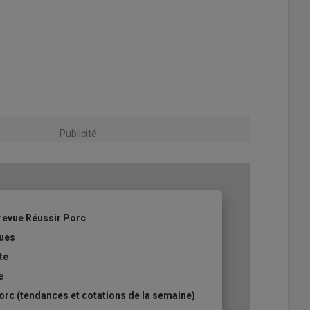
Publicité
revue Réussir Porc
ques
te
e
rc (tendances et cotations de la semaine)