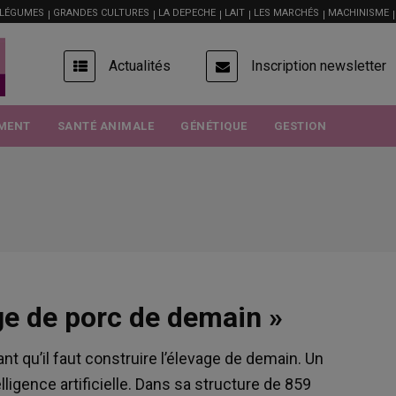
 LÉGUMES
GRANDES CULTURES
LA DEPECHE
LAIT
LES MARCHÉS
MACHINISME
USER
Actualités
Inscription newsletter
ACCOUNT
MENU
MENT
SANTÉ ANIMALE
GÉNÉTIQUE
GESTION
age de porc de demain »
t qu’il faut construire l’élevage de demain. Un
ligence artificielle. Dans sa structure de 859