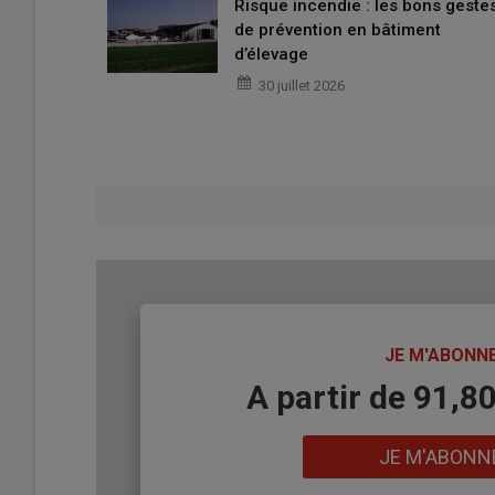
Risque incendie : les bons geste
de prévention en bâtiment
d’élevage
30 juillet 2026
TITRE
JE M'ABONN
Body
A partir de 91,8
Lien
JE M'ABONN