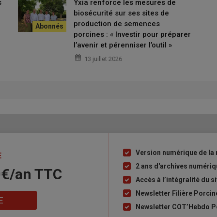
s
Yxia renforce les mesures de
biosécurité sur ses sites de
production de semences
porcines : « Investir pour préparer
l’avenir et pérenniser l’outil »
13 juillet 2026
Version numérique de la 
Liste
E
à
2 ans d'archives numéri
0€/an​ TTC
puce
Accès à l’intégralité du si
Newsletter Filière Porcin
E
Newsletter COT’Hebdo Po