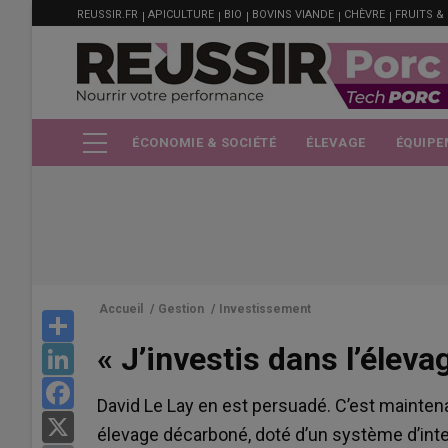
MENU
Aller
REUSSIR.FR
APICULTURE
BIO
BOVINS VIANDE
CHÈVRE
FRUITS &
FILIÈRE
au
contenu
principal
ÉCONOMIE & SOCIÉTÉ
ÉLEVAGE
ÉQUIPE
Accueil
/
Gestion
/
Investissement
Share
« J’investis dans l’élev
LinkedIn
Facebook
David Le Lay en est persuadé. C’est maintenan
X
élevage décarboné, doté d’un système d’intel