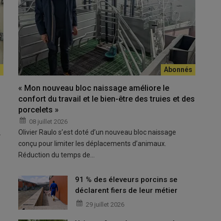
Vue d'en
© Éleva
e prochainement ses Trente Glorieuses, à condition de réussir à
, être performant en bien-être animal et utiliser l’intelligence
« Mon nouveau bloc naissage améliore le
confort du travail et le bien-être des truies et des
porcelets »
08 juillet 2026
oduction porcine pourrait connaître prochainement ses Trente
Olivier Raulo s’est doté d’un nouveau bloc naissage
…
il pour
décarboner
au maximum l’énergie utilisée, être
conçu pour limiter les déplacements d’animaux.
rtificielle
dans la conduite de son élevage. C’est l’adoption de
Réduction du temps de…
endre conscience de la nécessité de faire entrer mon élevage dans
s naisseur-engraisseur (130 hectares de SAU, 25 300 porcs
91 % des éleveurs porcins se
c en qualité-prix pour tous »
. Autrement dit, sous référentiel Le
déclarent fiers de leur métier
té à son père en 2002, David Le Lay (adhérent Evel’Up) va
29 juillet 2026
Un projet d’ampleur dont les derniers travaux viennent tout