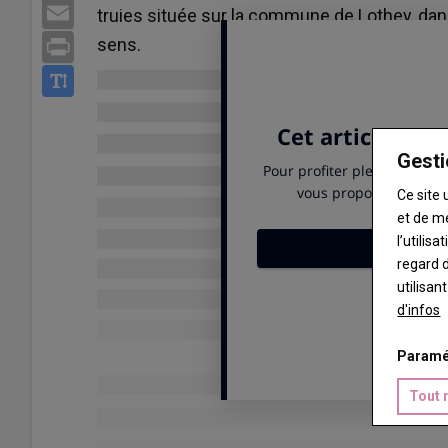
Email
truies située sur la commune de Lothey, dans
sens.
Print
Gesti
Ce site 
et de m
l’utilis
regard d
utilisan
d'infos
Paramé
Tout 