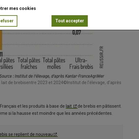
trer mes cookies
refuser
Tout accepter
 lait de brebisentre 2023 et 2024©Institut de l'élevage, d'après
Français et les produits à base de
lait
de brebis en pâtissent.
e si la hausse est moindre que les années précédentes.
ebis se replient de nouveau