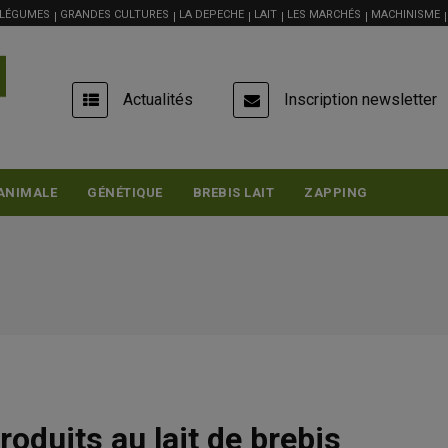
 LÉGUMES
GRANDES CULTURES
LA DEPECHE
LAIT
LES MARCHÉS
MACHINISME
USER
Actualités
Inscription newsletter
ACCOUNT
MENU
ANIMALE
GÉNÉTIQUE
BREBIS LAIT
ZAPPING
roduits au lait de brebis