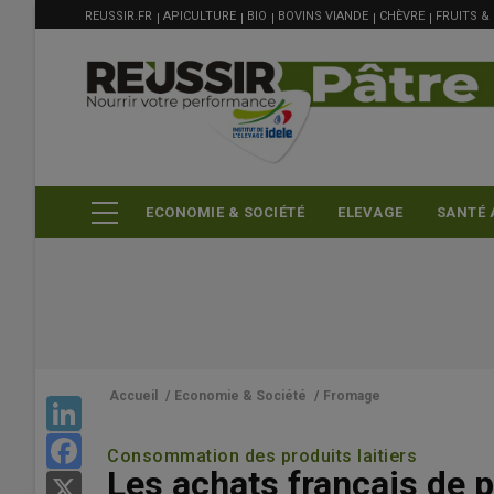
MENU
Aller
REUSSIR.FR
APICULTURE
BIO
BOVINS VIANDE
CHÈVRE
FRUITS &
FILIÈRE
au
contenu
principal
ECONOMIE & SOCIÉTÉ
ELEVAGE
SANTÉ 
Accueil
/
Economie & Société
/
Fromage
LinkedIn
Facebook
Consommation des produits laitiers
Les achats français de p
X