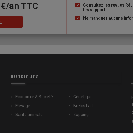
0€/an​ TTC
à
Consultez les revues Réu
les supports
puce
Ne manquez aucune inform
E
RUBRIQUES
Economie & Société
Génétique
Elevage
Brebis Lait
Santé animale
Zapping