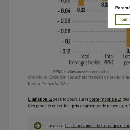
Paramé
Tout 
Graphique : Évolution des achats français de produits au
Kantar-FranceAgriMer
L’inflation
pèse toujours sur le
porte-monnaie
des 
Ces produits ont vu leur
prix
augmenter de nouveau, mêm
Lire aussi :
Les fabrications de fromages de br