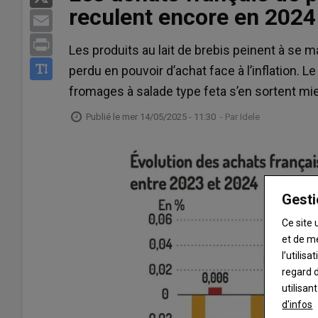
reculent encore en 2024
Email
Print
Les produits au lait de brebis peinent à se m
perdu en pouvoir d’achat face à l’inflation. L
fromages à salade type feta s’en sortent mi
Publié le
mer 14/05/2025 - 11:30
- Par
Idele
Gesti
Ce site 
et de m
l’utilis
regard d
utilisan
d'infos