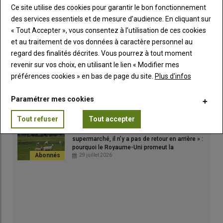
03 août 2026
Ce site utilise des cookies pour garantir le bon fonctionnement
des services essentiels et de mesure d’audience. En cliquant sur
« Tout Accepter », vous consentez à l’utilisation de ces cookies
et au traitement de vos données à caractère personnel au
FIL ACTU TWITTER PÂTRE
regard des finalités décrites. Vous pourrez à tout moment
revenir sur vos choix, en utilisant le lien « Modifier mes
Tweets by reussirpatre
préférences cookies » en bas de page du site.
Plus d'infos
Aveyron : « Nous explorons de nouvelles pistes
pour diminuer l'impact environnemental de nos
Paramétrer mes cookies
250 lacaunes laitières en sélection »
01 août 2026
Tout refuser
Tout accepter
« Une fois que l'agneau est retiré des rayons de
supermarché, il n’y a pas de retour en arrière » :
pourquoi le Royaume-Uni promeut la
consommation d'agneau en France
29 juillet 2026