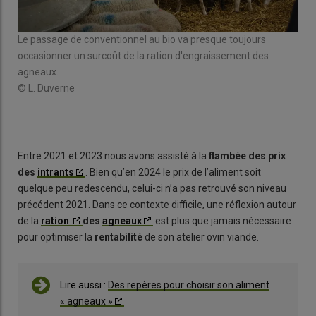
util
Tabl
de 
Le passage de conventionnel au bio va presque toujours
agn
occasionner un surcoût de la ration d'engraissement des
agneaux.
© L. Duverne
Entre 2021 et 2023 nous avons assisté à la
flambée des prix
des
intrants
. Bien qu’en 2024 le prix de l’aliment soit
quelque peu redescendu, celui-ci n’a pas retrouvé son niveau
précédent 2021. Dans ce contexte difficile, une réflexion autour
de la
ration
des
agneaux
est plus que jamais nécessaire
pour optimiser la
rentabilité
de son atelier ovin viande.
Lire aussi :
Des repères pour choisir son aliment
« agneaux »