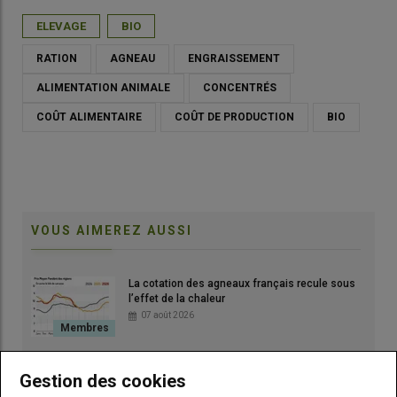
ELEVAGE
BIO
RATION
AGNEAU
ENGRAISSEMENT
ALIMENTATION ANIMALE
CONCENTRÉS
COÛT ALIMENTAIRE
COÛT DE PRODUCTION
BIO
VOUS AIMEREZ AUSSI
La cotation des agneaux français recule sous
l’effet de la chaleur
07 août 2026
Sécheresse, canicules : l'élevage ovin ajuste
Gestion des cookies
ses pratiques, en attendant de chiffrer les
pertes