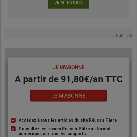
Publicité
TITRE
JE M'ABONNE
Body
A partir de 91,80€/an​ TTC
Lien
JE M'ABONNE
Accédez à tous les articles du site Réussir Pâtre
Liste
à
Consultez les revues Réussir Pâtre au format
numérique, sur tous les supports
puce