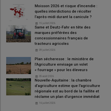
contraires au droit européen par le
gouvernement
Moisson 2026 et risque d’incendie :
quelles interdictions de récolter
l’après-midi durant la canicule ?
Loi d'urgence agricole : des restrictions au
15 juillet 2026
niveau français
Same et Deutz-Fahr en tête des
marques préférées des
Le
ministère de l’Agriculture
reproche notamment aux
concessionnaires français de
parlementaires d’avoir « dévitalisé » l’article 2 en donnant au
tracteurs agricoles
ministre de l’agriculture la possibilité d
’interdire l’importation
09 juillet 2026
de denrées produites avec un pesticide prohibé en France
Plan sécheresse : le ministère de
(et non seulement en Europe comme prévu initialement) et
l’Agriculture envisage un volet
l’article 4 en
imposant aux cantines de s’approvisionner en
« fourrage » pour les éleveurs
France
(et non dans l’UE comme prévu initialement). Soit «
deux dispositions contraires au droit européen
» rappelle le
05 août 2026
Nouvelle-Aquitaine : la chambre
ministère de l’Agriculture.
d’agriculture estime que l'agriculture
régionale est au bord de la faillite et
Loi d’urgence agricole : l’introduction de
réclame un plan d’urgence immédiat
prix planchers
16 juillet 2026