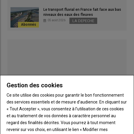
voulait »
Le transport fluvial en France fait face aux bas
L’adoption de la loi d’urgence agricole, c’est 90 projets
niveaux des eaux des fleuves
qui devraient se débloquer
05 août 2026
LA DEPECHE
La loi d'urgence agricole rétablit des mesures sur les
zones humides
La loi d'urgence agricole sécurise les projets de
retenues d'eau agricole
Prédation du loup : les députés vont au-delà des
propositions du gouvernement
Deux amendements gouvernementaux visant à
renforcer l’origine France
Des mesures de la loi d’urgence agricole contre
Gestion des cookies
l'artificialisation des terres
Revenu agricole : quelles mesures pour renforcer les
Ce site utilise des cookies pour garantir le bon fonctionnement
OP ?
des services essentiels et de mesure d’audience. En cliquant sur
La FNSEA avait appelé à voter pour le texte, la
« Tout Accepter », vous consentez à l’utilisation de ces cookies
Confédération paysanne contre
et au traitement de vos données à caractère personnel au
Publicité
regard des finalités décrites. Vous pourrez à tout moment
revenir sur vos choix, en utilisant le lien « Modifier mes