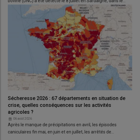
bovine (DNC) a été détecté le 8 juillet en Sardaigne, dans le…
lecture.
🔎 En savoir plus :
https://t.co/yaSg9drjVv
#DirectAN
pic.twitter.com/A92qhHvCcO
— Assemblée nationale
(@AssembleeNat)
June 2, 2026
Relire :
Projet de loi d’urgence agricole : quels
changements concrets promet le gouvernement ?
Sécheresse 2026 : 67 départements en situation de
crise, quelles conséquences sur les activités
agricoles ?
06 août 2026
Trois amendements de la loi
Après le manque de précipitations en avril, les épisodes
d’urgence agricole adoptés et jugés
caniculaires fin mai, en juin et en juillet, les arrêtés de…