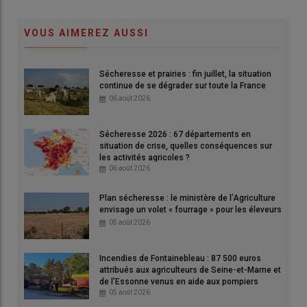
VOUS AIMEREZ AUSSI
Reconnaissant qu’il « reste perfectible », Annie Genevard,
Sécheresse et prairies : fin juillet, la situation
ministre de l’Agriculture, a affirmé à l’issue du vote que le texte
continue de se dégrader sur toute la France
de loi apportait des solutions concrètes aux agricutleurs.
06 août 2026
© Capture d'écran Assemblée nationale
Sécheresse 2026 : 67 départements en
Le projet de loi d'urgence est adopté ce 2 juin
situation de crise, quelles conséquences sur
les activités agricoles ?
Trois amendements de la loi d’urgence agricole
06 août 2026
adoptés et jugés contraires au droit européen par le
gouvernement
Plan sécheresse : le ministère de l’Agriculture
Loi d'urgence agricole : des restrictions au niveau
envisage un volet « fourrage » pour les éleveurs
français
05 août 2026
Loi d’urgence agricole : l’introduction de prix
planchers
Incendies de Fontainebleau : 87 500 euros
Trois changements par ordonnances de la loi
attribués aux agriculteurs de Seine-et-Marne et
de l’Essonne venus en aide aux pompiers
d’urgence agricole acceptés par les députés
05 août 2026
Eau : « le gouvernement a obtenu l’intégralité de ce qu’il