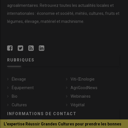
autour d'un…
agroalimentaires. Retrouvez toutes les actualités locales et
pic.twitter.com/Lc59DERGKw
internationales : économie et société, météo, cultures, fruits et
— Annie Genevard (@AnnieGenevard)
légumes, élevage, matériel et machinisme.
June 2, 2026
Lire aussi :
L’adoption d’un amendement LFI sur
RUBRIQUES
l’interdiction d’importer des produits agricoles
traités avec des substances interdites en France
fait réagir
Élevage
Viti-Œnologie
Équipement
AgriGoodNews
Bio
Webinaires
Cultures
Végétal
Trois changements par
ordonnances de la loi d’urgence
INFORMATIONS DE CONTACT
agricole acceptés par les députés
L'expertise Réussir Grandes Cultures pour prendre les bonnes