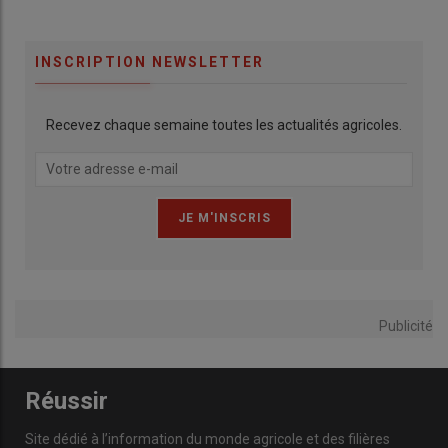
La rue de Varenne regrette aussi l’
introduction de
prix
planchers
dans le projet de
loi d’urgence agricole
, qu’elle
juge tout aussi contraire au droit européen et qui aurait « rendu
INSCRIPTION NEWSLETTER
inopérante » l’extension de l’
expérimentation de tunnels de
prix
. Une disposition du projet initial supprimée à
l’Assemblée nationale par le bloc central, en vue d’une
Recevez chaque semaine toutes les actualités agricoles.
réécriture au Sénat.
L'Assemblée nationale vient
d'adopter largement en première
lecture le projet de loi d'urgence
pour la protection et la souveraineté
agricoles. C'est une étape décisive.
Publicité
Ce texte, c'est une réponse
Réussir
concrète, construite avec les
agriculteurs, pour les agriculteurs,
Site dédié à l’information du monde agricole et des filières