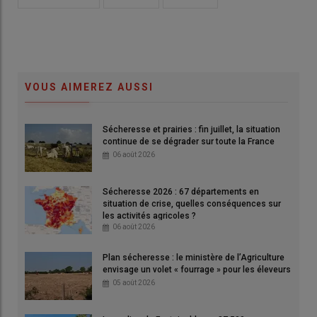
VOUS AIMEREZ AUSSI
Sécheresse et prairies : fin juillet, la situation
continue de se dégrader sur toute la France
06 août 2026
Serlon l'Insee, le niveau de vie médian des ménage agricoles
est comparable à celui des autres ménages actifs et leur
Sécheresse 2026 : 67 départements en
patrimoine est plus élevé
situation de crise, quelles conséquences sur
© Gabriel Omnès
les activités agricoles ?
06 août 2026
En France métropolitaine en 2020, l
e
niveau de vie médian
Plan sécheresse : le ministère de l’Agriculture
des ménages agricoles
se situait quasiment au même niveau
envisage un volet « fourrage » pour les éleveurs
que celui des autres ménages actifs :
22 700 euros par an
05 août 2026
contre 22 800 euros annuels, selon une
publication
de
l'Insee du 22 avril
.