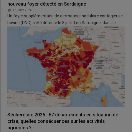
en 2020
nouveau foyer détecté en Sardaigne
17 juillet 2026
Les ménages agricoles dont le niveau de vie est
le plus élevé
Un foyer supplémentaire de dermatose nodulaire contagieuse
se concentraient en 2020 dans les régions agricoles
proches
bovine (DNC) a été détecté le 8 juillet en Sardaigne, dans le…
de Paris
. Leur niveau de vie médian était supérieur à celui de
l'ensemble des actifs dans la plupart des régions agricoles du
nord de la France (Île-de-France, Hauts-de-France, Grand Est,
Centre-Val de Loire, Bretagne), dans certaines régions
agricoles de Bourgogne-Franche-Comté, dans les régions
agricoles de la façade atlantique et de l’arc méditerranéen,
ainsi que dans celles positionnées le long de la Saône et du
Rhône. Ces territoires coïncident avec des régions agricoles
spécialisées dans la viticulture
, l'élevage de
porcs et
volailles
et les
grandes cultures
en particulier lorsqu’elles
sont associées aux cultures industrielles et de légumes de plein
champ.
Sécheresse 2026 : 67 départements en situation de
crise, quelles conséquences sur les activités
agricoles ?