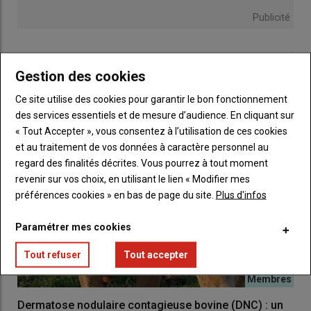
Publicité
LES PLUS LUS
Gestion des cookies
Ce site utilise des cookies pour garantir le bon fonctionnement
des services essentiels et de mesure d’audience. En cliquant sur
« Tout Accepter », vous consentez à l’utilisation de ces cookies
et au traitement de vos données à caractère personnel au
regard des finalités décrites. Vous pourrez à tout moment
revenir sur vos choix, en utilisant le lien « Modifier mes
préférences cookies » en bas de page du site.
Plus d'infos
Paramétrer mes cookies
Tout refuser
Tout accepter
Un niveau de vie plus élevé dans les
régions agricoles proches de Paris
Dermatose nodulaire contagieuse bovine (DNC) : un