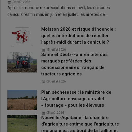
06 août 2026
Après le manque de précipitations en avril, les épisodes
caniculaires fin mai, en juin et en juillet, les arrêtés de…
Moisson 2026 et risque d’incendie :
quelles interdictions de récolter
l’après-midi durant la canicule ?
15 juillet 2026
Same et Deutz-Fahr en tête des
marques préférées des
concessionnaires français de
tracteurs agricoles
09 juillet 2026
Plan sécheresse : le ministère de
l’Agriculture envisage un volet
« fourrage » pour les éleveurs
05 août 2026
Un niveau de vie d’au moins 44 200
Nouvelle-Aquitaine : la chambre
d’agriculture estime que l'agriculture
€ pour les 10 % des personnes les
régionale est au bord de la faillite et