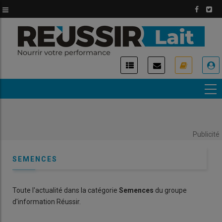
Aller
au
contenu
principal
USER
ACCOUNT
MENU
Publicité
SEMENCES
Toute l'actualité dans la catégorie
Semences
du groupe
d'information Réussir.