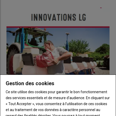
Gestion des cookies
[Maïs Fourrage] LG dévoile son nouveau catalogue
25 novembre 2020
Ce site utilise des cookies pour garantir le bon fonctionnement
des services essentiels et de mesure d’audience. En cliquant sur
« Tout Accepter », vous consentez à l’utilisation de ces cookies
et au traitement de vos données à caractère personnel au
regard des finalités décrites. Vous pourrez à tout moment