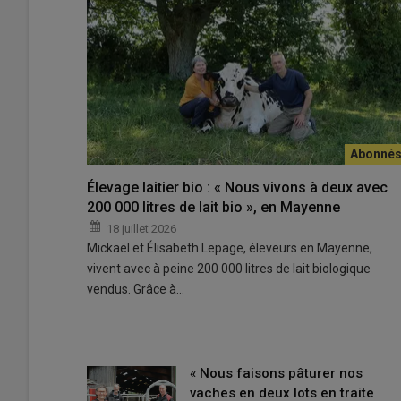
Ludovic André, éleveur. « Je revis complètement depuis q
Élevage laitier bio : « Nous vivons à deux avec
de l’astreinte du soir sur cette période est libérateur. »
200 000 litres de lait bio », en Mayenne
© L. ANDRE
18 juillet 2026
Mickaël et Élisabeth Lepage, éleveurs en Mayenne,
« Je suis installé sur une zone très
sèche
qui ne reçoit q
vivent avec à peine 200 000 litres de lait biologique
compliqués d’un point de vue
fourrager
et cela ne va pas
vendus. Grâce à…
Ludovic André, installé depuis 2013 avec 45 vaches à 5 50
d’Emeraude.
« Nous faisons pâturer nos
Lire aussi :
42 heures par semaine avec des v
vaches en deux lots en traite