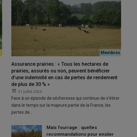
ue je suis passé à la monotraite en été. Ne plus subir le poids
Assurance prairies : « Tous les hectares de
prairies, assurés ou non, peuvent bénéficier
d’une indemnité en cas de pertes de rendement
de plus de 30 % »
ue 500 à 600 mm de
pluviométrie
par an. Les étés sont
31 juillet 2026
 en s’améliorant avec le
changement climatique
»
, brosse
Face à un épisode de sécheresse qui continue de s’étirer
0 litres à Erquy, dans les Côtes d’Armor à l’ouest de la côte
dans le temps sur la majeure partie de la France, les
pertes de…
Maïs fourrage : quelles
êlages groupés
recommandations pour ensiler