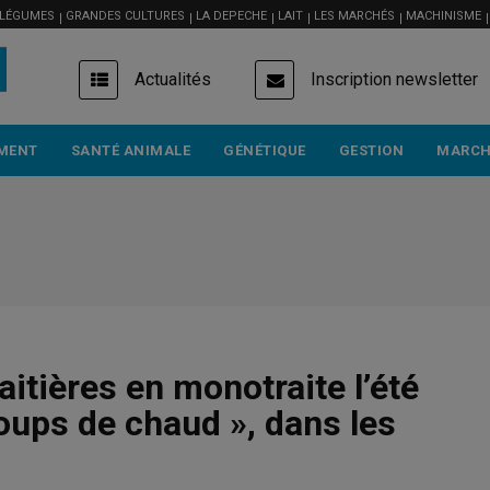
 LÉGUMES
GRANDES CULTURES
LA DEPECHE
LAIT
LES MARCHÉS
MACHINISME
USER
Actualités
Inscription newsletter
ACCOUNT
MENU
MENT
SANTÉ ANIMALE
GÉNÉTIQUE
GESTION
MARCH
itières en monotraite l’été
oups de chaud », dans les