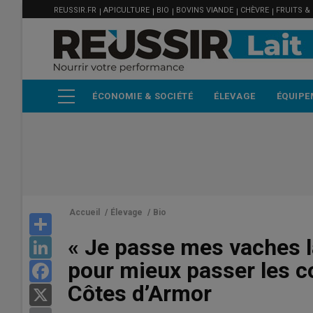
MENU
Aller
REUSSIR.FR
APICULTURE
BIO
BOVINS VIANDE
CHÈVRE
FRUITS &
FILIÈRE
au
contenu
principal
ÉCONOMIE & SOCIÉTÉ
ÉLEVAGE
ÉQUIPE
Accueil
/
Élevage
/
Bio
Share
« Je passe mes vaches la
LinkedIn
pour mieux passer les c
Facebook
Côtes d’Armor
X