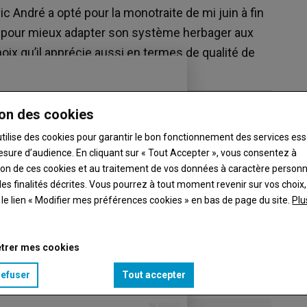
ic André a opté pour la monotraite de mi juin à fin
, pour mieux adapter son système herbager aux
ix qu’il apprécie aussi en termes de qualité de
on des cookies
utilise des cookies pour garantir le bon fonctionnement des services ess
esure d’audience. En cliquant sur « Tout Accepter », vous consentez à
ation de ces cookies et au traitement de vos données à caractère person
es finalités décrites. Vous pourrez à tout moment revenir sur vos choix,
t le lien « Modifier mes préférences cookies » en bas de page du site.
Plu
trer mes cookies
refuser
Tout accepter