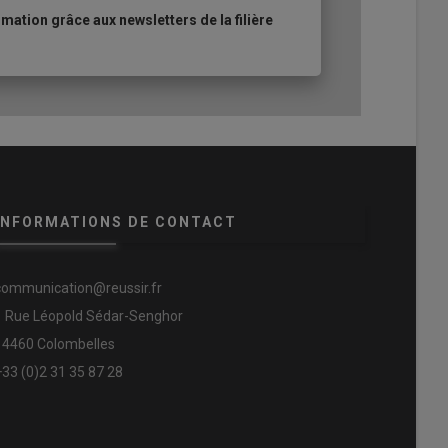
ation grâce aux newsletters de la filière
INFORMATIONS DE CONTACT
communication@reussir.fr
1 Rue Léopold Sédar-Senghor
14460 Colombelles
+33 (0)2 31 35 87 28