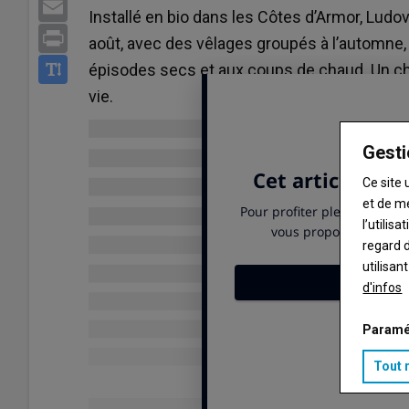
Email
Installé en bio dans les Côtes d’Armor, Ludov
Print
août, avec des vêlages groupés à l’automne
épisodes secs et aux coups de chaud. Un cho
vie.
Gesti
Ce site 
et de m
l’utilis
regard d
utilisan
d'infos
Paramé
Tout 