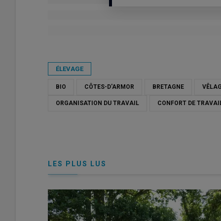
Publié le
jeu 09/04/2026 - 07:00
- Par
Emeline Bignon
ÉLEVAGE
BIO
CÔTES-D'ARMOR
BRETAGNE
VÊLA
ORGANISATION DU TRAVAIL
CONFORT DE TRAVAI
LES PLUS LUS