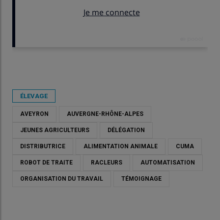
Publié le
sam 09/05/2026 - 07:30
- Par
Stéphane Luminet
ÉLEVAGE
AVEYRON
AUVERGNE-RHÔNE-ALPES
JEUNES AGRICULTEURS
DÉLÉGATION
DISTRIBUTRICE
ALIMENTATION ANIMALE
CUMA
ROBOT DE TRAITE
RACLEURS
AUTOMATISATION
ORGANISATION DU TRAVAIL
TÉMOIGNAGE