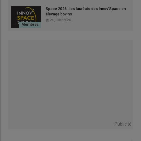
Space 2026 : les lauréats des Innov’Space en
élevage bovins
« Quand tu es seul à gérer une exploitation, il est difficile de
24 juillet 2026
réussir à tout concilier efficacement : la
traite
, le soin quotidien
aux animaux et le travail dans les champs. C’est pourquoi, j’ai
voulu réfléchir d’emblée à la meilleure façon d’optimiser la charge
de
travail
,
avance le jeune éleveur.
En reprenant une exploitation
dotée d’un outil amorti où il n’avait plus d’emprunt bancaire à
rembourser, j’ai pu immédiatement projeter des
investissements
pour atteindre cet objectif. »
Fiche élevage
1 UMO
30 prim’Holstein à 9 000 l/VL
270 000 l de lait vendus
Publicité
58 ha de SAU (dont 22 ha de prairies permanentes,
14 ha de prairies temporaires, 12 ha de triticale, 10 ha de