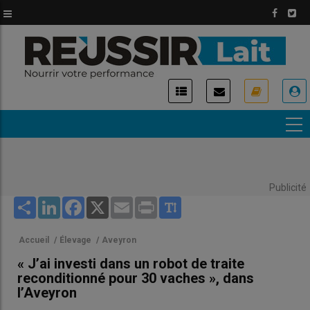
Aller
au
contenu
principal
USER
ACCOUNT
MENU
Publicité
Share
LinkedIn
Facebook
X
Email
Print
Accueil
/
Élevage
/
Aveyron
« J’ai investi dans un robot de traite
reconditionné pour 30 vaches », dans
l’Aveyron