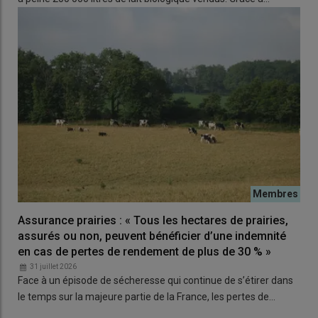
d’astreinte quotidienne et m’a permis d’augmenter la production
laitière de 30 %,
apprécie-t-il.
Avec 3 traites par jour au lieu de 2
auparavant et surtout une complémentation individualisée au
DAC du robot, mes vaches expriment dorénavant pleinement
leur potentiel. »
Même si la traite robotisée nécessite un suivi et
de la surveillance, la contrainte est nettement moins forte et
offre davantage de souplesse dans la gestion du travail au
quotidien.
Assurance prairies : « Tous les hectares de prairies,
assurés ou non, peuvent bénéficier d’une indemnité
en cas de pertes de rendement de plus de 30 % »
31 juillet 2026
Face à un épisode de sécheresse qui continue de s’étirer dans
le temps sur la majeure partie de la France, les pertes de…