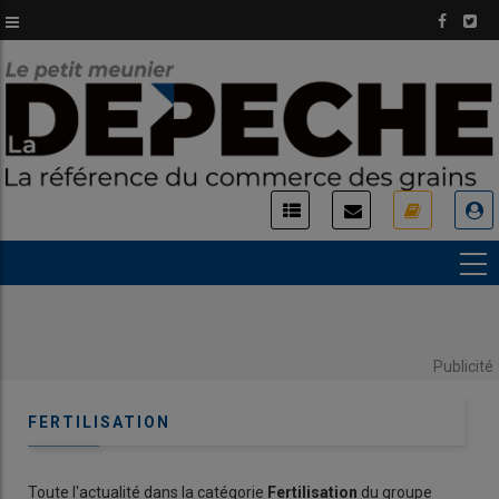
Aller
au
contenu
principal
USER
ACCOUNT
MENU
Publicité
FERTILISATION
Toute l'actualité dans la catégorie
Fertilisation
du groupe