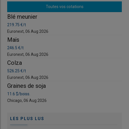
Toutes vos cotations
Blé meunier
Bl
219.75 €/t
219
Euronext, 06 Aug 2026
Eur
Maïs
Ma
246.5 €/t
246
Euronext, 06 Aug 2026
Eur
Colza
Co
526.25 €/t
526
Euronext, 06 Aug 2026
Eur
Graines de soja
Gr
11.6 $/boiss.
11.6
Chicago, 06 Aug 2026
Chi
LES PLUS LUS