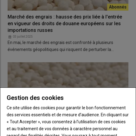
Marché des engrais : hausse des prix liée à l'entrée
en vigueur des droits de douane européens sur les
importations russes
03 juillet 2025
En mai, le marché des engrais est confronté à plusieurs
événements géopolitiques qui risquent de perturber la…
Gestion des cookies
Ce site utilise des cookies pour garantir le bon fonctionnement
des services essentiels et de mesure d’audience. En cliquant sur
« Tout Accepter », vous consentez à l’utilisation de ces cookies
et au traitement de vos données à caractère personnel au
regard des finalités décrites. Vous pourrez à tout moment