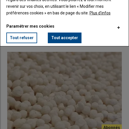
revenir sur vos choix, en utilisant le lien « Modifier mes
préférences cookies » en bas de page du site.
Plus d'infos
Marché des engrais : activité calme malgré le recul
des prix de l’azote
Paramétrer mes cookies
30 avril 2025
L’activité du marché des produits azotés reste modérée durant
Tout refuser
Tout accepter
avril, période de réapprovisionnement.