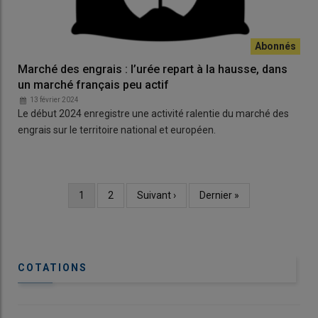
Marché des engrais : l’urée repart à la hausse, dans
un marché français peu actif
13 février 2024
Le début 2024 enregistre une activité ralentie du marché des
engrais sur le territoire national et européen.
Page
1
Page
2
Page
Suivant ›
Dernière
Dernier »
Pagination
courante
suivante
page
COTATIONS