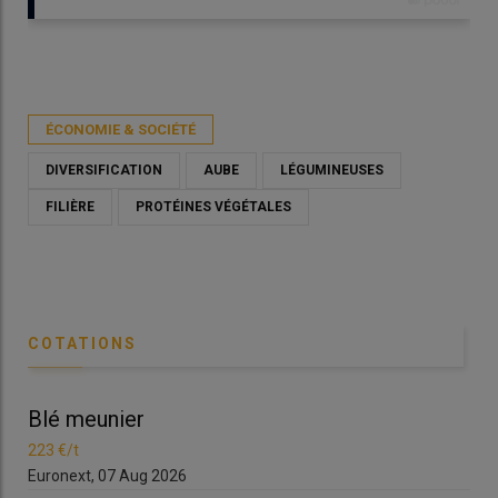
Publié le
dim 29/10/2023 - 09:00
- Par
Virginie Charpenet
ÉCONOMIE & SOCIÉTÉ
DIVERSIFICATION
AUBE
LÉGUMINEUSES
FILIÈRE
PROTÉINES VÉGÉTALES
COTATIONS
Blé meunier
Bl
Antoine Galland est producteur de grandes cultures, à Saint-
223 €/t
223
Germain dans l'Aube, avec une diversification en lentille.
Euronext, 07 Aug 2026
Eur
© A. Galland