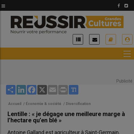
Aller
au
contenu
principal
USER
ACCOUNT
MENU
Publicité
Share
LinkedIn
Facebook
X
Email
Print
Accueil
/
Économie & société
/
Diversification
Lentille : « je dégage une meilleure marge à
l’hectare qu’en blé »
Antoine Galland est agriculteur à Saint-Germain,