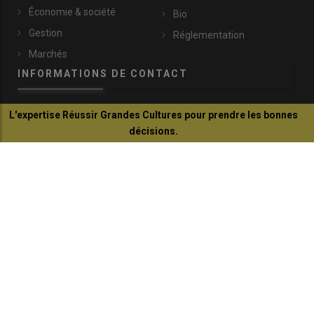
Économie & société
Bio
Gestion
Réglementation
Marchés
INFORMATIONS DE CONTACT
L'expertise Réussir Grandes Cultures pour prendre les bonnes
communication@reussir.fr
décisions.
1 Rue Léopold Sédar-Senghor
Je découvre
14460 Colombelles
+33 (0)2 31 35 87 28
© Réussir 2026 - Tous droits réservés
FOOTER
CONTACTS
BOUTIQUE
QUI SOMMES-NOUS ?
COPYRIGHT
PRESSE AGRICOLE DÉPARTEMENTALE
PLAN DU SITE