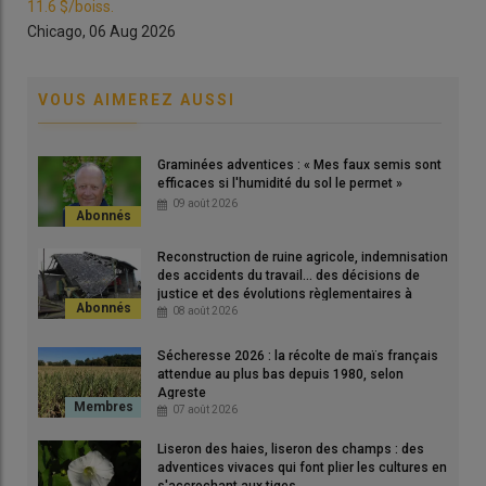
11.6 $/boiss.
de maïs, notamment.
Chicago, 06 Aug 2026
Lire aussi |
Guerre au Moyen-Orient : l’écart se
VOUS AIMEREZ AUSSI
creuse encore entre prix des engrais et prix des
céréales
Graminées adventices : « Mes faux semis sont
efficaces si l'humidité du sol le permet »
09 août 2026
Des besoins couverts pour la récolte 2026
Reconstruction de ruine agricole, indemnisation
«
Tout était acheté en fin d’année 2025 et on s’est même couvert
des accidents du travail... des décisions de
justice et des évolutions règlementaires à
pour l’engrais organique que l’on épandra cet été pour la
connaître
08 août 2026
campagne 2027
», indique Clément Savouré, producteur de
grandes cultures en
Eure-et-Loir.
Ce dernier explique qu’il fait
Sécheresse 2026 : la récolte de maïs français
ses commandes le plus souvent en mai-juin, en
morte-saison
:
attendue au plus bas depuis 1980, selon
Agreste
«
Mon premier apport d’
azote liquide
m’a coûté un peu moins de
07 août 2026
300 euros la tonne (€/t), le second, un peu moins de 360 €/t. Les
troisième et quatrième en
urée
achetée en vrac, sont restés eux
Liseron des haies, liseron des champs : des
adventices vivaces qui font plier les cultures en
aussi à des prix raisonnables.
»