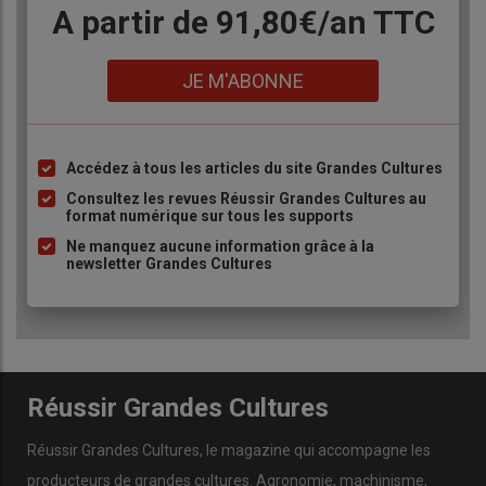
Body
A partir de 91,80€/an​ TTC
et
c
e n’est pas les cours des
engrais
qui me feront changer de
cultures. Je vais regarder l'évolution du prix des céréales.
Calculer mes
coûts de production
m'aidera peut-être à prendre
Lien
JE M'ABONNE
des décisions quant aux achats d'engrais. »
Accédez à tous les articles du site Grandes Cultures
Liste
à
Consultez les revues Réussir Grandes Cultures au
format numérique sur tous les supports
puce
Ne manquez aucune information grâce à la
newsletter Grandes Cultures
Réussir Grandes Cultures
Réussir Grandes Cultures
, le magazine qui accompagne les
producteurs de
grandes cultures
.
Agronomie
,
machinisme
,