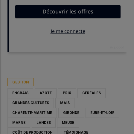
Publié le
lun 16/03/2026 - 13:30
- Par
Marie-Christine Bidault
GESTION
ENGRAIS
AZOTE
PRIX
CÉRÉALES
GRANDES CULTURES
MAÏS
CHARENTE-MARITIME
GIRONDE
EURE-ET-LOIR
MARNE
LANDES
MEUSE
COÛT DE PRODUCTION
TÉMOIGNAGE