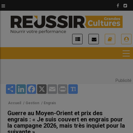
Aller
au
contenu
principal
USER
ACCOUNT
MENU
Publicité
Share
LinkedIn
Facebook
X
Email
Print
Accueil
/
Gestion
/
Engrais
Guerre au Moyen-Orient et prix des
engrais : « Je suis couvert en engrais pour
la campagne 2026, mais très inquiet pour la
suivante »