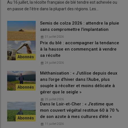
Au 16 juillet, la récolte française de blé tendre est achevée ou
J’ai réapprovisionné en prenant un camion complet. Je vais
en passe de l’être dans la plupart des régions. Les…
composer avec ça en 2027. »
En phosphore et potasse,
l’agriculteur est également couvert pour 2027 :
« J’ai aussi du
stocks car je travaille en localisé au semis. Je privilégie
Semis de colza 2026 : attendre la pluie
l’efficience et j’en utilise peu. »
sans compromettre l’implantation
31 juillet 2026
Prix du blé : accompagner la tendance
Lire aussi |
Prix des engrais et MACF : tout
à la hausse en commençant à vendre
comprendre à la taxe carbone européenne en
sa récolte
sept questions
24 juillet 2026
Méthanisation : « J’utilise depuis deux
ans l’orge d’hiver dans l’Aube, plus
D’autres n’ont pas encore regardé les
prix
pour 2027. Julien
souple à récolter et moins délicate à
Pionnier est dans l’attente d’une évolution positive, «
on a déjà
gérer que le seigle »
du mal à payer nos factures
», tout comme Gianny Bonnouvrier,
25 juillet 2026
ou Sophie Renaud qui s’inquiète : «
A quel prix sera la solution
Dans le Loir-et-Cher : « J’estime que
39, y aura-t-il du soufre de disponible au vu des régions du
mon couvert végétal restitue 60 à 70 %
monde dans lequel il est produit et à quel prix ?
»
de son azote à mes cultures d’été »
11 juillet 2026