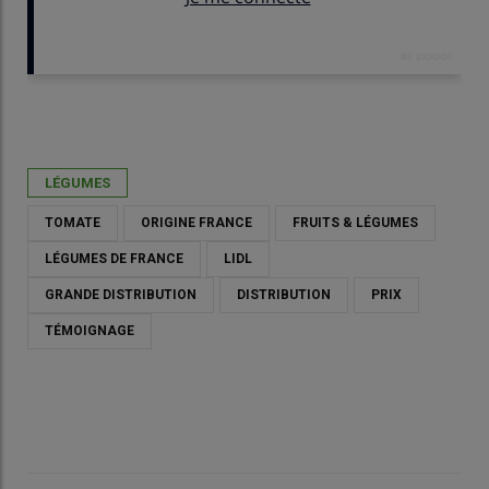
Publié le
ven 29/05/2026 - 09:45
- Par
Cyrielle Chazal
LÉGUMES
TOMATE
ORIGINE FRANCE
FRUITS & LÉGUMES
LÉGUMES DE FRANCE
LIDL
GRANDE DISTRIBUTION
DISTRIBUTION
PRIX
TÉMOIGNAGE
« Lidl semble renouer chaque jour un peu plus avec les