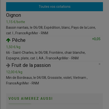
pratiques du hard-discount », dénonce en tomate cerise
Toutes vos cotations
Légumes de France, dans un communiqué daté du 22 mai.
=
Oignon
© C. Reibel
1,15 €/botte
1,8
Bassin nantais, le 06/08, Expédition, blanc, Pays de la Loire,
Min 
«
Lidl
semble renouer chaque jour un peu plus avec les
cat. I , FranceAgriMer - RNM
Fra
pratiques du hard-discount », dénonce en
tomate cerise
=
+0,05
Pêche
Légumes de France
, dans un communiqué daté du 22 mai.
Les producteurs constatent un « désengagement
1,50 €/kg
15,
commercial » de l’enseigne vis-à-vis des producteurs français.
66 - Saint-Charles, le 06/08, Frontière, chair blanche,
Min 
Espagne, plate, cat. I, AA , FranceAgriMer - RNM
Fra
=
=
Fruit de la passion
Lire aussi :
Marché de la tomate : préserver la
12,00 €/kg
1,2
valorisation de la tomate cerise
Min de Bordeaux, le 04/08, Grossiste, violet, Vietnam ,
Rung
FranceAgriMer - RNM
car
Légumes de France dénonce une chute des
commandes
VOUS AIMEREZ AUSSI
En
tomate cerise
, « les
commandes
de produits français se