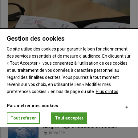
Légumes de France demande à Lidl de
réagir rapidement
Les
producteurs
demandent à
Lidl
de « revoir sans délai sa
stratégie commerciale » et affirment qu’à défaut, ils « sauront
prendre eux-mêmes les mesures nécessaires pour défendre
Gestion des cookies
leur avenir », sans plus de précisions pour l'instant.
Ce site utilise des cookies pour garantir le bon fonctionnement
des services essentiels et de mesure d’audience. En cliquant sur
« Tout Accepter », vous consentez à l’utilisation de ces cookies
et au traitement de vos données à caractère personnel au
regard des finalités décrites. Vous pourrez à tout moment
Fruits et légumes : sept événements à ne pas
revenir sur vos choix, en utilisant le lien « Modifier mes
préférences cookies » en bas de page du site.
Plus d'infos
manquer en août et septembre 2026
02 Jul 2026
Paramétrer mes cookies
Du congrès Prognosfruit aux restitutions techniques du BIK en
kiwi, aperçu des événements qui peuvent intéresser les…
Tout refuser
Tout accepter
Surgreffage arboricole et viticole
15 Déc 2024