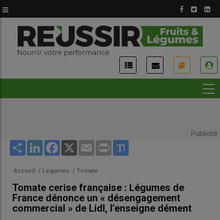
Aller
au
contenu
principal
USER
ACCOUNT
MENU
Publicité
Share
LinkedIn
Facebook
X
Email
Print
Accueil
/
Légumes
/
Tomate
Tomate cerise française : Légumes de
France dénonce un « désengagement
commercial » de Lidl, l’enseigne dément