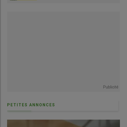
françaises
, écrivent les producteurs, semble aujourd’hui s’être
retiré du marché national aussi soudainement que la mer lors
des grandes marées, laissant derrière lui un paysage d’illusions
perdues et de confiance brisée. » Lidl déclare à l’inverse
demeurer « aujourd'hui comme hier, le partenaire solide et
engagé des producteurs français ».
Les décisions de Lidl sont-elles « pilotées
depuis l’Allemagne » ?
Alors que
Légumes de France
se demande : « Les décisions
sont-elles désormais pilotées exclusivement depuis
l’Allemagne [où se situe le siège social de Lidl], avec pour seule
Publicité
boussole le prix bas, au détriment de l’origine et au profit des
produits importés ? », l’enseigne répond, à
Réussir Fruits et
Légumes
, que « les décisions d'achats de fruits et légumes
PETITES ANNONCES
pour Lidl France sont 100 % pilotées par les équipes
commerciales basées en France ».