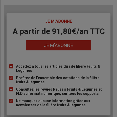
TITRE
JE M'ABONNE
Body
A partir de 91,80€/an​ TTC
Lien
JE M'ABONNE
Accédez à tous les articles du site filière Fruits &
Liste
Légumes
à
Profitez de l’ensemble des cotations de la filière
puce
fruits & légumes
Consultez les revues Réussir Fruits & Légumes et
FLD au format numérique, sur tous les supports
Ne manquez aucune information grâce aux
newsletters de la filière fruits & légumes