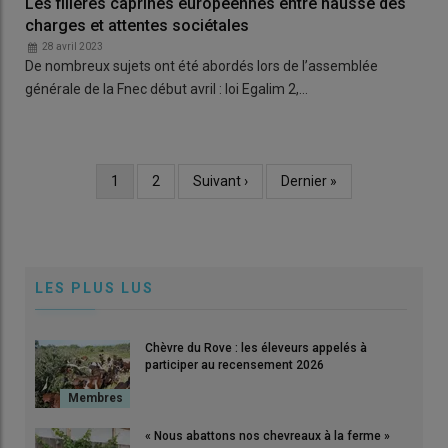
Les filières caprines européennes entre hausse des
charges et attentes sociétales
28 avril 2023
De nombreux sujets ont été abordés lors de l’assemblée
générale de la Fnec début avril : loi Egalim 2,…
Page
1
Page
2
Page
Suivant ›
Dernière
Dernier »
Pagination
courante
suivante
page
LES PLUS LUS
Chèvre du Rove : les éleveurs appelés à
participer au recensement 2026
« Nous abattons nos chevreaux à la ferme »