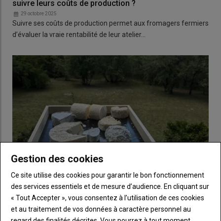
suivre leurs coûts de production ?
29 octobre 2025
Suivre ses coûts de production permet aux fromagers fermiers
d’évaluer la vraie rentabilité de leur atelier…
Gestion des cookies
Ce site utilise des cookies pour garantir le bon fonctionnement
des services essentiels et de mesure d’audience. En cliquant sur
« Tout Accepter », vous consentez à l’utilisation de ces cookies
Fromages au lait cru : Le Cnaol, la Fnec et la FNPL
et au traitement de vos données à caractère personnel au
appellent à un plan de sauvegarde national
regard des finalités décrites. Vous pourrez à tout moment