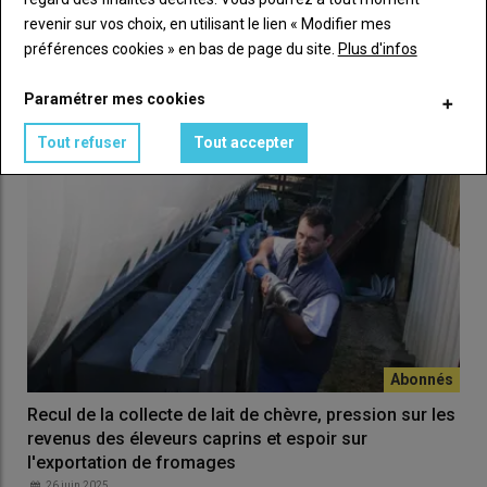
03 octobre 2025
Face à des producteurs de fromages au lait cru fragilisés, le
revenir sur vos choix, en utilisant le lien « Modifier mes
Cnaol et les syndicats laitiers appellent à un…
préférences cookies » en bas de page du site.
Plus d'infos
Paramétrer mes cookies
Tout refuser
Tout accepter
Recul de la collecte de lait de chèvre, pression sur les
revenus des éleveurs caprins et espoir sur
l'exportation de fromages
26 juin 2025