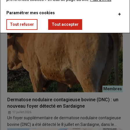
rapport coût-bénéfice selon les évolutions du marché, le
contexte géopolitique
et l’évolution des connaissances sur la
Paramétrer mes cookies
relation entre
emplois d’engrais et teneurs des aliments
en
cadmium. Une évaluation des « modifications nécessaires de
Tout refuser
Tout accepter
l’outil industriel et de distribution français
» et des « délais
nécessaires » devra aussi être réalisée. Et afin d’« éviter les
distorsions de concurrence », le CGAAER conseille d’aligner les
évolutions réglementaires françaises à celles européennes.
Les auteurs préviennent toutefois que l’impact de cette
évolution réglementaire sur
l’exposition de la population
française au cadmium
«
risque d’être limité »
à court terme.
Car d’une part, les
effets sur la teneur en cadmium dans les
sols agricoles
« peuvent nécessiter
plusieurs années voire
décennies
». Et d’autre part car la réglementation des teneurs
Dermatose nodulaire contagieuse bovine (DNC) : un
et flux de cadmium par catégorie de matière fertilisante « ne
nouveau foyer détecté en Sardaigne
permet pas une réelle
maîtrise des apports totaux
», précise
17 juillet 2026
le CGAAER. Le rapport souligne donc l’importance des
autres
Un foyer supplémentaire de dermatose nodulaire contagieuse
mesures
pour réduire l’exposition de la population française au
bovine (DNC) a été détecté le 8 juillet en Sardaigne, dans le…
cadmium, comme la
sélection génétique des plantes
ou la