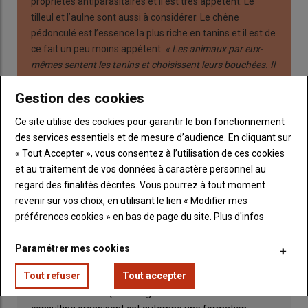
propriétés antiparasitaires et il est très appétent. Le
tilleul et l’aulne sont aussi à considérer. Le chêne
pédonculé est l’essence la plus riche en tanins et il est de
ce fait un peu moins appétent.
« Les animaux par eux-
mêmes sentent les tanins et choisissent leurs bouchées. Il
faut aussi l’associer avec d’autres essences
Gestion des cookies
comme l’aulne et le frêne, moins riches en tanins, et
évidemment compléter avec la végétation herbacée des
Ce site utilise des cookies pour garantir le bon fonctionnement
prairies. »
des services essentiels et de mesure d’audience. En cliquant sur
L
’Inra de Lusignan
conduit sur ce thème un important
« Tout Accepter », vous consentez à l’utilisation de ces cookies
programme de recherche et a déjà publié les valeurs
et au traitement de vos données à caractère personnel au
alimentaires de nombreuses essences d’arbres.
regard des finalités décrites. Vous pourrez à tout moment
revenir sur vos choix, en utilisant le lien « Modifier mes
préférences cookies » en bas de page du site.
Plus d'infos
Une formation pour donner des
Paramétrer mes cookies
idées aux autres éleveurs
Tout refuser
Tout accepter
L’association française d’agroforesterie et Gaia