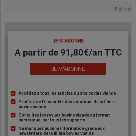
Publicité
TITRE
JE M'ABONNE
Body
A partir de 91,80€/an​ TTC
Lien
JE M'ABONNE
Accédez à tous les articles du site bovins viande
Liste
à
Profitez de l’ensemble des cotations de la filière
bovins viande
puce
Consultez les revues bovins viande au format
numérique, sur tous les supports
Ne manquez aucune information grâce aux
newsletters de la filière bovins viande