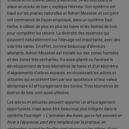
d’herbe en fin d’été et début d’automne. Je les distribue à la
place de stocks de foin »,
explique l’éleveur. Son système est
basé sur les prairies naturelles et Adrien Messéan et son père
ont commencé de façon empirique, dans un système tout
herbe, à utiliser de plus en plus les haies et les lisières de bois
pour compléter les rations. La diversité des essences qui
poussent naturellement sur l’élevage est importante, avec des
sols très variés. En effet, comme beaucoup d’éleveurs
allaitants, Adrien Messéan est installé sur des zones humides
et des zones très séchantes. Il a aussi planté ou favorisé le
développement de trois kilomètres de haies et d’un kilomètre
d’alignements d’arbres espacés, en choisissant les arbres et
arbustes qui se prêtent bien par leur appétence et leur valeur
alimentaire à l’affouragement des bovins. Trois kilomètres de
lisières de bois sont aussi utilisées.
Les arbres et arbustes peuvent apporter un affouragement
opportuniste, mais aussi être beaucoup plus intégrés dans le
système fourrager.
« L’entretien des haies, qui se fait souvent en
hiver à l’épareuse, peut être remplacé par la pratique, en
septembre, quand les feuilles sont encore sur les arbres, d’une