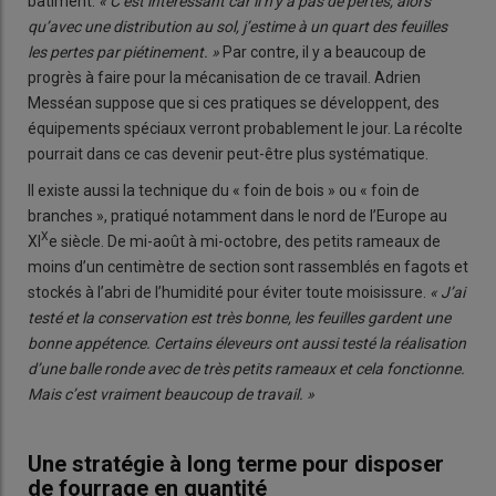
bâtiment.
« C’est intéressant car il n’y a pas de pertes, alors
qu’avec une distribution au sol, j’estime à un quart des feuilles
les pertes par piétinement. »
Par contre, il y a beaucoup de
progrès à faire pour la mécanisation de ce travail. Adrien
Messéan suppose que si ces pratiques se développent, des
équipements spéciaux verront probablement le jour. La récolte
pourrait dans ce cas devenir peut-être plus systématique.
Il existe aussi la technique du « foin de bois » ou « foin de
branches », pratiqué notamment dans le nord de l’Europe au
X
XI
e siècle. De mi-août à mi-octobre, des petits rameaux de
moins d’un centimètre de section sont rassemblés en fagots et
stockés à l’abri de l’humidité pour éviter toute moisissure.
« J’ai
testé et la conservation est très bonne, les feuilles gardent une
bonne appétence. Certains éleveurs ont aussi testé la réalisation
d’une balle ronde avec de très petits rameaux et cela fonctionne.
Mais c’est vraiment beaucoup de travail. »
Une stratégie à long terme pour disposer
de fourrage en quantité