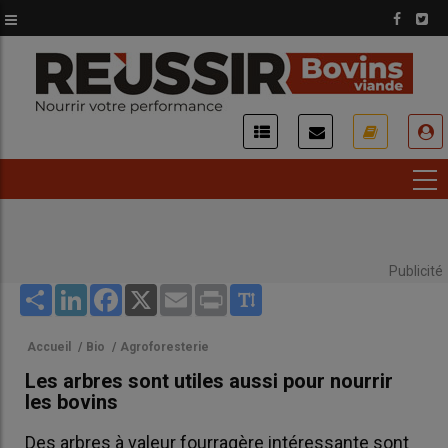
Aller
au
contenu
principal
USER
ACCOUNT
MENU
Publicité
Share
LinkedIn
Facebook
X
Email
Print
Accueil
/
Bio
/
Agroforesterie
Les arbres sont utiles aussi pour nourrir
les bovins
Des arbres à valeur fourragère intéressante sont