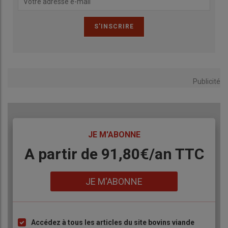
performance. L’efficience dans le travail, la gestion
optimale du temps sont des facteurs majeurs de
prévention des risques.
Lire aussi :
« J’ai rapidement pris en compte la
Publicité
dimension travail sur mon élevage charolais »
TITRE
JE M'ABONNE
Body
A partir de 91,80€/an​ TTC
Lien
JE M'ABONNE
Accédez à tous les articles du site bovins viande
Liste