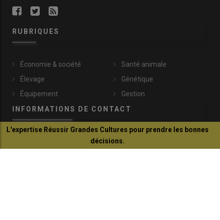
RUBRIQUES
Économie & société
Santé animale
Élevage
Génétique
Équipement
Gestion
INFORMATIONS DE CONTACT
L'expertise Réussir Grandes Cultures pour prendre les bonnes
décisions.
communication@reussir.fr
Je découvre
1 Rue Léopold Sédar-Senghor
14460 Colombelles
+33 (0)2 31 35 87 28