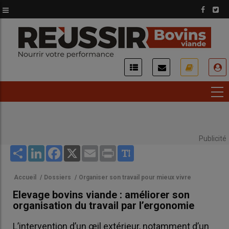
Aller
au
contenu
principal
USER
ACCOUNT
MENU
Publicité
Share
LinkedIn
Facebook
X
Email
Print
Accueil
/
Dossiers
/
Organiser son travail pour mieux vivre
Elevage bovins viande : améliorer son
organisation du travail par l’ergonomie
L’intervention d’un œil extérieur, notamment d’un