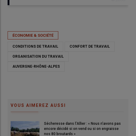
Publié le
mar 14/02/2023 - 06:30
- Par
Cyrielle Delisle
ÉCONOMIE & SOCIÉTÉ
CONDITIONS DE TRAVAIL
CONFORT DE TRAVAIL
ORGANISATION DU TRAVAIL
AUVERGNE-RHÔNE-ALPES
VOUS AIMEREZ AUSSI
Une grosse partie des interventions en ergonomie sur le
Sécheresse dans l’Allier : « Nous n’avons pas
département du Puy-de-Dôme concerne la contention en lien
encore décidé si on vend ou si on engraisse
avec la diminution du volume de la main-d’œuvre des
nos 80 broutards »