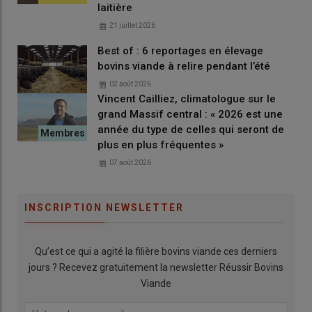
laitière
Le saviez-vous ?
21 juillet 2026
Toutes les MSA de France
disposent d’un service santé,
Best of : 6 reportages en élevage
bovins viande à relire pendant l’été
sécurité, prévention au travail qui peut être contacté en
cas de construction, de réaménagement, d’organisation
02 août 2026
du travail pour proposer des solutions adaptées à
Vincent Cailliez, climatologue sur le
grand Massif central : « 2026 est une
chaque besoin et personne. Ce service est pris en charge
année du type de celles qui seront de
par la MSA pour tous les adhérents.
plus en plus fréquentes »
07 août 2026
Définition
INSCRIPTION NEWSLETTER
L’ergonomie
Qu’est ce qui a agité la filière bovins viande ces derniers
Le principe même de l’ergonomie consiste à
jours ? Recevez gratuitement la newsletter Réussir Bovins
accompagner les travailleurs à l’analyse de leur activité
Viande
afin de concevoir des situations de travail futures qui
allient la santé, la sécurité et les autres critères de