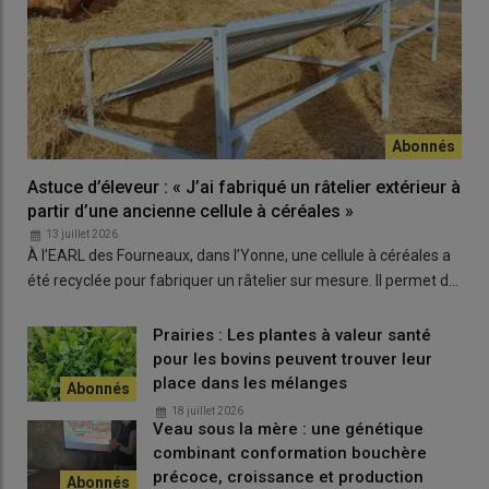
ensuite d’apporter une solution en fonction de son mode
d’élevage.
« Ce qui est fait chez l’un n’est donc pas forcément
duplicable chez l’autre. Notre mission en ergonomie consiste à
échanger avec l’éleveur et les personnes qui travaillent avec lui
(ouvriers agricoles, famille…) sur son fonctionnement, ses
besoins réels et à adapter les réponses à ses besoins, son
élevage. »
Astuce d’éleveur : « J’ai fabriqué un râtelier extérieur à
partir d’une ancienne cellule à céréales »
Prendre du recul sur ces pratiques
13 juillet 2026
À l’EARL des Fourneaux, dans l’Yonne, une cellule à céréales a
« Ces accompagnements ergonomiques permettent, aux
été recyclée pour fabriquer un râtelier sur mesure. Il permet d…
éleveurs et aux personnes qui travaillent dans la structure
agricole, une prise de recul nécessaire pour se questionner sur
Prairies : Les plantes à valeur santé
leurs pratiques. Ceci conduit à cibler et à prioriser les difficultés
pour les bovins peuvent trouver leur
rencontrées et par conséquent de déterminer des solutions
place dans les mélanges
adaptées. Ces solutions ne sont pas forcément onéreuses car
18 juillet 2026
elles peuvent être trouvées dans de petits investissements, dans
Veau sous la mère : une génétique
l’organisation du travail et/ou la formation. »
combinant conformation bouchère
précoce, croissance et production