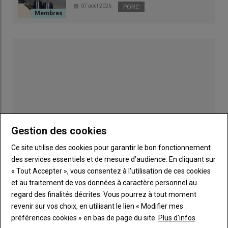
07 août 2026
PORC
Mise à jour |
Dermatose nodulaire contagieuse
bovine : « Le non-respect du protocole national
visant l’éradication de la DNC doit être
sanctionné »
Lors de l’échange, le
député Horizons Pierre Henriet
a
soulevé la question de la suite de l’
épidémie
. Alors que la
propagation du
virus
tend à ralentir sur le territoire, la maladie
Gestion des cookies
pourrait-elle revenir au printemps 2026 ?
Ce site utilise des cookies pour garantir le bon fonctionnement
des services essentiels et de mesure d’audience. En cliquant sur
Lire aussi :
Dermatose nodulaire contagieuse
« Tout Accepter », vous consentez à l’utilisation de ces cookies
Publicité
bovine (DNC) : scientifiques et vétérinaires
et au traitement de vos données à caractère personnel au
répondent aux questions des parlementaires
regard des finalités décrites. Vous pourrez à tout moment
revenir sur vos choix, en utilisant le lien « Modifier mes
LES PLUS LUS
préférences cookies » en bas de page du site.
Plus d'infos
Une stratégie vaccinale en réflexion