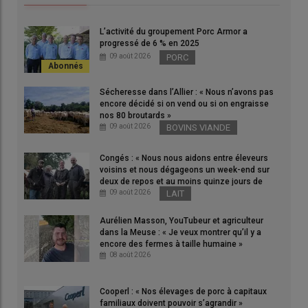
L’activité du groupement Porc Armor a
progressé de 6 % en 2025
09 août 2026
PORC
Sécheresse dans l’Allier : « Nous n’avons pas
encore décidé si on vend ou si on engraisse
nos 80 broutards »
09 août 2026
BOVINS VIANDE
Congés : « Nous nous aidons entre éleveurs
voisins et nous dégageons un week-end sur
deux de repos et au moins quinze jours de
vacances par an » dans les Côtes-d’Armor
09 août 2026
LAIT
Aurélien Masson, YouTubeur et agriculteur
dans la Meuse : « Je veux montrer qu’il y a
Le 15 janvier 2026, l’
Office parlementaire d’évaluation des
encore des fermes à taille humaine »
choix scientifiques et technologiques (OPECST)
du
Sénat
a
08 août 2026
reçu des scientifiques et des professionnels de la filière pour
discuter de la
dermatose nodulaire contagieuse bovine
Cooperl : « Nos élevages de porc à capitaux
(DNC).
familiaux doivent pouvoir s’agrandir »