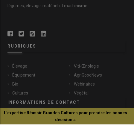
légumes, élevage, matériel et machinisme.
RUBRIQUES
Élevage
Viti-Œnologie
Équipement
AgriGoodNews
Bio
Webinaires
Cultures
Végétal
INFORMATIONS DE CONTACT
L'expertise Réussir Grandes Cultures pour prendre les bonnes
décisions.
communication@reussir.fr
Je découvre
1 Rue Léopold Sédar-Senghor