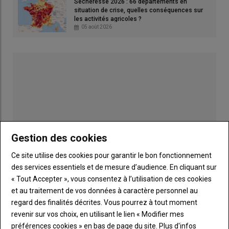
Sécheresse 2026 : 66 départements en
productions végétales, de l’environnement de l’agro-écologie,
situation de crise, quelles conséquences sur
les activités agricoles ?
de la gestion des ressources naturelles ou dans des domaines
05 août 2026
équivalents », précise le projet d’arrêté. Aussi, les personnes
exerçant le conseil ne devront pas être rémunérées sur la base
de leurs
ventes de produits phytosanitaires
. Comme
l’indiquait la loi Duplomb, l’objectif est « de garantir la
qualité et
le caractère objectif de ce conseil
et ainsi favoriser une
utilisation appropriée et responsable
des produits
phytopharmaceutiques ».
Gestion des cookies
Lire aussi :
Produits phytosanitaires : la fin de la
séparation de la vente et du conseil est actée
Ce site utilise des cookies pour garantir le bon fonctionnement
des services essentiels et de mesure d’audience. En cliquant sur
« Tout Accepter », vous consentez à l’utilisation de ces cookies
Quelles conditions pour l’agrément
Publicité
et au traitement de vos données à caractère personnel au
d’une entreprise à réaliser la vente
regard des finalités décrites. Vous pourrez à tout moment
ou le conseil des produits
revenir sur vos choix, en utilisant le lien « Modifier mes
LES PLUS LUS
phytosanitaires ?
préférences cookies » en bas de page du site.
Plus d'infos