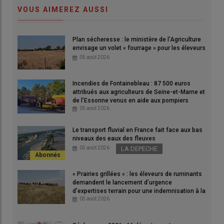
VOUS AIMEREZ AUSSI
Plan sécheresse : le ministère de l’Agriculture
Comme l’indiquait la loi Duplomb, l’objectif est « de garantir la
envisage un volet « fourrage » pour les éleveurs
qualité et le caractère objectif de ce conseil et ainsi favoriser
05 août 2026
une utilisation appropriée et responsable des produits
phytopharmaceutiques ».
Incendies de Fontainebleau : 87 500 euros
© J.-C. Gutner
attribués aux agriculteurs de Seine-et-Marne et
de l’Essonne venus en aide aux pompiers
05 août 2026
Prévu par la loi Duplomb, le
décret
relatif à la
fin de la
séparation entre le conseil et la vente des
produits
Le transport fluvial en France fait face aux bas
niveaux des eaux des fleuves
phytosanitaires
a été mis en consultation publique par le
05 août 2026
LA DEPECHE
gouvernement le 3 juin. Il fixe notamment les exigences
nécessaires à la
prévention des conflits d’intérêt
pour les
« Prairies grillées » : les éleveurs de ruminants
personnes réalisant le conseil. Celles-ci devront justifier de
demandent le lancement d’urgence
leurs
compétences
, soit par « une
expérience
d’expertises terrain pour une indemnisation à la
professionnelle minimale de cinq ans
dans le
conseil
hauteur des dégâts
05 août 2026
agronomique
» ; soit par la possession d’un «
diplôme ou titre
de niveau V
dans les domaines de l’agronomie, des