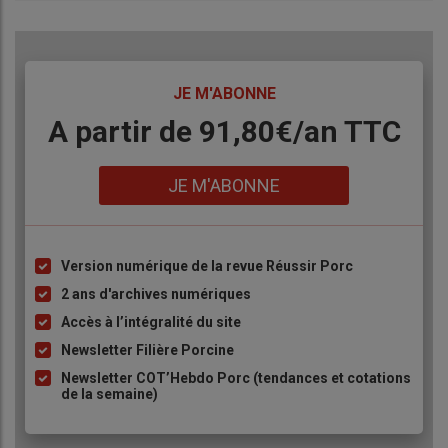
TITRE
JE M'ABONNE
Body
A partir de 91,80€/an​ TTC
Lien
JE M'ABONNE
Version numérique de la revue Réussir Porc
Liste
à
2 ans d'archives numériques
puce
Accès à l’intégralité du site
Newsletter Filière Porcine
Newsletter COT’Hebdo Porc (tendances et cotations
de la semaine)