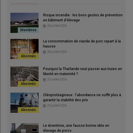
© Ifip
Risque incendie : les bons gestes de prévention
en bâtiment d'élevage
30 juillet 2026
La consommation de viande de porc repart à la
hausse
28 juillet 2026
Pourquoi la Thaïlande veut passer aux truies en
Pourquoi avoir choisi cette nouvelle
liberté en maternité ?
bétaillère ?
23 juillet 2026
C’est un choix stratégique pour le développement de
Oléoprotéagineux : l’abondance ne suffit plus à
notre entreprise. C’est aussi un avantage vis-à-vis du
garantir la stabilité des prix
grand public, les animaux n’étant pas visibles pendant le
20 juillet 2026
transport. On avait le souhait d’apporter plus de confort
pour les animaux lors du transport avec une surface
disponible par animal supérieure. Comme c’est un
Le downtime, une fausse bonne idée en
camion fermé, si le camion tombe en panne l’entrée d’air
élevage de porcs