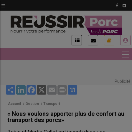
Aller
au
contenu
principal
USER
ACCOUNT
MENU
Publicité
Share
LinkedIn
Facebook
X
Email
Print
Accueil
/
Gestion
/
Transport
« Nous voulons apporter plus de confort au
transport des porcs»
Robin et Martin Collet ont investi dans une