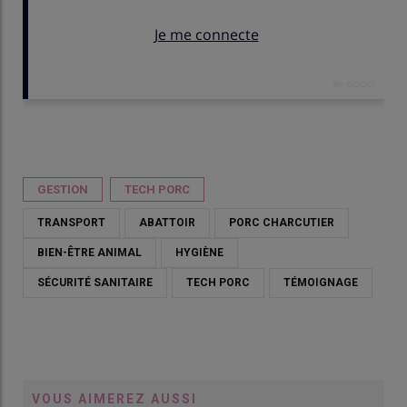
Publié le
sam 14/02/2026 - 17:30
- Par
Ifip-Institut du porc
GESTION
TECH PORC
TRANSPORT
ABATTOIR
PORC CHARCUTIER
BIEN-ÊTRE ANIMAL
HYGIÈNE
SÉCURITÉ SANITAIRE
TECH PORC
TÉMOIGNAGE
Ce v
rem
Robin et Martin Collet
VOUS AIMEREZ AUSSI
© If