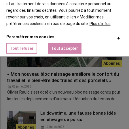
et au traitement de vos données à caractère personnel au
regard des finalités décrites. Vous pourrez à tout moment
revenir sur vos choix, en utilisant le lien « Modifier mes
préférences cookies » en bas de page du site.
Plus d'infos
Paramétrer mes cookies
Tout refuser
Tout accepter
« Mon nouveau bloc naissage améliore le confort du
travail et le bien-être des truies et des porcelets »
08 juillet 2026
Olivier Raulo s’est doté d’un nouveau bloc naissage conçu pour
limiter les déplacements d’animaux. Réduction du temps de…
Le downtime, une fausse bonne idée
en élevage de porcs
17 juillet 2026