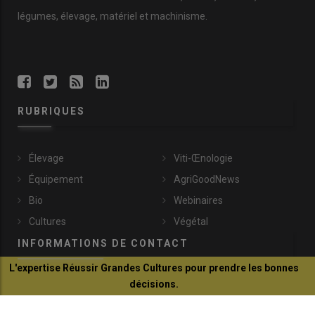
légumes, élevage, matériel et machinisme.
RUBRIQUES
Élevage
Viti-Œnologie
Équipement
AgriGoodNews
Bio
Webinaires
Cultures
Végétal
INFORMATIONS DE CONTACT
L'expertise Réussir Grandes Cultures pour prendre les bonnes
décisions.
communication@reussir.fr
Je découvre
1 Rue Léopold Sédar-Senghor