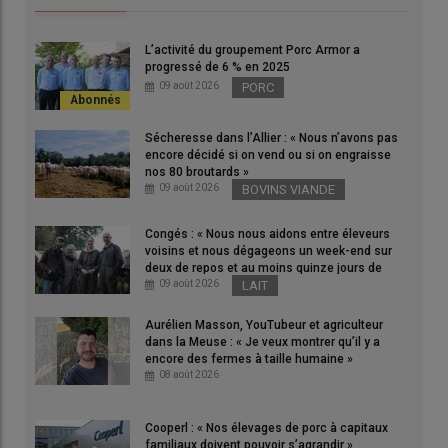
L’activité du groupement Porc Armor a
progressé de 6 % en 2025
09 août 2026
PORC
Sur internet, 46% des nouveaux agriculteurs disent se
renseigner via les réseaux sociaux, 34% via des recherches sur
Sécheresse dans l’Allier : « Nous n’avons pas
les moteurs en ligne ou encore 33% sur les sites internet
encore décidé si on vend ou si on engraisse
agricoles.
nos 80 broutards »
© Nadia Savin
09 août 2026
BOVINS VIANDE
Congés : « Nous nous aidons entre éleveurs
72% des
agriculteurs récemment installés
déclarent
voisins et nous dégageons un week-end sur
consulter des
supports digitaux
pour se renseigner sur le
deux de repos et au moins quinze jours de
pilotage de leur exploitation
. Tel est l’un des enseignements
vacances par an » dans les Côtes-d’Armor
09 août 2026
LAIT
d’une étude réalisée par Ipsos BVA pour les
Instituts
Aurélien Masson, YouTubeur et agriculteur
techniques agricoles
(Acta) auprès de 307 agriculteurs
dans la Meuse : « Je veux montrer qu’il y a
installés dans les cinq dernières années du 13 au 30 avril
encore des fermes à taille humaine »
08 août 2026
dernier, en partenariat avec le groupe Réussir.
Moyennement satisfaits de l’information qu’ils reçoivent (seuls
Cooperl : « Nos élevages de porc à capitaux
9% se disent très satisfaits) car la jugeant pas assez
familiaux doivent pouvoir s’agrandir »