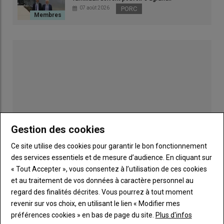
personnalisée, une majorité d’entre eux affirment se tourner
07 août 2026
PORC
vers
internet
pour s’informer. 57% déclarent suivre des
évènements et des formations, 45% rechercher des
interactions directes avec des groupes d’agriculteurs et des
réunions techniques et 25% vers les médias traditionnels en
presse papier.
Lire aussi :
Qui sont les nouveaux installés en
agriculture ? Cinq profils types définis par l’ESA
Gestion des cookies
Un nouvel agriculteur sur deux
Ce site utilise des cookies pour garantir le bon fonctionnement
s’informe sur les réseaux sociaux
des services essentiels et de mesure d’audience. En cliquant sur
« Tout Accepter », vous consentez à l’utilisation de ces cookies
Sur internet, 46% des
nouveaux agriculteurs
disent se
Publicité
et au traitement de vos données à caractère personnel au
renseigner via les
réseaux sociaux
, 34% via des recherches sur
regard des finalités décrites. Vous pourrez à tout moment
les moteurs en ligne, 33% sur les
sites internet agricoles
, 15%
revenir sur vos choix, en utilisant le lien « Modifier mes
LES PLUS LUS
via des
vidéos
et des podcasts, 10% des newsletters et
préférences cookies » en bas de page du site.
Plus d'infos
seulement 10% via l’
intelligence artificielle
.