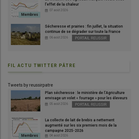
l’effet de la chaleur
07 août 2026
Graphique : Production abattue de viande ovine en France
Sécheresse et prairies : fin juillet, la situation
©GEB-Idele d'après le SSP
continue de se dégrader sur toute la France
06 août 2026
PORTAIL REUSSIR
Selon Agreste, la production abattue de
viande ovine
était
en
hausse de 2 %
d’une année sur l’autre sur janvier 2026, à 4 400
tonnes équivalent carcasse, mais en recul de 14 % comparée à
FIL ACTU TWITTER PÂTRE
la moyenne sur 2021-2025.
Cette hausse est due à
l’augmentation de réformes
Tweets by reussirpatre
abattues
, de +9 % à 27 000 têtes, et au net
alourdissement de
leurs carcasses
, de 27,1 à 29,2 kilos. À l’inverse, le
nombre
Plan sécheresse : le ministère de l’Agriculture
envisage un volet « fourrage » pour les éleveurs
d’
agneaux
abattus recule
, de 3 % à 194 000 têtes, mais l
eur
05 août 2026
PORTAIL REUSSIR
poids moyen de carcasse a lui aussi augmenté
, de 18,2 à
18,5 kilos.
La collecte de lait de brebis a nettement
augmenté sur les six premiers mois de la
campagne 2025-2026
Lire aussi :
La tendance à la baisse des achats de
04 août 2026