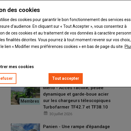
Tuchel - Une balayeuse de
on des cookies
logettes passe-partout
04 août 2026
utilise des cookies pour garantir le bon fonctionnement des services ess
esure d’audience. En cliquant sur « Tout Accepter », vous consentez à
Pöttinger - Un andaineur double
ation de ces cookies et au traitement de vos données à caractère person
porté
es finalités décrites. Vous pourrez à tout moment revenir sur vos choix,
03 août 2026
t le lien « Modifier mes préférences cookies » en bas de page du site.
Plu
Isuzu - Le pick-up D-Max MY26
intègre un moteur de 2,2 l de
trer mes cookies
cylindrée
31 juillet 2026
refuser
Tout accepter
Merlo - Accès facilité, pesée
dynamique et garde-boue acier
sur les chargeurs télescopiques
Turbofarmer TF42.7 et TF38.10
30 juillet 2026
Panien - Une rampe d’épandage