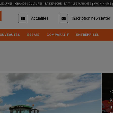
 LÉGUMES
GRANDES CULTURES
LA DEPECHE
LAIT
LES MARCHÉS
MACHINISME
USER
Actualités
Inscription newsletter
ACCOUNT
MENU
OUVEAUTÉS
ESSAIS
COMPARATIF
ENTREPRISES
N
K
m