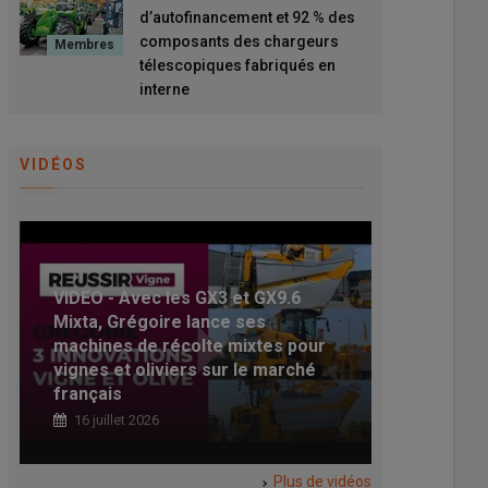
d’autofinancement et 92 % des
composants des chargeurs
télescopiques fabriqués en
interne
VIDÉOS
VIDEO - Avec les GX3 et GX9.6
Mixta, Grégoire lance ses
[Vidéo] R
machines de récolte mixtes pour
« Mon mei
vignes et oliviers sur le marché
mon exploi
français
rogneuse 
t évolue le prix de
Merlo - 100 %
16 juillet 2026
05 juin 20
e ?
d’autofinancement et 92 %
des composants des
oût 2026
chargeurs télescopiques
Plus de vidéos
du carburant qui pèse sur