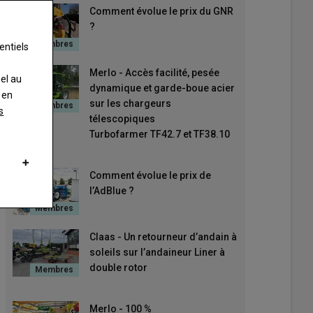
Comment évolue le prix du GNR
?
entiels
Merlo - Accès facilité, pesée
nel au
dynamique et garde-boue acier
 en
sur les chargeurs
s
télescopiques
Turbofarmer TF42.7 et TF38.10
Comment évolue le prix de
l’AdBlue ?
Claas - Un retourneur d’andain à
soleils sur l’andaineur Liner à
double rotor
Merlo - 100 %