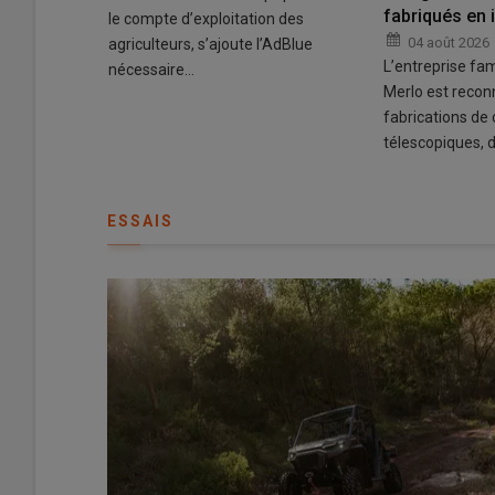
fabriqués en 
 des
le compte d’exploitation des
04 août 2026
 à la
agriculteurs, s’ajoute l’AdBlue
L’entreprise fami
nécessaire…
Merlo est recon
fabrications de
télescopiques, 
ESSAIS