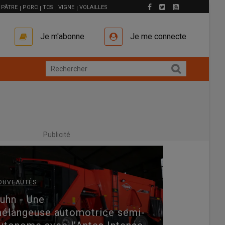
PÂTRE
PORC
TCS
VIGNE
VOLAILLES
Je m'abonne
Je me connecte
Publicité
OUVEAUTÉS
uhn - Une
élangeuse automotrice semi-