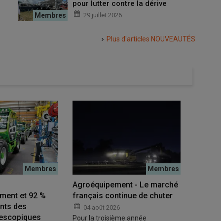
pour lutter contre la dérive
29 juillet 2026
Plus d'articles
NOUVEAUTÉS
 en Champagne :
[Vidéo] Rentabilité dans le Rhône :
estissement sur
« Mon meilleur investissement sur
icole est une
mon exploitation viticole est un
s »
pulvérisateur à dos électrique »
Agroéquipement - Le marché
Commen
17 juillet 2026
ment et 92 %
français continue de chuter
l’AdBlu
nts des
04 août 2026
06 a
lescopiques
Pour la troisième année
Au coût 