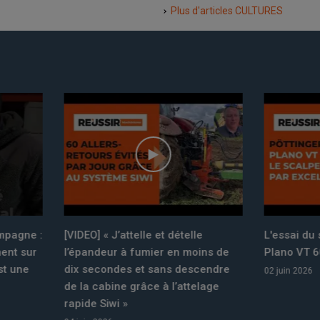
Plus d'articles
CULTURES
« J’attelle et dételle
L'essai du scalpeur Pöttinger
eur à fumier en moins de
Plano VT 6060 en vidéo
ondes et sans descendre
02 juin 2026
bine grâce à l’attelage
iwi »