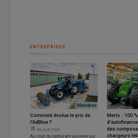
ENTREPRISES
EO - Avec les GX3 et GX9.6
ta, Grégoire lance ses
[Vidéo] Rentabilité
hines de récolte mixtes pour
« Mon meilleur inv
nes et oliviers sur le marché
mon exploitation vit
nçais
rogneuse à section
e marché
Comment évolue le prix de
Merlo - 100 %
6 juillet 2026
05 juin 2026
 chuter
l’AdBlue ?
d’autofinance
des composa
06 août 2026
chargeurs té
Au coût du carburant qui pèse sur