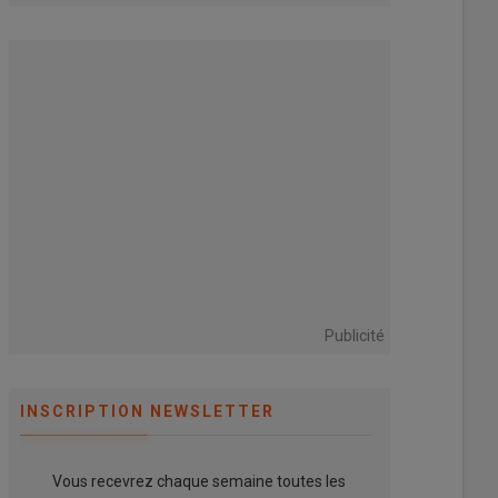
fabriqués en interne
e d’exploitation des
04 août 2026
eurs, s’ajoute l’AdBlue
L’entreprise familiale italienne
ire…
Merlo est reconnue pour ses
fabrications de chargeurs
télescopiques, de…
Publicité
INSCRIPTION NEWSLETTER
Vous recevrez chaque semaine toutes les