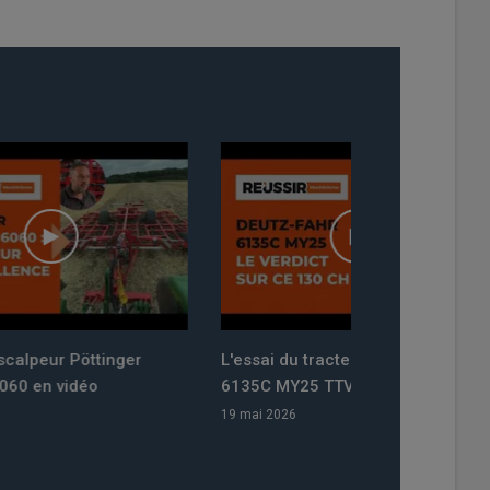
L'essai du tracteur Deutz-Fahr
Traction #22 l'é
6135C MY25 TTV en vidéo
sur les essais 
télescopique M
19 mai 2026
TH.7038 Dyna-C
Kioti HX 1402