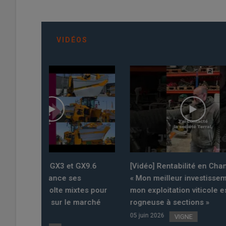
VIDÉOS
t GX9.6
[Vidéo] Rentabilité en Champagne :
[VIDEO] 
ses
« Mon meilleur investissement sur
l’épand
xtes pour
mon exploitation viticole est une
dix sec
e marché
rogneuse à sections »
de la ca
rapide S
05 juin 2026
VIGNE