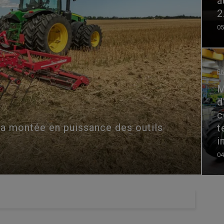
a
2
05
E
M
d
c
: la montée en puissance des outils
t
i
04