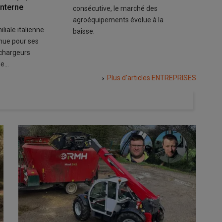
interne
consécutive, le marché des
le compt
agroéquipements évolue à la
agricult
liale italienne
baisse.
nécessa
nue pour ses
 chargeurs
de…
Plus d'articles
ENTREPRISES