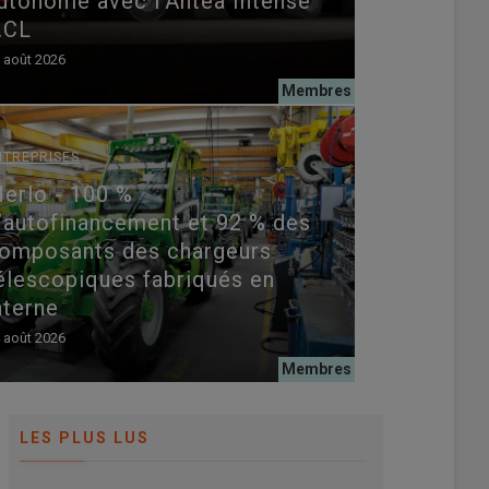
utonome avec l’Antea Intense
.CL
 août 2026
NTREPRISES
erlo - 100 %
’autofinancement et 92 % des
omposants des chargeurs
élescopiques fabriqués en
nterne
 août 2026
LES PLUS LUS