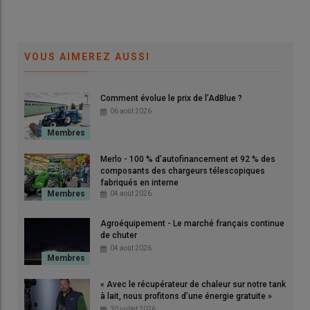
VOUS AIMEREZ AUSSI
Comment évolue le prix de l’AdBlue ?
© David Laisney
06 août 2026
[Mis à jour le 3 août à 15h45]
Merlo - 100 % d’autofinancement et 92 % des
Pour alimenter leurs engins agricoles (tracteurs,
composants des chargeurs télescopiques
chargeurs, moissonneuses…) les agriculteurs doivent
fabriqués en interne
04 août 2026
utiliser
du gazole non-routier (GNR) depuis 2011
et ne sont
plus autorisés à rouler au fioul domestique.
Agroéquipement - Le marché français continue
de chuter
04 août 2026
Lire aussi :
GNR agricole : comment bénéficier du
tarif réduit dès le 1er juillet 2024 ? où trouver
« Avec le récupérateur de chaleur sur notre tank
l’attestation ?
à lait, nous profitons d’une énergie gratuite »
30 juillet 2026