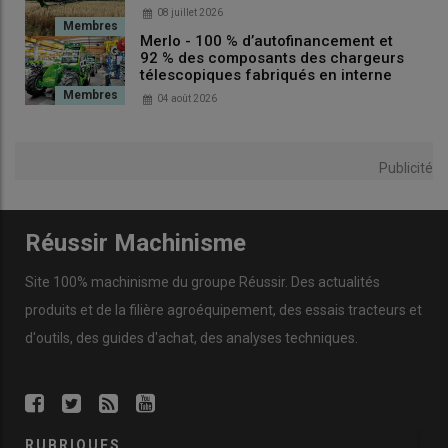
Date
GNR (HT)
GNR (TTC)
08 juillet 2026
Merlo - 100 % d’autofinancement et
07/11/2025
0,7285
1,2438
92 % des composants des chargeurs
télescopiques fabriqués en interne
14/11/2025
0,7193
1,2327
04 août 2026
21/11/2025
0,7587
1,2801
28/11/2025
0,6982
1,2074
Publicité
05/12/2025
0,6845
1,1910
12/12/2025
0,6428
1,1409
Réussir Machinisme
19/12/2025
0,5970
1,0860
Site 100% machinisme du groupe Réussir. Des actualités
26/12/2025
0,5799
1,0655
produits et de la filière agroéquipement, des essais tracteurs et
02/01/2026
0,6723
1,2483
d'outils, des guides d'achat, des analyses techniques.
09/01/2026
0,6582
1,2313
16/01/2026
0,6743
1,2506
23/01/2026
0,6952
1,2758
RUBRIQUES