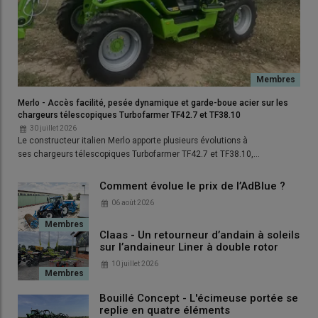
Courbe d'évolution du prix du GNR
HT
Depuis le premier janvier 2024, la fiscalité progresse chaque
année pour le
GNR destiné au BTP (et non pour le GNR
Merlo - Accès facilité, pesée dynamique et garde-boue acier sur les
agricole)
mais dans son calcul moyen pour le prix TTC, le
chargeurs télescopiques Turbofarmer TF42.7 et TF38.10
ministère de l'écologie ne fait pas de distinction entre le GNR
30 juillet 2026
Le constructeur italien Merlo apporte plusieurs évolutions à
agricole et le GNR pour le bâtiment. D'où l'intérêt de consulter
ses chargeurs télescopiques Turbofarmer TF42.7 et TF38.10,…
aussi
l'évolution du prix du GNR hors taxe.
Comment évolue le prix de l’AdBlue ?
06 août 2026
Lire aussi :
Huit conseils pour faire des économies
de GNR
Claas - Un retourneur d’andain à soleils
sur l’andaineur Liner à double rotor
10 juillet 2026
Tableau des prix du GNR HT et TTC
des six derniers mois
Bouillé Concept - L'écimeuse portée se
replie en quatre éléments