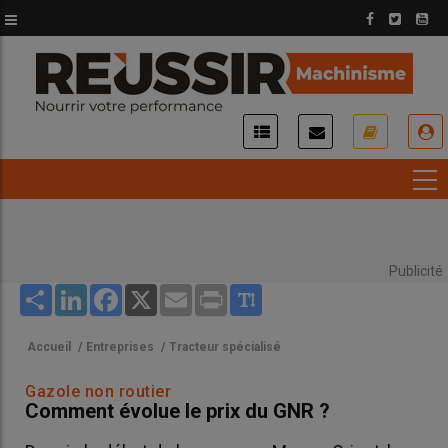
Aller
au
contenu
principal
USER
ACCOUNT
MENU
Publicité
Share
LinkedIn
Facebook
X
Email
Print
Accueil
/
Entreprises
/
Tracteur spécialisé
Gazole non routier
Comment évolue le prix du GNR ?