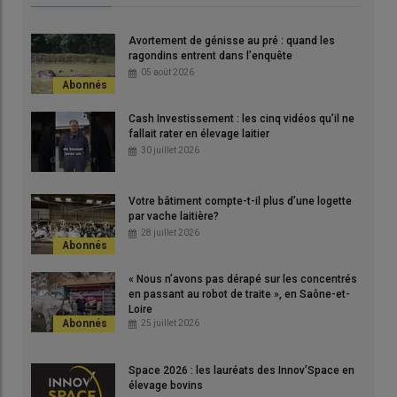
Avortement de génisse au pré : quand les
ragondins entrent dans l’enquête
05 août 2026
Cash Investissement : les cinq vidéos qu’il ne
fallait rater en élevage laitier
30 juillet 2026
Louise Deschrevel, spécialisée dans les projets d’installation de
Votre bâtiment compte-t-il plus d’une logette
robots chez Seenorest. " L’objectif est que les vaches circulent
par vache laitière?
28 juillet 2026
bien. "
© Seenorest
« Nous n’avons pas dérapé sur les concentrés
en passant au robot de traite », en Saône-et-
« Lors d’un
audit
préalable à l’
implantation
d’un
robot de traite
Loire
, j’aborde les choses avec un œil neuf et neutre, sans parti pris
25 juillet 2026
et sans a priori sur la couleur du robot, sous le prisme de l’animal
et en prenant le temps de bien cibler les attentes de l’éleveur,
Space 2026 : les lauréats des Innov’Space en
dépeint Louise Deschrevel, spécialisée dans les projets
élevage bovins