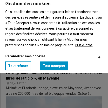
Gestion des cookies
Ce site utilise des cookies pour garantir le bon fonctionnement
Une erreur fréquente est de chercher à trop
saturer
le
des services essentiels et de mesure d’audience. En cliquant sur
bâtiment en effectif. Or, si l’objectif est de performer en
« Tout Accepter », vous consentez à l’utilisation de ces cookies
termes de production, le
confort
doit être au rendez-vous et il
et au traitement de vos données à caractère personnel au
faut viser au moins une
logette par
vache. Se contenter de
regard des finalités décrites. Vous pourrez à tout moment
retirer quelques logettes pour caser le robot et « la place du
revenir sur vos choix, en utilisant le lien « Modifier mes
village » devant la stalle ne s’avère pas forcément un bon
préférences cookies » en bas de page du site.
Plus d'infos
calcul. Si tel est le cas, une alternative doit s’envisager pour
recréer des places de
couchage
ailleurs ou alors il faut
Paramétrer mes cookies
accepter de réduire quelque peu l’
effectif.
Tout refuser
Tout accepter
2 Veiller à un accès à l'eau non
Élevage laitier bio : « Nous vivons à deux avec 200 000
limitant
litres de lait bio », en Mayenne
18 juillet 2026
Mickaël et Élisabeth Lepage, éleveurs en Mayenne, vivent avec
à peine 200 000 litres de lait biologique vendus. Grâce à…
Pour assurer une disponibilité en
eau
non limitante, la
recommandation est de compter minimum 10 cm linéaires