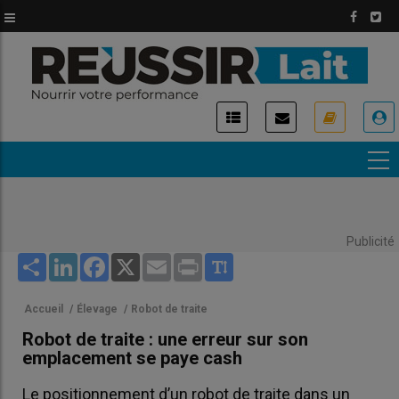
Aller
au
contenu
principal
USER
ACCOUNT
MENU
Publicité
Share
LinkedIn
Facebook
X
Email
Print
Accueil
/
Élevage
/
Robot de traite
Robot de traite : une erreur sur son
emplacement se paye cash
Le positionnement d’un robot de traite dans un