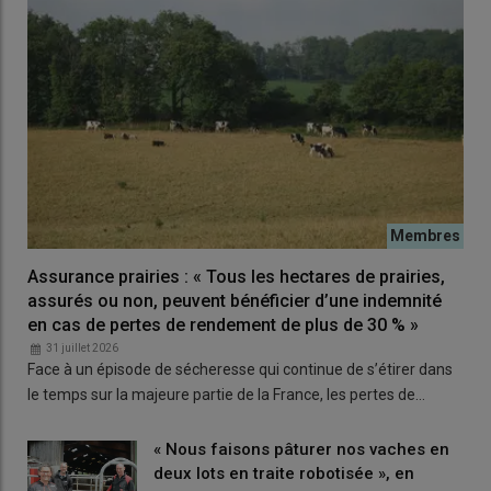
d’
abreuvoir
par vache, répartis de façon homogène dans le
bâtiment. Concrètement, cela signifie qu'un troupeau de 120
vaches doit disposer de 12 mètres linéaires d'abreuvoirs. Un
point d’eau en sortie de traite est indispensable, ainsi que des
abreuvoirs à niveau constant. Si des travaux de
réagencement
du bâtiment sont prévus pour la mise en place du robot, il faut
en profiter pour repenser l’implantation des points d’eau, qui
sont généralement insuffisants en élevage. Cela se révèle
d’autant plus important si l’objectif est d’utiliser le robot
comme améliorateur de
performance
.
Assurance prairies : « Tous les hectares de prairies,
assurés ou non, peuvent bénéficier d’une indemnité
Pour en savoir plus :
Quatre critères pour vérifier si
en cas de pertes de rendement de plus de 30 % »
vos vaches boivent assez
31 juillet 2026
Face à un épisode de sécheresse qui continue de s’étirer dans
le temps sur la majeure partie de la France, les pertes de…
3 Fluidifier le déplacement des
« Nous faisons pâturer nos vaches en
vaches
deux lots en traite robotisée », en