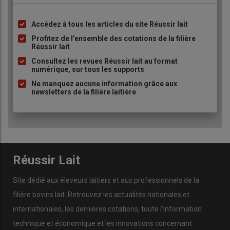
Accédez à tous les articles du site Réussir lait
La création d’une
aire d’isolement
-idéalement sur aire paillée
Liste
pour 5 à 10 % du troupeau et accessible au tracteur- est
à
Profitez de l’ensemble des cotations de la filière
Réussir lait
indispensable pour assurer une gestion de troupeau facile et
puce
en sécurité. Les vaches doivent pouvoir être orientées
Consultez les revues Réussir lait au format
numérique, sur tous les supports
automatiquement depuis le robot vers cet espace et revenir
Ne manquez aucune information grâce aux
librement à la traite quand elles le souhaitent, sans perturber
newsletters de la filière laitière
l’accès à la traite pour le reste du troupeau. Selon les
configurations, créer cet espace peut se montrer plus ou moins
compliqué, mais c’est vraiment appréciable au quotidien pour
la gestion des vaches en suivi sanitaire, des vaches à
inséminer, des fraîches vêlées, des primipares en
apprentissage…
Réussir Lait
Site dédié aux éleveurs laitiers et aux professionnels de la
6 Prévoir une zone "prison" devant
filière bovins lait. Retrouvez les actualités nationales et
le robot
internationales, les dernières cotations, toute l'information
technique et économique et les innovations concernant