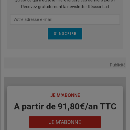
Qu’est ce qui a agité la filière laitière ces derniers jours ?
Recevez gratuitement la newsletter Réussir Lait
Publicité
TITRE
JE M'ABONNE
Body
A partir de 91,80€/an​ TTC
Lien
JE M'ABONNE