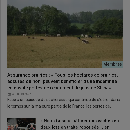
Valoriser les données des adhérents
« Une de nos ambitions est de faire reconnaître l’efficacité de nos
systèmes de production à répondre aux enjeux actuels,
notamment ceux liés à la réduction de l'
empreinte carbone
nette
. Nous réalisons un gros travail de capitalisation et de
valorisation des données de nos adhérents à travers des
paiements pour services environnementaux
(
PSE
) par exemple
»
, indique le président de Bio commun. Aujourd'hui, l'OP
dispose d'ailleurs d'un outil informatique pour travailler les
Assurance prairies : « Tous les hectares de prairies,
données des adhérents en vu de négocier un PSE.
assurés ou non, peuvent bénéficier d’une indemnité
en cas de pertes de rendement de plus de 30 % »
31 juillet 2026
Lire aussi
Poplait soutient la prise d'indépendance
Face à un épisode de sécheresse qui continue de s’étirer dans
des éleveurs face aux transformateurs
le temps sur la majeure partie de la France, les pertes de…
« Nous faisons pâturer nos vaches en
Peu de pertes d'adhérents
deux lots en traite robotisée », en