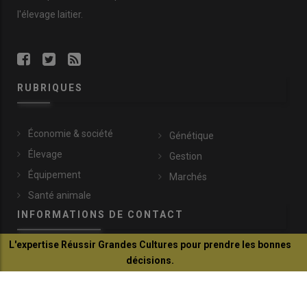
l'élevage laitier.
RUBRIQUES
Économie & société
Génétique
Élevage
Gestion
Équipement
Marchés
Santé animale
INFORMATIONS DE CONTACT
L'expertise Réussir Grandes Cultures pour prendre les bonnes
communication@reussir.fr
décisions.
1 Rue Léopold Sédar-Senghor
Je découvre
14460 Colombelles