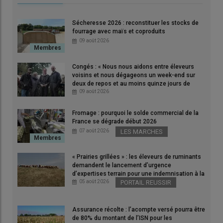
Sécheresse 2026 : reconstituer les stocks de
Malgré la crise du lait bio, l'OP Bio commun a perdu peu
fourrage avec maïs et coproduits
d'adhérents, environ 25 sur les deux dernières années, sur 500
09 août 2026
exploitations laitières.
© C. Pruilh
Congés : « Nous nous aidons entre éleveurs
voisins et nous dégageons un week-end sur
deux de repos et au moins quinze jours de
« Notre objectif est de faire adhérer à notre
OP
les éleveurs qui
vacances par an » dans les Côtes-d’Armor
09 août 2026
sont encore seuls face à leur industriel, de fédérer davantage
pour peser dans les
négociations
»
, a indiqué Pierre Moineau,
Fromage : pourquoi le solde commercial de la
France se dégrade début 2026
président de l'OP transversale
Bio commun
,
ex OP lait bio
07 août 2026
LES MARCHES
Seine et Loire
. Cette organisation représente environ 500
exploitations adhérentes en
Normandie
,
Bretagne
et
Pays de
« Prairies grillées » : les éleveurs de ruminants
la Loire
(200 millions de litres de lait) et négocie les contrats
demandent le lancement d’urgence
cadre et les formules de
prix du lait
avec sept
laiteries
d’expertises terrain pour une indemnisation à la
différentes : Lactalis, Saint Père, Danone, Olga, Montsûr, Sill
hauteur des dégâts
05 août 2026
PORTAIL REUSSIR
Malo et Vaubernier.
Assurance récolte : l’acompte versé pourra être
de 80% du montant de l’ISN pour les