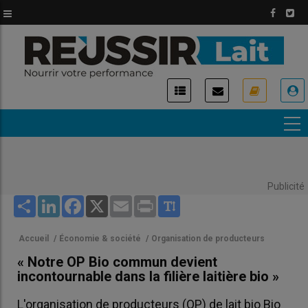
Aller
au
contenu
principal
USER
ACCOUNT
MENU
Publicité
Share
LinkedIn
Facebook
X
Email
Print
Accueil
/
Économie & société
/
Organisation de producteurs
« Notre OP Bio commun devient
incontournable dans la filière laitière bio »
L'organisation de producteurs (OP) de lait bio Bio