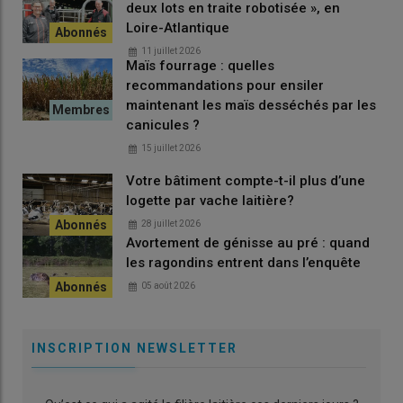
deux lots en traite robotisée », en
Lire aussi :
« J’ai modernisé mon bâtiment et
Loire-Atlantique
réduit ma production laitière pour gérer seul ma
11 juillet 2026
ferme », en Loire-Atlantique
Maïs fourrage : quelles
recommandations pour ensiler
maintenant les maïs desséchés par les
canicules ?
Un investissement de 100 000 € par stalle
15 juillet 2026
L’
installation des robots
a été réalisée en même temps que la
Votre bâtiment compte-t-il plus d’une
construction d’un
nouveau
bâtiment
pour répondre à
logette par vache laitière?
l’augmentation du troupeau de 150 à 220 vaches.
28 juillet 2026
L’investissement dans le batch milking a été d’environ
Avortement de génisse au pré : quand
100 000 € par stalle. Pour limiter les
coûts
, l’ensemble des
les ragondins entrent dans l’enquête
robots ne disposent pas de tous les équipements possibles.
05 août 2026
« Nous n’avons pas besoin d’écran pour chaque stalle, par
exemple »
. Le sens d’installation a été réfléchi pour
faciliter le
passage
des vaches et le
travail du salarié
. Les robots sont
INSCRIPTION NEWSLETTER
installés en ligne, perpendiculairement à l’aire d’attente et non
pas en « L », afin d’éviter les angles. Une configuration dans
laquelle les vaches ont tendance à moins fréquenter les robots.