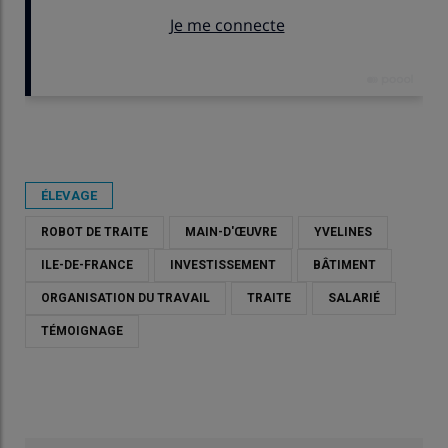
Publié le
ven 03/04/2026 - 07:30
- Par
Killian Foilleret
ÉLEVAGE
ROBOT DE TRAITE
MAIN-D'ŒUVRE
YVELINES
ILE-DE-FRANCE
INVESTISSEMENT
BÂTIMENT
ORGANISATION DU TRAVAIL
TRAITE
SALARIÉ
TÉMOIGNAGE
« Le nombre de robots a été défini pour avoir 3 h de traite »,
explique Baptiste Carrouché.