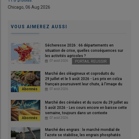
11.6 $/boiss.
11.6
passé que la précédente. Nous retrouvons des chiffres
Chicago, 06 Aug 2026
Chi
classiques, sans enregistrer un super "trade". Nous pouvons
mieux faire »
, temporise Pierre-Jean Huré, directeur
commercial du
groupe Sica Atlantique
. Le silo portuaire
VOUS AIMEREZ AUSSI
rochelais comptabilise un peu plus d’un million de tonnes
er
d’
exportations de grains
entre le 1
juillet et le 31 décembre
2025, près de la moitié moins que l’an dernier et dans l’ordre de
Sécheresse 2026 : 66 départements en
grandeur des sorties d’il y a deux ans sur la même période (cf.
situation de crise, quelles conséquences sur
les activités agricoles ?
tableau ci-dessous).
07 août 2026
PORTAIL REUSSIR
Marché des oléagineux et coproduits du
Lire aussi : Sica Atlantique : « Les exportations
29 juillet et le 5 août 2026 - Les prix en colza
français poursuivent leur chute, à l’image du
céréalières 2024-2025 sont décevantes ! »
soja états-unien et du pétrole
07 août 2026
Marché des céréales et du sucre du 29 juillet au
Forte activité en orge fourragère
5 août 2026 - Les cours encore en baisse cette
semaine, toujours dans un contexte
Dans le détail, le
prestataire de service
a connu, sur la
géopolitique très incertain.
07 août 2026
première moitié de campagne 2025-2026, «
un fort dynamisme
Marché des engrais : le marché mondial de
en orge fourragère, moins prononcé en blé tendre, bien que la
l’azote se stabilise, les engrais phosphatés