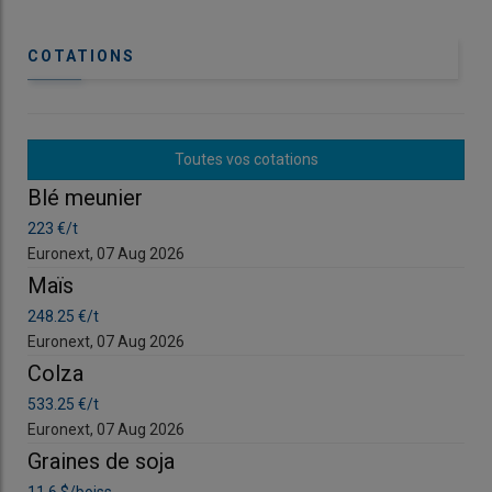
COTATIONS
Toutes vos cotations
Blé meunier
Bl
223 €/t
223
Euronext, 07 Aug 2026
Eur
Maïs
Ma
248.25 €/t
248
Euronext, 07 Aug 2026
Eur
Pierre-Jean Huré, directeur commercial du groupe Sica
Colza
Co
Atlantique
533.25 €/t
533
© Sica Atlantique
Euronext, 07 Aug 2026
Eur
Graines de soja
Gr
« Le premier semestre de la campagne 2025-2026 s’est mieux