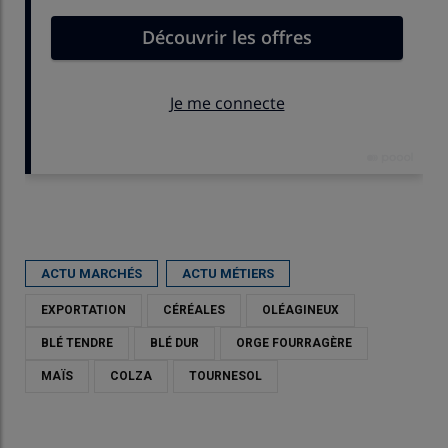
Publié le
mer 21/01/2026 - 12:43
- Par
Karine Floquet
ACTU MARCHÉS
ACTU MÉTIERS
EXPORTATION
CÉRÉALES
OLÉAGINEUX
BLÉ TENDRE
BLÉ DUR
ORGE FOURRAGÈRE
MAÏS
COLZA
TOURNESOL