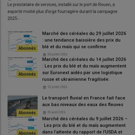
Le prestataire de services, installé sur le port de Rouen, a
détaille le dirigeant de Sica Atlantique.
exporté moitié plus d’orge fourragère durant la campagne
2025-…
Les prix sont extrêmement bas
sur la scène mondiale
Marché des céréales du 29 juillet 2026
: une tendance baissière des prix du
blé et du maïs qui se confirme
Autre bémol cette campagne,
« les prix sont extrêmement bas
30 juillet 2026
Marché des céréales du 14 juillet 2026
sur la scène mondiale, ce qui impacte la fluidité du marché »
,
: Les prix du blé et du maïs augmentent
ajoute-t-il.
sur Euronext aidés par une logistique
Un point positif cependant :
« Sica Atlantique a retrouvé sa
russe et ukrainienne fragilisée.
pleine
capacité de stockage
et de chargement en juin dernier,
15 juillet 2026
après la fin des travaux post
incendie
[qui s’est produit le 10
Le transport fluvial en France fait face
août 2023, NDLR]
»
, se réjouit le directeur commercial.
aux bas niveaux des eaux des fleuves
05 août 2026
Marché des céréales du 9 juillet 2026 –
Lire aussi : Incendie de la Sica Atlantique à La
Les prix du blé et du maïs augmentent
Rochelle : des céréales extraites des silos
dans l’attente du rapport de l’USDA et