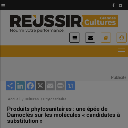
Aller
au
contenu
principal
USER
ACCOUNT
MENU
Publicité
Share
LinkedIn
Facebook
X
Email
Print
Accueil
/
Cultures
/
Phytosanitaire
Produits phytosanitaires : une épée de
Damoclès sur les molécules « candidates à
substitution »