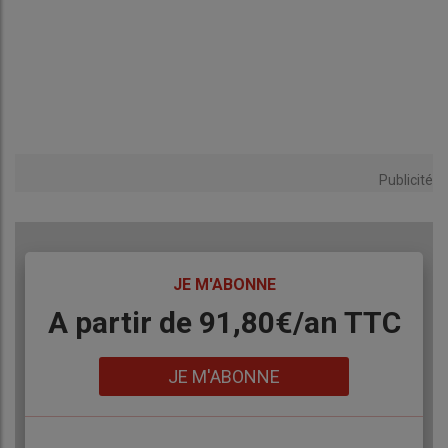
Publicité
TITRE
JE M'ABONNE
Body
A partir de 91,80€/an​ TTC
Lien
JE M'ABONNE