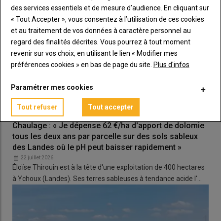
des services essentiels et de mesure d’audience. En cliquant sur
« Tout Accepter », vous consentez à l’utilisation de ces cookies
et au traitement de vos données à caractère personnel au
regard des finalités décrites. Vous pourrez à tout moment
revenir sur vos choix, en utilisant le lien « Modifier mes
préférences cookies » en bas de page du site.
Plus d'infos
Paramétrer mes cookies
Tout refuser
Tout accepter
Chaulage : « Je dépense 62 €/ha d'apport de dolomie
tous les deux ans par parcelle sur des sols sableux
des Landes où le pH peut baisser rapidement »
22 juillet 2026
Éloïse Thirouin est à la tête d'une exploitation de 400 hectares
à Ychoux (Landes). Ses terres sableuses à tendance acide l'…