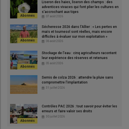
Liseron des haies, liseron des champs : des
proche avenir ?
adventices vivaces qui font plier les cultures en
s'accrochant aux tiges
07 août 2026
Il faut trouver une mesure de substitution pour chacune de ces
Sécheresse 2026 dans l'Allier : « Les pertes en
substances actives
qui soit acceptable aussi bien sur le plan
maïs et tournesol sont réelles, mais encore
économique qu’environnemental. Ce peut être d’autres
difficiles à évaluer sur mon exploitation »
06 août 2026
molécules plus respectueuses de l’
environnement
ou des
solutions de biocontrôle ou encore des méthodes de lutte
Stockage de l'eau : cinq agriculteurs racontent
susceptibles de remplacer la substance active. Dans ce cas,
leur expérience des réserves et retenues
l’approbation de la molécule n’est pas renouvelée. Dans le cas
05 août 2026
contraire (pas de solutions de substitution), l’approbation de la
molécule
peut être renouvelée, mais pour sept ans au lieu de
Semis de colza 2026 : attendre la pluie sans
dix ans pour une procédure classique d’
homologation
.
compromettre l’implantation
31 juillet 2026
Lire aussi
|
Produits phytosanitaires : des
Contrôles PAC 2026 : tout savoir pour éviter les
dérogations pour répondre aux impasses
erreurs et faire valoir ses droits
techniques
30 juillet 2026