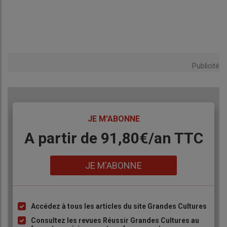
Publicité
TITRE
JE M'ABONNE
Body
A partir de 91,80€/an​ TTC
Lien
JE M'ABONNE
Accédez à tous les articles du site Grandes Cultures
Liste
à
Consultez les revues Réussir Grandes Cultures au