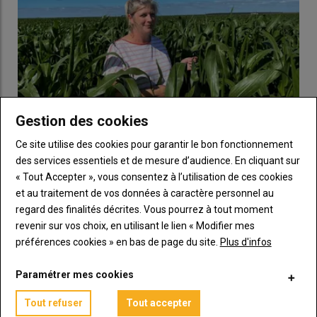
Ces nouvelles
variétés
d’
orge hybride
présentent en outre
une tolérance à la
maladie des pieds chétifs
, transmise par
des
cicadelles
, sans complètement empêcher la charge virale
dans la plante. «
Mais cette tolérance est meilleure que celle
affichée par certaines lignées d’orge d’hiver
», selon Sébastien
Pichard. Deux variétés Technologie Neo sont en deuxième
année d’inscription CTPS en France et six en première année.
Gestion des cookies
L’utilisation de telles
variétés
, qui sont affichées également
avec de hauts rendements et une tolérance aux maladies
Chaulage : « Je dépense 62 €/ha d'apport de dolomie
Ce site utilise des cookies pour garantir le bon fonctionnement
foliaires, présente un surcoût de 80 à 100 €/ha en
semences
tous les deux ans par parcelle sur des sols sableux
des services essentiels et de mesure d’audience. En cliquant sur
par rapport aux lignées.
des Landes où le pH peut baisser rapidement »
« Tout Accepter », vous consentez à l’utilisation de ces cookies
22 juillet 2026
et au traitement de vos données à caractère personnel au
Éloïse Thirouin est à la tête d'une exploitation de 400 hectares
regard des finalités décrites. Vous pourrez à tout moment
à Ychoux (Landes). Ses terres sableuses à tendance acide l'…
revenir sur vos choix, en utilisant le lien « Modifier mes
préférences cookies » en bas de page du site.
Plus d'infos
Paramétrer mes cookies
Tout refuser
Tout accepter