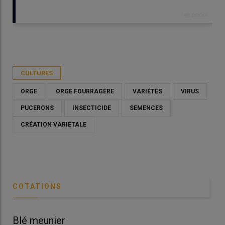
Publié le
ven 01/08/2025 - 09:00
- Par
Christian Gloria
CULTURES
ORGE
ORGE FOURRAGÈRE
VARIÉTÉS
VIRUS
PUCERONS
INSECTICIDE
SEMENCES
CRÉATION VARIÉTALE
COTATIONS
Blé meunier
Bl
Sur une variété sensible (à gauche ici), la JNO peut faire perdre