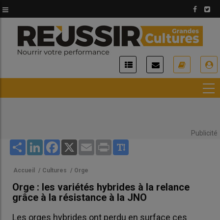
Aller
au
contenu
principal
USER
ACCOUNT
MENU
Publicité
Share
LinkedIn
Facebook
X
Email
Print
Accueil
/
Cultures
/
Orge
Orge : les variétés hybrides à la relance
grâce à la résistance à la JNO
Les orges hybrides ont perdu en surface ces