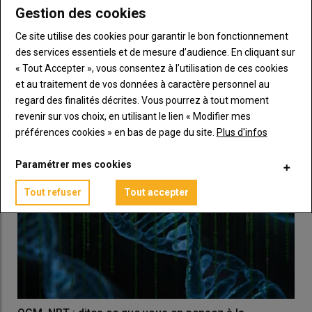
Gestion des cookies
Blé dur : que contient le nouveau plan de souveraineté
chiffré à 43 millions d’euros ?
Ce site utilise des cookies pour garantir le bon fonctionnement
27 mai 2024
des services essentiels et de mesure d’audience. En cliquant sur
Élaboré par la filière nationale et Intercéréales, ce plan blé dur
« Tout Accepter », vous consentez à l’utilisation de ces cookies
vise à redynamiser une production qui…
et au traitement de vos données à caractère personnel au
regard des finalités décrites. Vous pourrez à tout moment
revenir sur vos choix, en utilisant le lien « Modifier mes
préférences cookies » en bas de page du site.
Plus d'infos
Paramétrer mes cookies
Tout refuser
Tout accepter