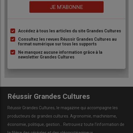
Lien
JE M'ABONNE
Accédez à tous les articles du site Grandes Cultures
Liste
à
Consultez les revues Réussir Grandes Cultures au
format numérique sur tous les supports
puce
Ne manquez aucune information grâce à la
newsletter Grandes Cultures
Réussir Grandes Cultures
Réussir Grandes Cultures
, le magazine qui accompagne les
producteurs de
grandes cultures
.
Agronomie
,
machinisme
,
économie
,
politique
,
gestion
… Retrouvez toute l’information de
la filière des
céréales
et des
oléoprotéagineux
.