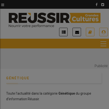
Aller
au
contenu
principal
USER
ACCOUNT
MENU
Publicité
GÉNÉTIQUE
Toute l'actualité dans la catégorie
Génétique
du groupe
d'information Réussir.