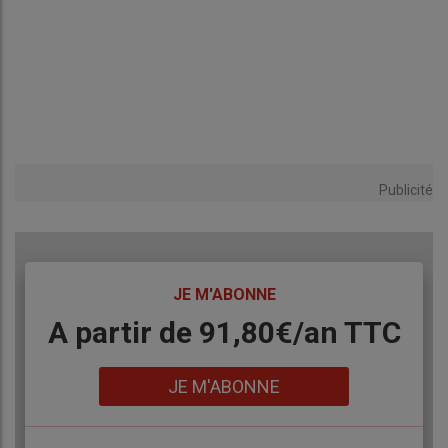
Publicité
TITRE
JE M'ABONNE
Body
A partir de 91,80€/an​ TTC
Lien
JE M'ABONNE