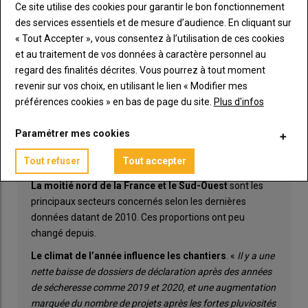
Ce site utilise des cookies pour garantir le bon fonctionnement
des services essentiels et de mesure d’audience. En cliquant sur
3 millions d'ha
de terres agricoles sont drainés en
« Tout Accepter », vous consentez à l’utilisation de ces cookies
France, soit 10 % de la SAU.
et au traitement de vos données à caractère personnel au
regard des finalités décrites. Vous pourrez à tout moment
10 000 ha
chaque année environ sont nouvellement
revenir sur vos choix, en utilisant le lien « Modifier mes
drainés. Ce rythme était de plus de 100 000 ha/an au
préférences cookies » en bas de page du site.
Plus d'infos
début des années 80.
Un taux de drainage de 80 à 90 %
existe dans certains
Paramétrer mes cookies
territoires, là où la proportion de sols hydromorphes est
Tout refuser
Tout accepter
élevée.
La moitié nord de la France et le Sud-Ouest
sont les
principaux secteurs concernés selon les dernières
données datant de 2010. Ces proportions ont peu
changé depuis.
Le climat de l’année influence les chantiers
. «
Il y a une
nette baisse de dossiers de déclaration après des années
de sécheresse comme 2019 et 2020, et une augmentation
marquée du nombre de projets après les fortes pluviosités