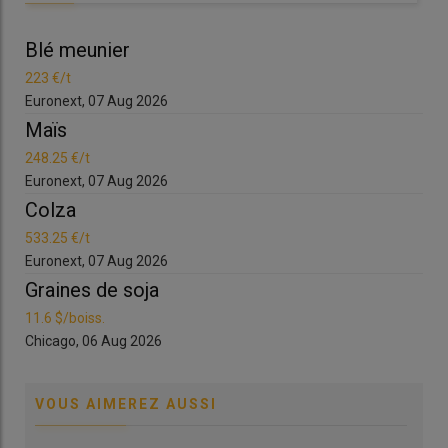
Blé meunier
Bl
223 €/t
223
Euronext, 07 Aug 2026
Eur
Maïs
Ma
248.25 €/t
248
Euronext, 07 Aug 2026
Eur
Colza
Co
533.25 €/t
533
Euronext, 07 Aug 2026
Eur
Graines de soja
Gr
11.6 $/boiss.
11.6
Chicago, 06 Aug 2026
Chi
VOUS AIMEREZ AUSSI