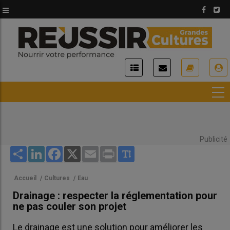
Aller
au
contenu
principal
USER
ACCOUNT
MENU
Publicité
Share
LinkedIn
Facebook
X
Email
Print
Accueil
/
Cultures
/
Eau
Drainage : respecter la réglementation pour
ne pas couler son projet
Le drainage est une solution pour améliorer les