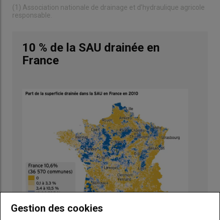
(1) Association nationale de drainage et d’hydraulique agricole
responsable.
10 % de la SAU drainée en
France
Gestion des cookies