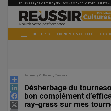
MENU
Aller
REUSSIR.FR
APICULTURE
BIO
BOVINS VIANDE
CHÈVRE
FRUITS &
FILIÈRE
au
contenu
principal
CULTURES
ÉCONOMIE & SOCIÉTÉ
GESTI
Accueil
/
Cultures
/
Tournesol
Share
Désherbage du tournesol
LinkedIn
Blé meunier
bon complément d’effica
Facebook
219.75 €/t
ray-grass sur mes tour
X
Euronext, 06 Aug 2026