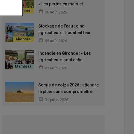
« Les pertes en maïs et
tournesol sont réelles, mais
06 août 2026
encore difficiles à évaluer sur
mon exploitation »
Stockage de l'eau : cinq
agriculteurs racontent leur
expérience des réserves et
05 août 2026
retenues
Incendie en Gironde : « Les
agriculteurs sont enfin
autorisés à reprendre le travail
01 août 2026
dans leurs parcelles irriguées »
Semis de colza 2026 : attendre
la pluie sans compromettre
l’implantation
31 juillet 2026