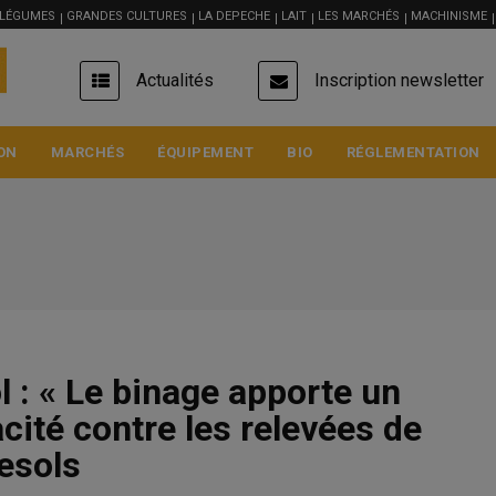
 LÉGUMES
GRANDES CULTURES
LA DEPECHE
LAIT
LES MARCHÉS
MACHINISME
USER
Actualités
Inscription newsletter
ACCOUNT
MENU
ON
MARCHÉS
ÉQUIPEMENT
BIO
RÉGLEMENTATION
 : « Le binage apporte un
Blé meunier
cité contre les relevées de
219.75 €/t
nesols
Euronext, 06 Aug 2026