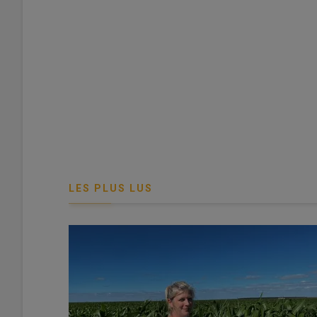
Clément Moruchon, producteur à Aubigné (Deux-Sèvres),
feuilles du tournesol avec les protège-plants pour éviter 
grass sont à 2-3 feuilles et s’arrachent assez facilement,
© C. Moruchon
LES PLUS LUS
« Dans la rotation culturale, je cultive le
tournesol
derriè
céréales et aussi sur tournesol, avec des plantes qui rés
de Wing (= Dakota-P) en prélevée, il y a de nouvelles le
combine traitements herbicides et
binage
. En traiteme
2025 au mélange Dakota 2,5 l/ha + Racer 2l/ha. Le produi
600. Le coût de ces produits en mélange est de 95 €/ha.