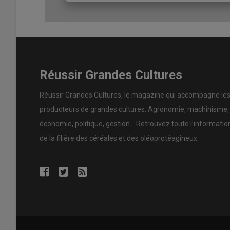
98 ha dont 27 en tournesol, 26 en blé tendre, 22 en colza
printemps selon les années). Non irrigué.
(1) Selon les tarifs Entraid, le coût d’un passage de bi
main-d’œuvre)
Réussir Grandes Cultures
Réussir Grandes Cultures
, le magazine qui accompagne le
producteurs de
grandes cultures
.
Agronomie
,
machinisme
,
économie
,
politique
,
gestion
… Retrouvez toute l’informatio
de la filière des
céréales
et des
oléoprotéagineux
.