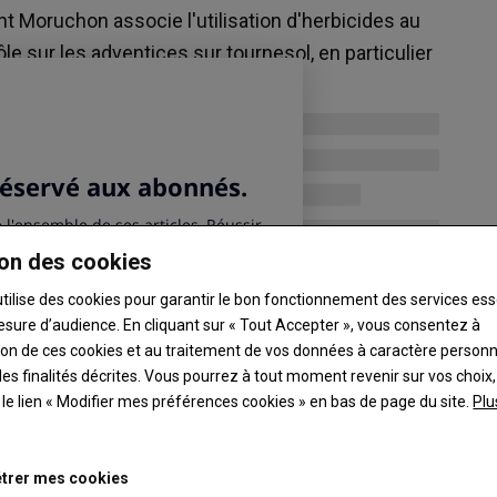
Maïs
 Moruchon associe l'utilisation d'herbicides au
246.5 €/t
 sur les adventices sur tournesol, en particulier
Euronext, 06 Aug 2026
ique numéro 1.
Colza
526.25 €/t
Euronext, 06 Aug 2026
Graines de soja
11.6 $/boiss.
Chicago, 06 Aug 2026
on des cookies
utilise des cookies pour garantir le bon fonctionnement des services ess
esure d’audience. En cliquant sur « Tout Accepter », vous consentez à
ation de ces cookies et au traitement de vos données à caractère person
es finalités décrites. Vous pourrez à tout moment revenir sur vos choix,
t le lien « Modifier mes préférences cookies » en bas de page du site.
Plu
trer mes cookies