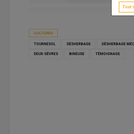
Tout 
Publié le
lun 16/03/2026 - 09:00
- Par
Christian Gloria
CULTURES
TOURNESOL
DÉSHERBAGE
DÉSHERBAGE MÉ
DEUX-SÈVRES
BINEUSE
TÉMOIGNAGE