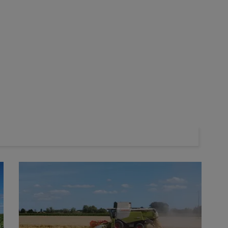
 "Le premier passage de bineuse est réalisé au stade 3
de recouvrir de terre les pieds de la culture. À ce stade, les ray-
 mais l’efficacité n’est pas de 100 %."
re une céréale. Je suis confronté à du
ray-grass
sur mes
istent à certains
herbicides
. Même avec un traitement à base
vées de ray-grass derrière. Ma stratégie de
désherbage
nt de
prélevée
au lendemain du semis, je recourais jusqu’en
t Racer va être interdit. Je vais le remplacer par Challenge