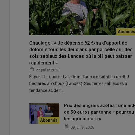
Le point sur
|
Désherbage : quelles sont les alt
J’utilise ensuite la
bineuse
, un équipement 7 rangs sans
(1)
premier passage
est réalisé au stade 3 feuilles du
to
terre les pieds de la culture. À ce stade, les
ray-grass
so
Chaulage : « Je dépense 62 €/ha d'apport de
dolomie tous les deux ans par parcelle sur des
l’efficacité n’est pas de 100 %. Ce
binage
est réalisé à v
sols sableux des Landes où le pH peut baisser
l’engrais 18-46 que j’ai épandu quelques jours avant. Un
rapidement »
J’enlève les protège-plants et je règle la bineuse un peu
remuée pour butter les pieds de tournesol et recouvrir le
22 juillet 2026
Éloïse Thirouin est à la tête d'une exploitation de 400
chaque année, je parviens toujours à passer la bineuse :
hectares à Ychoux (Landes). Ses terres sableuses à
ressuient rapidement. Mais parfois, après le passage, le
tendance acide l'…
sur les
adventices
. J’utilise aussi l’outil sur mes colz
Prix des engrais azotés : une aid
Le point sur
|
Désherbage sur tournesol : com
de 50 euros par tonne « pour tou
les agriculteurs »
09 juillet 2026
Sur certaines parcelles, la forte présence d’
ambroisie
m