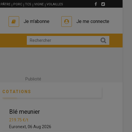
PÂTRE
PORC
TCS
VIGNE
VOLAILLES
Je m'abonne
Je me connecte
Publicité
COTATIONS
Blé meunier
Blé meunie
219.75 €/t
219.75 €/t
Euronext, 06 Aug 2026
Euronext, 06 A