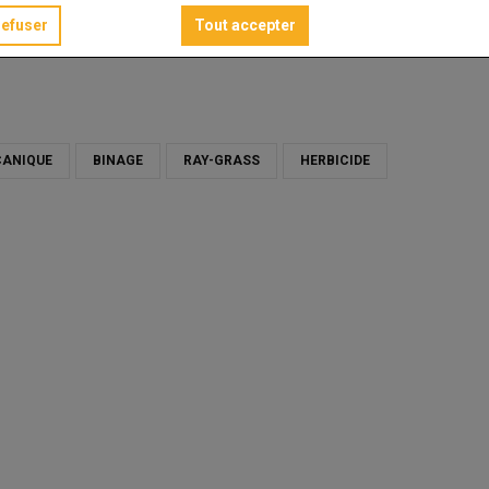
refuser
Tout accepter
CANIQUE
BINAGE
RAY-GRASS
HERBICIDE