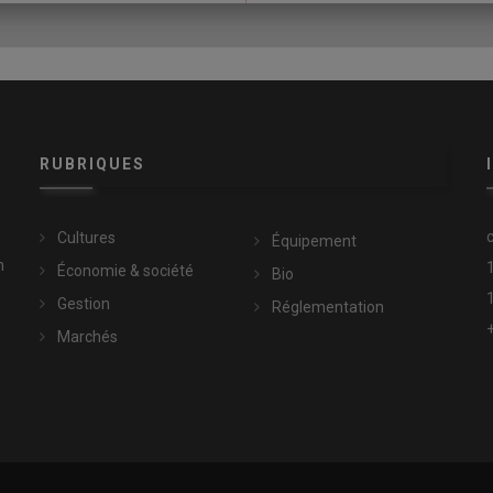
, 17 en luzerne porte-graine, 6 en orge d’hiver (maïs et orge de
neuse est évalué à 40 €/ha (amortissement bineuse et tracteur,
RUBRIQUES
s
Cultures
Équipement
n
Économie & société
Bio
Gestion
Réglementation
Marchés