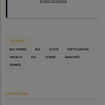
Publié le
sam 07/02/2026 - 09:00
- Par
Marie-Christine Bidault
CULTURES
BLÉ TENDRE
BLÉ
AZOTE
FERTILISATION
ARVALIS
SOL
CLIMAT
ANALYSES
FRANCE
COTATIONS