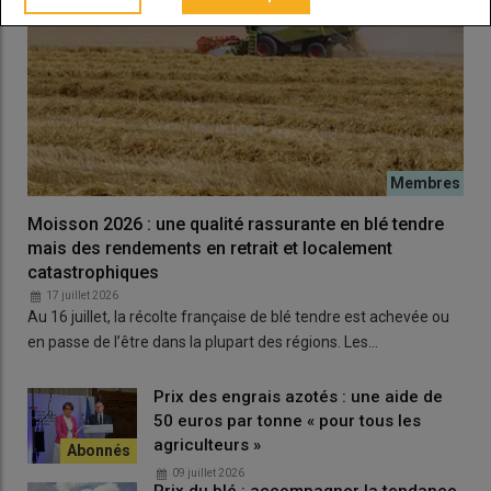
tallage est possible. Lorsque l’apport est justifié (sols
superficiels, précédent fortement consommateur d’azote,
hiver humide), Arvalis conseille de limiter la dose à environ
40 kg N/ha et de la positionner en fonction du stade de la
culture, idéalement autour du tallage avancé à début épi 1 cm.
Lire aussi |
Cinq conseils pour bien réaliser ses
reliquats azotés sortis hiver
Moisson 2026 : une qualité rassurante en blé tendre
mais des rendements en retrait et localement
catastrophiques
Grégory Véricel, ingénieur en fertilisation chez Arvalis, précise
17 juillet 2026
qu’il faut tenir compte de la
localisation de l’azote
entre les
Au 16 juillet, la récolte française de blé tendre est achevée ou
horizons de prélèvement 0-30 cm et 30-60 cm pour bien
en passe de l’être dans la plupart des régions. Les…
interpréter les résultats des analyses de reliquats sortie
d’hiver. De fortes pluies, comme il a pu en avoir dans certaines
Prix des engrais azotés : une aide de
régions de l’Ouest, peuvent entraîner l’azote dans l’horizon plus
50 euros par tonne « pour tous les
profond, le rendant moins accessible aux cultures. C’est un
agriculteurs »
élément à prendre en compte dans le calcul des quantités à
09 juillet 2026
apporter.