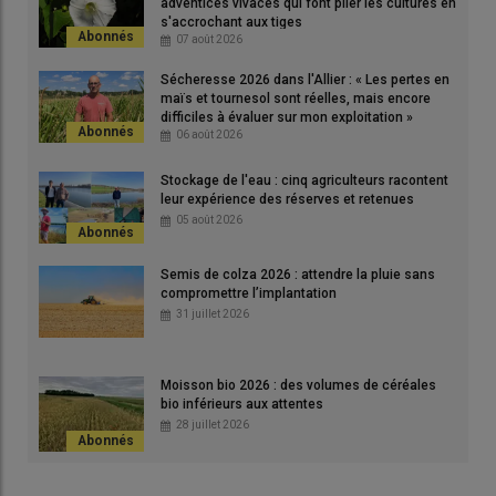
adventices vivaces qui font plier les cultures en
Des besoins parfois couverts jusqu’à début
s'accrochant aux tiges
montaison
07 août 2026
Sécheresse 2026 dans l'Allier : « Les pertes en
Dans une large moitié nord et ouest de la France, l’automne a
maïs et tournesol sont réelles, mais encore
été relativement doux et peu lessivant du fait de pluies
difficiles à évaluer sur mon exploitation »
modérées. En
Normandie
,
Pays de la Loire
,
Bourgogne –
06 août 2026
Franche-Comté
et dans certaines parcelles du
Poitou-
Stockage de l'eau : cinq agriculteurs racontent
Charentes
, les blés sont bien implantés et ont déjà une
leur expérience des réserves et retenues
biomasse significative, preuve qu’ils ont déjà absorbé de
05 août 2026
l’azote. Les
besoins en azote
de la culture restent limités en
sortie d’hiver. Dans ces contextes, les équipes régionales
Semis de colza 2026 : attendre la pluie sans
d’Arvalis indiquent que la minéralisation du sol et les
reliquats
compromettre l’implantation
azotés
suffisent généralement à couvrir les besoins jusqu’au
31 juillet 2026
début de la montaison.
Moisson bio 2026 : des volumes de céréales
bio inférieurs aux attentes
Lire aussi |
Fertilisation azotée sur blé : économiser
28 juillet 2026
les apports d’engrais permet-il de gagner en
rentabilité ?