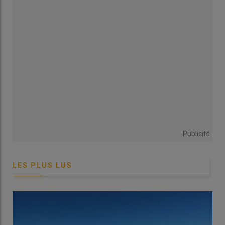
Intervenir trop tôt risque de réduire l’efficacité de l’azote,
d’augmenter le risque de lixiviation et d’affaiblir la plante face à
la verse. Le conseil pratique est donc de planifier le
premier
apport
autour du stade début montaison, en attendant un
ressuyage
suffisant du sol et en le positionnant idéalement
avant un épisode pluvieux pour favoriser l’assimilation.
Dans ces régions, des apports plus précoces restent toutefois
justifiés dans certaines situations particulières, notamment en
cas de fortes pluies, de semis tardifs en sols hydromorphes, de
précédents maïs grain, ou sur sols superficiels et argilo-
Publicité
calcaires.
LES PLUS LUS
Des analyses de reliquats sortis d’hiver
incontournables dans certaines situations
Dans d’autres régions, comme le
Centre
, l’
Île-de-France
, le
Limousin
, la
Nouvelle-Aquitaine
et l’
Occitanie
, où les blés
sont souvent implantés plus précocement, l’automne a été