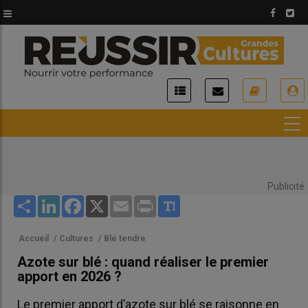
Aller
au
contenu
principal
USER
ACCOUNT
MENU
Publicité
Share
LinkedIn
Facebook
X
Email
Print
Accueil
/
Cultures
/
Blé tendre
Azote sur blé : quand réaliser le premier
apport en 2026 ?
Le premier apport d’azote sur blé se raisonne en