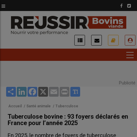
Aller
au
contenu
principal
USER
ACCOUNT
MENU
Publicité
Share
LinkedIn
Facebook
X
Email
Print
Accueil
/
Santé animale
/
Tuberculose
Tuberculose bovine : 93 foyers déclarés en
France pour l’année 2025
En 2025, le nombre de foyers de tuberculose