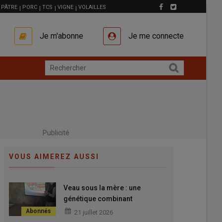
PÂTRE
PORC
TCS
VIGNE
VOLAILLES
Je m'abonne
Je me connecte
Publicité
VOUS AIMEREZ AUSSI
Veau sous la mère : une
génétique combinant
conformation bouchère
21 juillet 2026
précoce, croissance et