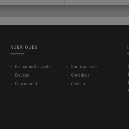
on génomique à de nouveaux caractères
ce d’une race bovine menacée
RUBRIQUES
Économie & société
Santé animale
Élevage
Génétique
Équipement
Gestion