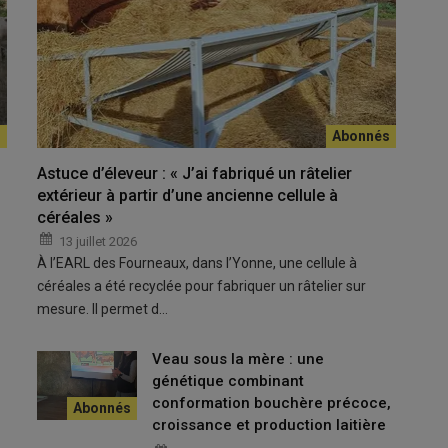
un des volets permet de développer le contrôle de
Astuce d’éleveur : « J’ai fabriqué un râtelier
extérieur à partir d’une ancienne cellule à
céréales »
cées dans le
projet Dirape
, piloté par Idele avec un financement
13 juillet 2026
 Il vise à rassembler notamment des données zootechniques et
À l’EARL des Fourneaux, dans l’Yonne, une cellule à
le de performances en VA0 ou VA4 est comprise dans le projet
céréales a été recyclée pour fabriquer un râtelier sur
Le pointage des adultes par l’
OS Races bovines locales à petits
mesure. Il permet d…
pulation de mères à taureaux »
, présente Louise Joly de l’Institut
our que les éleveurs collectent les tours de poitrine et
poids
Veau sous la mère : une
uations de correspondance entre poids de naissance et tour de
génétique combinant
projet finance également le
génotypage
d’un maximum de
conformation bouchère précoce,
typage des taureaux d’IA est renouvelé avec la puce ADN
croissance et production laitière