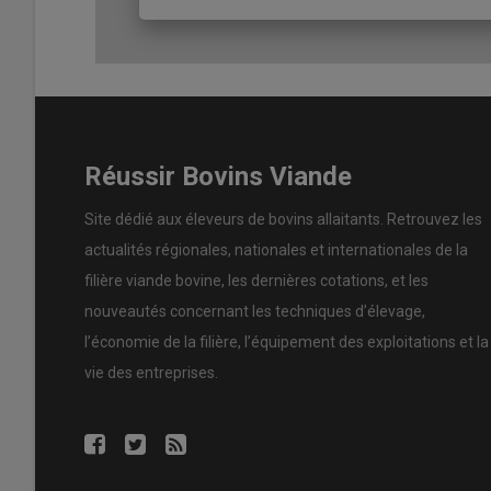
Lire aussi :
Bovins viande : élargir la sélecti
Lire aussi :
La vache lourdaise : la renaissan
Réussir Bovins Viande
Site dédié aux éleveurs de bovins allaitants. Retrouvez les
actualités régionales, nationales et internationales de la
filière viande bovine, les dernières cotations, et les
nouveautés concernant les techniques d’élevage,
l’économie de la filière, l’équipement des exploitations et la
vie des entreprises.