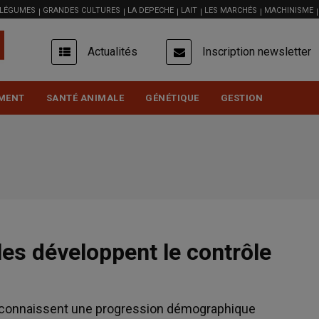
 LÉGUMES
GRANDES CULTURES
LA DEPECHE
LAIT
LES MARCHÉS
MACHINISME
USER
Actualités
Inscription newsletter
ACCOUNT
MENU
MENT
SANTÉ ANIMALE
GÉNÉTIQUE
GESTION
les développent le contrôle
fs connaissent une progression démographique