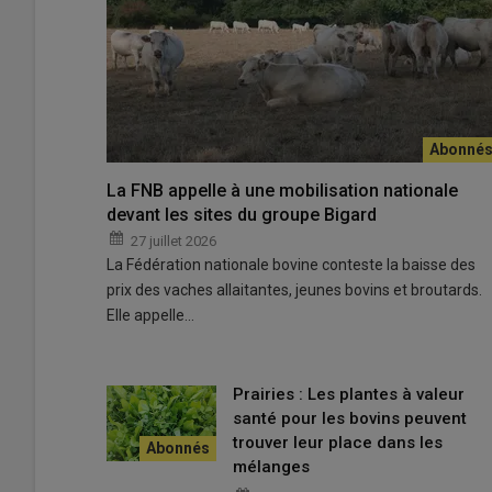
La race Maraîchine participe au programme Dirape dont 
performances.
La FNB appelle à une mobilisation nationale
© J.Gelot
devant les sites du groupe Bigard
27 juillet 2026
Neuf
races bovines locales à petits effectifs
sont lan
La Fédération nationale bovine conteste la baisse des
Carnot France Futur Élevage,
qui se terminera fin 2027.
prix des vaches allaitantes, jeunes bovins et broutards.
génomiques.
« Une prise en charge financière du contrô
Elle appelle…
afin d’avoir des références plus robustes pour les races. 
effectifs
est compris dans ce projet pour actualiser la po
de l’élevage. Des pesons ont été fournis à chaque race p
Prairies : Les plantes à valeur
de naissance
des veaux. L’objectif est de créer les éq
santé pour les bovins peuvent
poitrine pour pouvoir suivre les facilités de vêlage. Le 
trouver leur place dans les
mâles reproducteurs et des femelles d’intérêt. Le géno
mélanges
d’aujourd’hui.