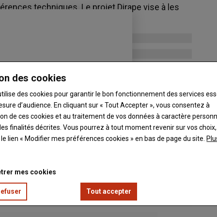
rences techniques. Le projet Dirape vise à les
que, et aussi un volet économique.
on des cookies
utilise des cookies pour garantir le bon fonctionnement des services ess
esure d’audience. En cliquant sur « Tout Accepter », vous consentez à
ation de ces cookies et au traitement de vos données à caractère person
es finalités décrites. Vous pourrez à tout moment revenir sur vos choix,
t le lien « Modifier mes préférences cookies » en bas de page du site.
Plu
trer mes cookies
refuser
Tout accepter