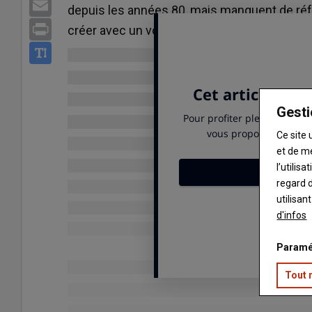
Email
depuis les années 80, mais manquent de réfé
Print
créer avec un volet zootechnique et génomi
Gesti
Ce site 
et de m
l’utilis
regard d
utilisan
d'infos
Paramé
Tout 