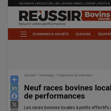
MENU
Aller
REUSSIR.FR
APICULTURE
BIO
BOVINS VIANDE
CHÈVRE
FRUITS &
FILIÈRE
au
contenu
principal
ÉCONOMIE & SOCIÉTÉ
ÉLEVAGE
ÉQUIPE
Accueil
/
Génétique
/
Organisme de sélection
Share
Neuf races bovines loca
LinkedIn
de performances
Facebook
X
Les races bovines locales à petits effecti