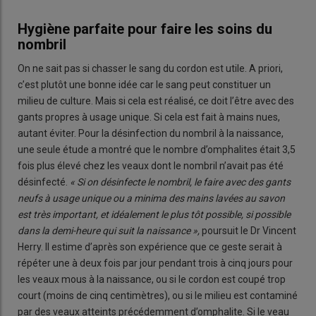
Hygiène parfaite pour faire les soins du
nombril
On ne sait pas si chasser le sang du cordon est utile. A priori,
c’est plutôt une bonne idée car le sang peut constituer un
milieu de culture. Mais si cela est réalisé, ce doit l’être avec des
gants propres à usage unique. Si cela est fait à mains nues,
autant éviter. Pour la désinfection du nombril à la naissance,
une seule étude a montré que le nombre d’omphalites était 3,5
fois plus élevé chez les veaux dont le nombril n’avait pas été
désinfecté.
« Si on désinfecte le nombril, le faire avec des gants
neufs à usage unique ou a minima des mains lavées au savon
est très important, et idéalement le plus tôt possible, si possible
dans la demi-heure qui suit la naissance »,
poursuit le Dr Vincent
Herry. Il estime d’après son expérience que ce geste serait à
répéter une à deux fois par jour pendant trois à cinq jours pour
les veaux mous à la naissance, ou si le cordon est coupé trop
court (moins de cinq centimètres), ou si le milieu est contaminé
par des veaux atteints précédemment d’omphalite. Si le veau