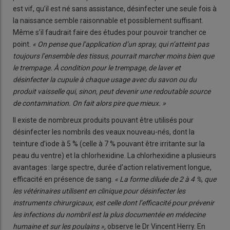
est vif, qu’il est né sans assistance, désinfecter une seule fois à
la naissance semble raisonnable et possiblement suffisant.
Même s’il faudrait faire des études pour pouvoir trancher ce
point.
« On pense que l’application d’un spray, qui n’atteint pas
toujours l’ensemble des tissus, pourrait marcher moins bien que
le trempage. À condition pour le trempage, de laver et
désinfecter la cupule à chaque usage avec du savon ou du
produit vaisselle qui, sinon, peut devenir une redoutable source
de contamination. On fait alors pire que mieux. »
Il existe de nombreux produits pouvant être utilisés pour
désinfecter les nombrils des veaux nouveau-nés, dont la
teinture d’iode à 5 % (celle à 7 % pouvant être irritante sur la
peau du ventre) et la chlorhexidine. La chlorhexidine a plusieurs
avantages : large spectre, durée d’action relativement longue,
efficacité en présence de sang.
« La forme diluée de 2 à 4 %, que
les vétérinaires utilisent en clinique pour désinfecter les
instruments chirurgicaux, est celle dont l’efficacité pour prévenir
les infections du nombril est la plus documentée en médecine
humaine et sur les poulains »,
observe le Dr Vincent Herry. En