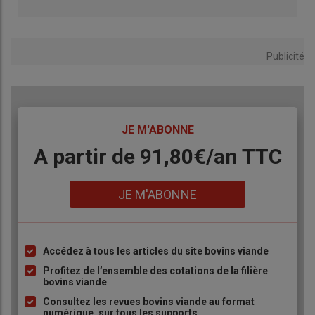
Publicité
TITRE
JE M'ABONNE
Body
A partir de 91,80€/an​ TTC
Lien
JE M'ABONNE
Accédez à tous les articles du site bovins viande
Liste
à
Profitez de l’ensemble des cotations de la filière
bovins viande
puce
Consultez les revues bovins viande au format
numérique, sur tous les supports