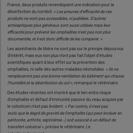
France, deux produits revendiquent une indication pour la
désinfection du nombril.
« Les preuves d’efficacité de ces
produits ne sont pas accessibles, ni publiées. D’autres
antiseptiques plus généraux sont aussi utilisés mais leur
efficacité pour prévenir les omphalites n’est pas non plus
documentée, et il est donc difficile de les comparer. »
Les asséchants de litière ne sont pas sur le principe dépourvus
d’intérêt, mais eux non plus n’ont pas fait l’objet d’études
scientifiques quant à leur effet sur la prévention des
omphalites, ni celle des autres maladies néonatales.
« Ils ne
remplaceront pas une bonne ventilation du bâtiment qui chasse
l’humidité et la désinfection du sol »
, remarque le vétérinaire.
Des études récentes ont montré que le lien entre risque
d’omphalite et défaut d’immunité passive du veau acquise par
le colostrum n’est pas évident.
« Par contre, il n’est pas
exclu que le degré de gravité de l’omphalite (qui peut évoluer en
péritonite, arthrite, septicémie…) soit associé à un défaut de
transfert colostral »,
précise le vétérinaire. Le