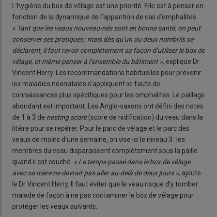
L’hygiène du box de vêlage est une priorité. Elle est à penser en
fonction de la dynamique de l’apparition de cas d’omphalites.
« Tant que les veaux nouveau-nés sont en bonne santé, on peut
conserver ses pratiques ; mais dès qu’un ou deux nombrils se
déclarent, il faut revoir complètement sa façon d’utiliser le box de
vêlage, et même penser à l’ensemble du bâtiment »,
explique Dr
Vincent Herry. Les recommandations habituelles pour prévenir
les maladies néonatales s’appliquent ici faute de
connaissances plus spécifiques pour les omphalites. Le paillage
abondant est important. Les Anglo-saxons ont défini des notes
de 1 à 3 de
nesting score
(score de nidification) du veau dans la
litière pour se repérer. Pour le parc de vêlage et le parc des
veaux de moins d’une semaine, on vise ici le niveau 3 : les
membres du veau disparaissent complètement sous la paille
quand il est couché.
« Le temps passé dans le box de vêlage
avec sa mère ne devrait pas aller au-delà de deux jours »,
ajoute
le Dr Vincent Herry. Il faut éviter que le veau risque d’y tomber
malade de façon à ne pas contaminer le box de vêlage pour
protéger les veaux suivants.