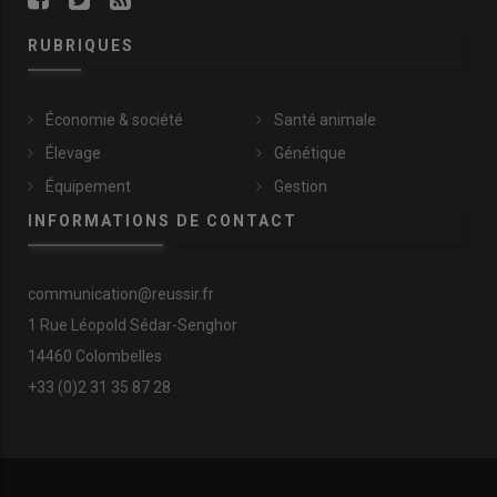
RUBRIQUES
Une plateforme web dédiée au
travail
Économie & société
Santé animale
Élevage
Génétique
Équipement
Gestion
INFORMATIONS DE CONTACT
communication@reussir.fr
1 Rue Léopold Sédar-Senghor
14460 Colombelles
+33 (0)2 31 35 87 28
Gratuite et accessible sur tous les supports,