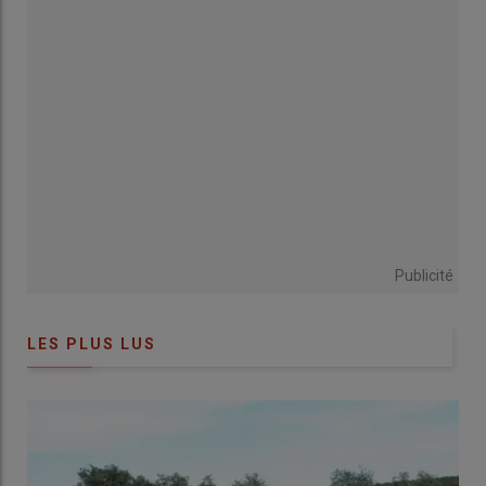
production. Le travail reste un facteur de production difficile à
documenter car c’est une notion multifacette dont l’analyse
requiert l’articulation de plusieurs approches disciplinaires et ne
peut se contenter d’une étude externe. Les ressentis
personnels et les choix individuels doivent être compris et
respectés.
Un sujet intime et tabou
« Le travail reste un sujet intime tabou. Il demeure une valeur
forte en agriculture et renvoie à la relation personnelle que
Publicité
l’agriculteur entretient avec celui-ci. Pour certains ce n’est pas un
problème de repousser à la main car cela permet d’observer les
animaux. C’est une question de ressenti. Il n’est très
LES PLUS LUS
certainement pas possible de supprimer les grosses périodes de
travail mais il est tout à fait envisageable de les alléger
(délégation, entraide, entreprise, Cuma…). Pour cela, il faut
changer l’importance des choses, se poser les bonnes questions.
On mesure l’efficacité économique ou technique. Il est plus
difficile de le faire avec le travail. Les périodes de reproduction