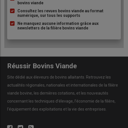
aide les agriculteurs à leur faire prendre conscience du temps de
bovins viande
puce
travail. Le but est de réfléchir ensemble à des solutions
Consultez les revues bovins viande au format
d’amélioration »
, observe Alexandra Pizzetta de la chambre
numérique, sur tous les supports
d’agriculture du Tarn.
Ne manquez aucune information grâce aux
newsletters de la filière bovins viande
Le temps de travail interroge tous les acteurs car il est
important de faire en sorte de proposer un métier qui fasse
envie aux jeunes générations. C’est crucial pour l’attractivité de
la filière.
Réussir Bovins Viande
Site dédié aux éleveurs de bovins allaitants. Retrouvez les
Le saviez-vous !
actualités régionales, nationales et internationales de la filière
Les agriculteurs sont les champions des travailleurs,
viande bovine, les dernières cotations, et les nouveautés
toutes catégories, selon l’Insee dans son portrait des
concernant les techniques d’élevage, l’économie de la filière,
professions, d’après des données d’enquête de 2019. Ils
l’équipement des exploitations et la vie des entreprises.
travaillent en moyenne 55 heures par semaine, contre
37 heures pour la moyenne des personnes actives.