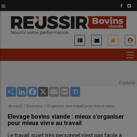
Aller
au
contenu
principal
USER
ACCOUNT
MENU
Publicité
Share
LinkedIn
Facebook
X
Email
Print
Accueil
/
Dossiers
/
Organiser son travail pour mieux vivre
Elevage bovins viande : mieux s'organiser
pour mieux vivre au travail
Le travail, sujet très personnel n’est pas facile à