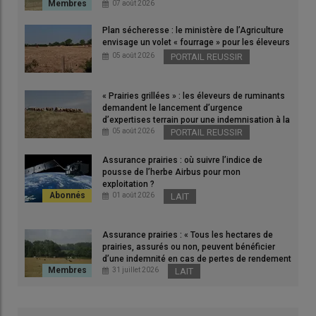
fréquentes »
07 août 2026
Alors que la
productivité
du travail en élevages agricoles a fait
d’énormes progrès, la charge de travail n’a cessé de croître ces
Plan sécheresse : le ministère de l’Agriculture
envisage un volet « fourrage » pour les éleveurs
dernières décennies. Pourtant, les nouvelles générations
05 août 2026
PORTAIL REUSSIR
d’éleveurs et les non-issus du milieu agricole sont
particulièrement sensibles à l’équilibre entre vie
professionnelle et vie privée. Le
travail
est ainsi un facteur
« Prairies grillées » : les éleveurs de ruminants
demandent le lancement d’urgence
essentiel de la
compétitivité
et de l’
attractivité
du métier.
d’expertises terrain pour une indemnisation à la
L’
organisation
est un levier pour atteindre cet équilibre et
hauteur des dégâts
05 août 2026
PORTAIL REUSSIR
améliorer la qualité de vie des éleveurs.
Assurance prairies : où suivre l’indice de
pousse de l’herbe Airbus pour mon
exploitation ?
Lire aussi
:
Préparer l’arrivée d’un nouveau salarié
01 août 2026
LAIT
sur son exploitation
Assurance prairies : « Tous les hectares de
prairies, assurés ou non, peuvent bénéficier
Optimiser son temps de travail, investir pour produire
d’une indemnité en cas de pertes de rendement
de plus de 30 % »
31 juillet 2026
LAIT
autrement, se diversifier, s’agrandir… entraînent des
modifications dans son organisation. Ces dernières doivent
être réfléchies, au même titre que les autres facteurs de