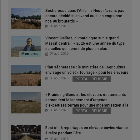
Sécheresse dans l’Allier : « Nous n’avons pas
Susana Ciscares : « Avec les PSE, je n’ai pas d’enregistrement
encore décidé si on vend ou si on engraisse
supplémentaire à faire par rapport à ma conduite
nos 80 broutards »
09 août 2026
d’exploitation. »
© G. Gapihan
Vincent Cailliez, climatologue sur le grand
Massif central : « 2026 est une année du type
de celles qui seront de plus en plus
Susana Ciscarès, éleveuse de
limousines
dans le Périgord vert
fréquentes »
07 août 2026
en
Dordogne
, ne demande plus les
mesures
agroenvironnementales
(MAE) de la PAC depuis 2019. Elle
Plan sécheresse : le ministère de l’Agriculture
envisage un volet « fourrage » pour les éleveurs
privilégie les
paiements pour services environnementaux
05 août 2026
PORTAIL REUSSIR
(PSE) depuis leur mise en place en 2018 dans le bassin-versant
de la Dronne.
« Prairies grillées » : les éleveurs de ruminants
Il n’est pas possible de cumuler les deux dispositifs, et
demandent le lancement d’urgence
l’éleveuse y trouve un avantage financier et moins de
d’expertises terrain pour une indemnisation à la
hauteur des dégâts
05 août 2026
PORTAIL REUSSIR
contraintes administratives :
« Pour les MAE, il fallait que
j’engage mon exploitation avec des parcelles cibles et donc
j’avais beaucoup d’enregistrements à faire. Là, je n’ai pas
Best of : 6 reportages en élevage bovins viande
à relire pendant l’été
d’enregistrement supplémentaire par rapport à ma conduite
02 août 2026