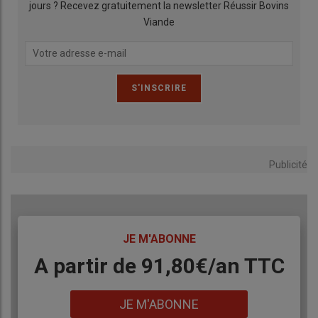
jours ? Recevez gratuitement la newsletter Réussir Bovins
PSE
Viande
La rémunération d’un paiement pour services
environnementaux est calculée suite à un audit (réalisé
par des personnes habilitées à la chambre d’agriculture
par exemple, à la charge de l’exploitant) et un système
de points, que nous détaille Sylvie Jego, de l’Agence de
l’eau Adour-Garonne :
« Chaque exploitation est notée sur
30 points. Il faut 16 points pour prétendre à une
rémunération. Chaque point donne droit à 5 euros, que
Publicité
l’on multiplie par le nombre d’hectares plafonné à 60
hectares. Si j’ai 30 points et 60 hectares, ça fait
9 000 euros par an. »
TITRE
JE M'ABONNE
Body
A partir de 91,80€/an​ TTC
Fiche élevage
Lien
109 ha
dont 103 de prairies naturelles
JE M'ABONNE