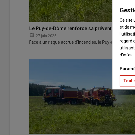
Gesti
Ce site 
et de m
Le Puy-de-Dôme renforce sa prévention contre 
l’utilis
27 juin 2025
regard d
Face à un risque accrue d'incendies, le Puy-de-Dôme la
utilisan
d'infos
Paramé
Tout 