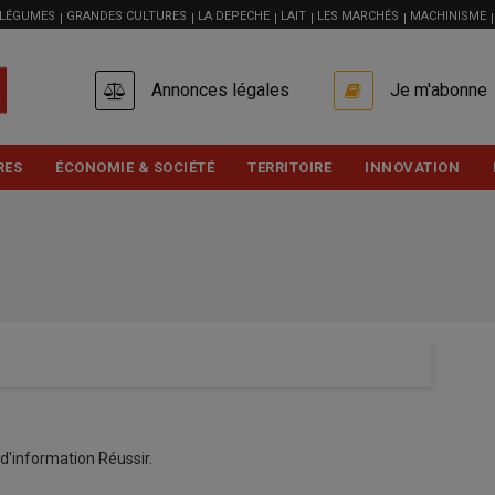
 LÉGUMES
GRANDES CULTURES
LA DEPECHE
LAIT
LES MARCHÉS
MACHINISME
USER
Annonces légales
Je m'abonne
ACCOUNT
MENU
RES
ÉCONOMIE & SOCIÉTÉ
TERRITOIRE
INNOVATION
d'information Réussir.