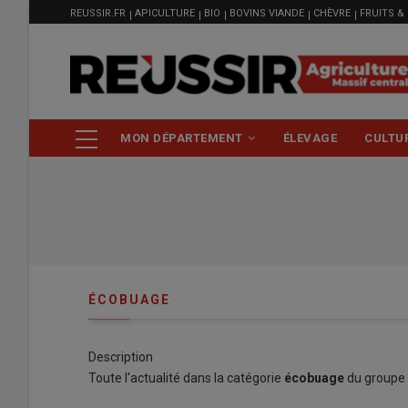
MENU
Aller
REUSSIR.FR
APICULTURE
BIO
BOVINS VIANDE
CHÈVRE
FRUITS &
FILIÈRE
au
contenu
principal
NAVIGATION
MON DÉPARTEMENT
ÉLEVAGE
CULTU
PRINCIPALE
ÉCOBUAGE
Description
Toute l'actualité dans la catégorie
écobuage
du groupe 