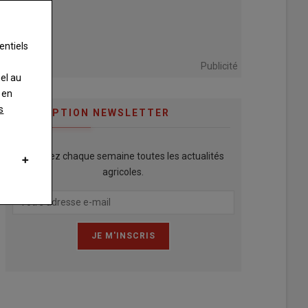
entiels
Publicité
nel au
 en
s
INSCRIPTION NEWSLETTER
Recevez chaque semaine toutes les actualités
agricoles.