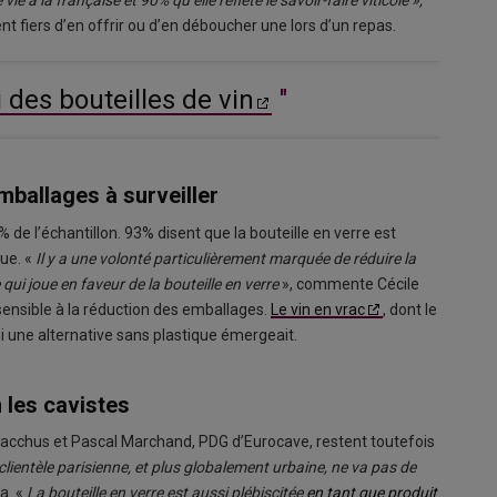
e à la française et 90% qu’elle reflète le savoir-faire viticole »,
nt fiers d’en offrir ou d’en déboucher une lors d’un repas.
 des bouteilles de vin
"
mballages à surveiller
de l’échantillon. 93% disent que la bouteille en verre est
que. «
Il y a une volonté particulièrement marquée de réduire la
i joue en faveur de la bouteille en verre
», commente Cécile
 sensible à la réduction des emballages.
Le vin en vrac
, dont le
si une alternative sans plastique émergeait.
n les cavistes
Bacchus et Pascal Marchand, PDG d’Eurocave, restent toutefois
clientèle parisienne, et plus globalement urbaine, ne va pas de
a. «
La bouteille en verre est aussi plébiscitée
en tant que produit