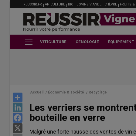
MENU
Aller
REUSSIR.FR
APICULTURE
BIO
BOVINS VIANDE
CHÈVRE
FRUITS &
FILIÈRE
au
contenu
principal
VITICULTURE
OENOLOGIE
ÉQUIPEMENT
Accueil
/
Économie & société
/
Recyclage
Share
Les verriers se montrent 
LinkedIn
bouteille en verre
Facebook
X
Malgré une forte hausse des ventes de vin en 