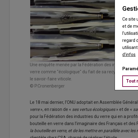
Gesti
Ce site 
et de m
l’utilis
regard d
utilisan
d'infos
Une enquête menée par la Fédération des industries du 
Paramé
verre comme "écologique" du fait de sa recyclabilité. Ils 
le savoir-faire viticole.
Tout 
© P.Cronenberger
Le 18 mai dernier, l’ONU adoptait en Assemblée Généra
verre
», en raison de «
ses vertus écologiques
» et de «
sa
pour la Fédération des industries du verre qui en a profi
bouteille en verre dans l’imaginaire des Français et des 
la bouteille en verre, et de les mettre en parallèle avec le
clientèle chez CSA, chargé de réaliser l’étude.