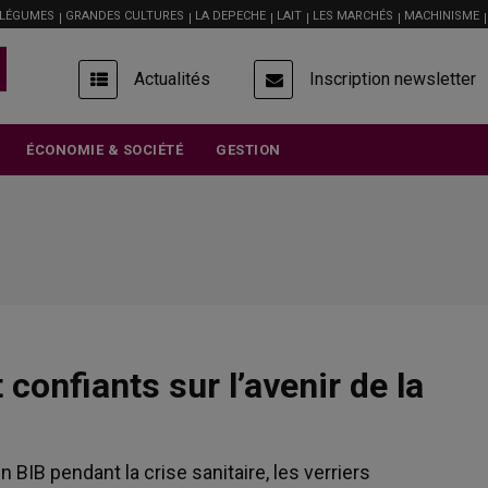
 LÉGUMES
GRANDES CULTURES
LA DEPECHE
LAIT
LES MARCHÉS
MACHINISME
USER
Actualités
Inscription newsletter
ACCOUNT
MENU
ÉCONOMIE & SOCIÉTÉ
GESTION
confiants sur l’avenir de la
BIB pendant la crise sanitaire, les verriers