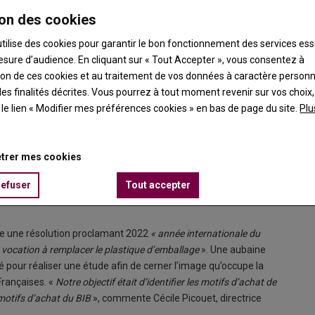
on des cookies
utilise des cookies pour garantir le bon fonctionnement des services ess
esure d’audience. En cliquant sur « Tout Accepter », vous consentez à
ation de ces cookies et au traitement de vos données à caractère person
es finalités décrites. Vous pourrez à tout moment revenir sur vos choix,
t le lien « Modifier mes préférences cookies » en bas de page du site.
Plu
verre révèle que les consommateurs percoivent la bouteille en
trer mes cookies
estiment aussi qu'elle préserve l'authenticité du goût et reflète
refuser
Tout accepter
le une résolution proclamant 2022
« année internationale du
 vocation à remplacer le plastique d’emballage
». Une aubaine
té pour réaliser une étude afin de cerner l’image qu’occupe la
Françaises. «
Notre objectif était d’identifier les motifs d’achat de
s motifs d’achat du BIB
», commente Cécile Picouet, directrice