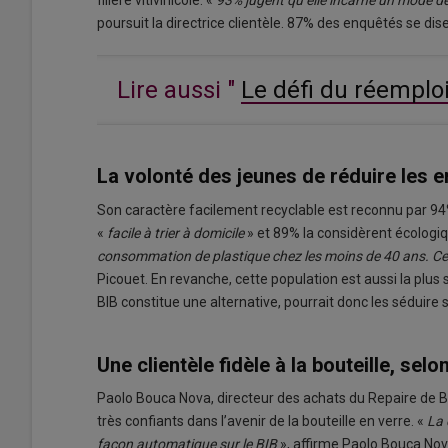
filière vitivinicole. «
93% jugent qu’elle incarne un mode de vi
poursuit la directrice clientèle. 87% des enquêtés se dise
Lire aussi "
Le défi du réemploi
La volonté des jeunes de réduire les e
Son caractère facilement recyclable est reconnu par 94% 
«
facile à trier à domicile
» et 89% la considèrent écologi
consommation de plastique chez les moins de 40 ans. Ce qu
Picouet. En revanche, cette population est aussi la plus
BIB constitue une alternative, pourrait donc les séduire 
Une clientèle fidèle à la bouteille, selo
Paolo Bouca Nova, directeur des achats du Repaire de 
très confiants dans l’avenir de la bouteille en verre. «
La 
façon automatique sur le BIB
», affirme Paolo Bouca Nov