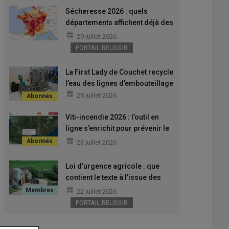
Sécheresse 2026 : quels
départements affichent déjà des
restrictions d’eau pour les
29 juillet 2026
activités agricoles ?
PORTAIL REUSSIR
La First Lady de Couchet recycle
l’eau des lignes d’embouteillage
25 juillet 2026
Viti-incendie 2026 : l’outil en
ligne s’enrichit pour prévenir le
risque incendie
23 juillet 2026
Loi d’urgence agricole : que
contient le texte à l'issue des
débats ?
22 juillet 2026
PORTAIL REUSSIR