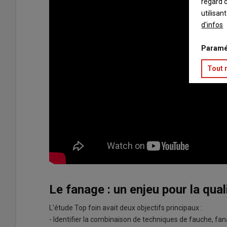
regard d
utilisan
d'infos
Paramé
Tout 
Le fanage : un enjeu pour la qua
L'étude Top foin avait deux objectifs principaux :
- Identifier la combinaison de techniques de fauche, fana