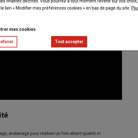
es finalités décrites. Vous pourrez à tout moment revenir sur vos choix,
t le lien « Modifier mes préférences cookies » en bas de page du site.
Plu
trer mes cookies
refuser
Tout accepter
lité
ge, andainage pour réaliser un foin alliant qualité et