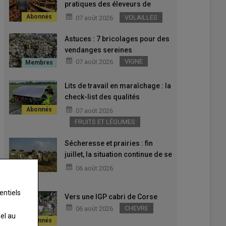
pratiques des éleveurs de
poulettes pour favoriser
VOLAILLES
07 août 2026
l’allongement de la ponte ?
Astuces : 7 bricolages pour des
vendanges sereines
VIGNE
07 août 2026
Lits de travail en maraîchage : la
check-list des qualités
ergonomiques
07 août 2026
FRUITS ET LÉGUMES
Sécheresse et prairies : fin
juillet, la situation continue de se
dégrader sur toute la France
06 août 2026
entiels
Vers une IGP cabri de Corse
CHEVRE
06 août 2026
nel au