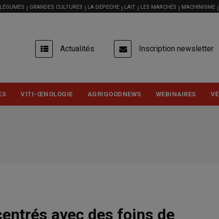
 LÉGUMES
GRANDES CULTURES
LA DEPECHE
LAIT
LES MARCHÉS
MACHINISME
USER
Actualités
Inscription newsletter
ACCOUNT
MENU
ES
VITI-ŒNOLOGIE
AGRIGOODNEWS
WEBINAIRES
VÉ
centrés avec des foins de