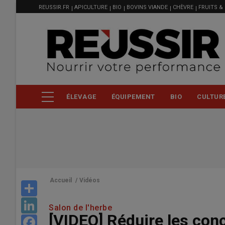
MENU
Aller
REUSSIR.FR
APICULTURE
BIO
BOVINS VIANDE
CHÈVRE
FRUITS &
FILIÈRE
au
contenu
principal
ÉLEVAGE
ÉQUIPEMENT
BIO
CULTUR
Accueil
/
Vidéos
Share
LinkedIn
Salon de l'herbe
[VIDEO] Réduire les con
Facebook