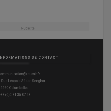
Publicité
INFORMATIONS DE CONTACT
communication@reussir.fr
1 Rue Léopold Sédar-Senghor
14460 Colombelles
+33 (0)2 31 35 87 28