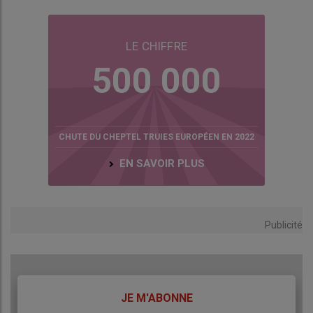
Une conduite individuelle
Les essais débuteront après 6 à 8 mois de prise en main de
l’atelier.
« Il faut prendre le temps de la maîtrise de l’élevage »,
LE CHIFFRE
remarque David Brillouet. « Les éleveurs testeront un aliment A
500 000
contre un aliment B. Avec deux lots de 390 animaux, l’objectif est
d’améliorer nos statistiques. »
Trois salles d’engraissement ont
donc été équipées de Selfifeeder GFI d’Asserva, soit 22 cases
profondes dotées de deux stations pour un effectif de 62
porcs par case. La station Asserva est dotée de deux trémies
CHUTE DU CHEPTEL TRUIES EUROPÉEN EN 2022
avec un maximum de 40 porcs par station. La ration sèche est
EN SAVOIR PLUS
individualisée avec le contrôle du plan d’alimentation et de la
croissance des animaux.
« Cela permet de travailler à l’individu
et d’homogénéiser un lot. Poids, IC et GMQ sont donnés en
temps réel »
, décrit Maxime Le Bouder d’Asserva.
« Et quand le
Publicité
porc atteint le poids cible, il est marqué d’un coup de bombe ce
qui facilite le départ à l’abattoir. »
L’entrée et la mise en lot des 780 porcs sevrés entre 5 et 8 kg
(génétique Danbred) s’effectueront toutes les huit semaines
TITRE
JE M'ABONNE
avec pesées individuelles et allotement en post-sevrage,