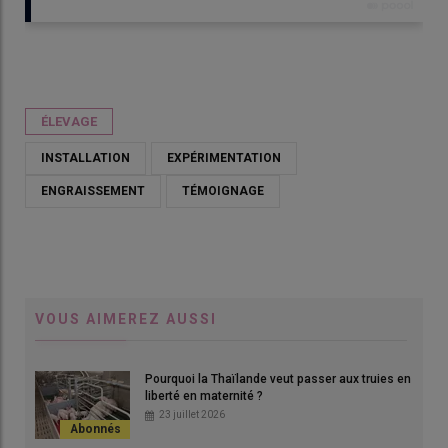
Publié le
dim 10/05/2026 - 08:30
- Par
Emmanuelle Le Corre
ÉLEVAGE
INSTALLATION
EXPÉRIMENTATION
ENGRAISSEMENT
TÉMOIGNAGE
VOUS AIMEREZ AUSSI
Pourquoi la Thaïlande veut passer aux truies en
L'équipe salariée de l'Earl Realap autour des associées Élodie
liberté en maternité ?
et sa maman Claudette : Amélie, Alain, Pascal, et Anaïs
23 juillet 2026
(apprentie).