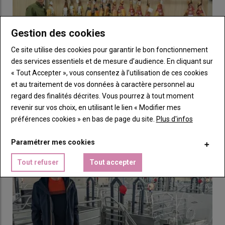
Gestion des cookies
Ce site utilise des cookies pour garantir le bon fonctionnement
L’engraissement, un atelier « pilote »
des services essentiels et de mesure d’audience. En cliquant sur
« Tout Accepter », vous consentez à l’utilisation de ces cookies
Lors de son installation en 2023, Élodie a rejoint sa mère au
et au traitement de vos données à caractère personnel au
sein de l’EARL en reprenant à un tiers un élevage naisseur-
L’industrialisation de l’agroalimentaire porcin
regard des finalités décrites. Vous pourrez à tout moment
engraisseur cunicole de 550 cages-mères et 30 hectares de
espagnol
revenir sur vos choix, en utilisant le lien « Modifier mes
terres à Campénéac. L’EARL Realap comprend un atelier
15 juillet 2026
préférences cookies » en bas de page du site.
Plus d'infos
cunicole naisseur-engraisseur de 2 850 cages-mères, une
Pour comprendre l’incroyable croissance de la filière porcine
station de méthanisation et 65 hectares de terres réparti sur
espagnole, s’intéresser à l’industrialisation de l’…
Paramétrer mes cookies
quatre sites. Sur le site principal à Augan,
« nous avons rénové
deux anciens bâtiments de lapins en quatre salles dont une en
Tout refuser
Tout accepter
post-sevrage et trois en engraissement porc. La coque et la
fosse avec raclage des anciens bâtiments lapins ont été
conservées »
, indique Élodie, en réflexion depuis 2021. Afin
d’assurer l’équilibre financier du projet de création de l’atelier,
évalué à environ un million d’euros d’investissement, l’atelier a