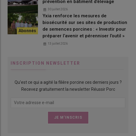
prévention en bâtiment d’élevage
engraissement, complète un réseau de trois élevages pilotes
30 juillet 2026
réalisant des essais pour le groupe, dans le Sud-Ouest
Yxia renforce les mesures de
(naissage), en Mayenne (premier âge) et en Maine-et-Loire
biosécurité sur ses sites de production
(deuxième âge).
de semences porcines : « Investir pour
Une subvention de 10 euros par place d’engraissement à
préparer l’avenir et pérenniser l’outil »
l’installation est versée par Sanders Bretagne. Quant au suivi
13 juillet 2026
technique, sanitaire et commercial, il est assuré par le
groupement Porc Armor Evolution, qui garantit
l’approvisionnement en porcelets issus de la maternité
INSCRIPTION NEWSLETTER
collective de la SCEA Porcs Lanvaux à Saint-Guyomard, dans le
Morbihan.
Qu’est ce qui a agité la filière porcine ces derniers jours ?
Recevez gratuitement la newsletter Réussir Porc
Lire aussi
Installation : "Salariée, je voulais
acheter un élevage de porc, deux ans après,
cela marche bien !"