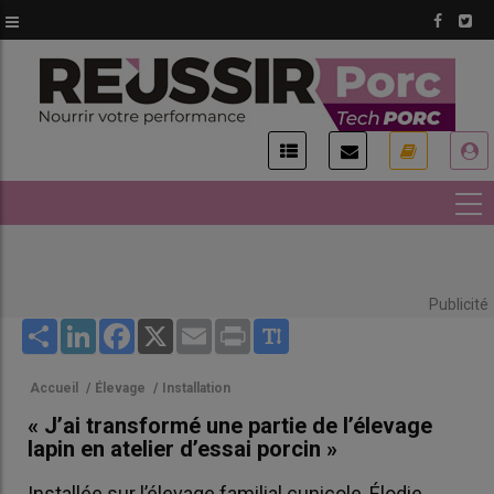
Aller
au
contenu
principal
USER
ACCOUNT
MENU
Publicité
Share
LinkedIn
Facebook
X
Email
Print
Accueil
/
Élevage
/
Installation
« J’ai transformé une partie de l’élevage
lapin en atelier d’essai porcin »
Installée sur l’élevage familial cunicole, Élodie