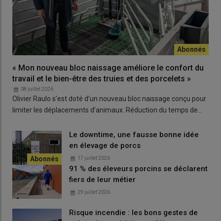
intégré le réseau des fermes essais en contrat avec Sanders et
Mixscience.
« Mon nouveau bloc naissage améliore le confort du
travail et le bien-être des truies et des porcelets »
08 juillet 2026
Olivier Raulo s’est doté d’un nouveau bloc naissage conçu pour
limiter les déplacements d’animaux. Réduction du temps de…
Le downtime, une fausse bonne idée
en élevage de porcs
17 juillet 2026
91 % des éleveurs porcins se déclarent
Le contrat d’une durée de sept ans, consiste en
« une
fiers de leur métier
rémunération pour les essais, prenant en compte des
surcoûts (silos, bascule, Selfifeeder) dont une
partie est financée
29 juillet 2026
ainsi que
le temps de travail des éleveurs »
, précise David
Risque incendie : les bons gestes de
Brillouet de Mixscience. L’EARL Realap, avec son atelier