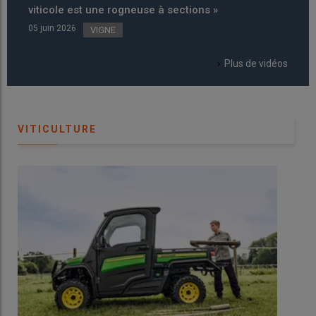
viticole est une rogneuse à sections »
de la
05 juin 2026
04 juin
VIGNE
Plus de vidéos
VITICULTURE