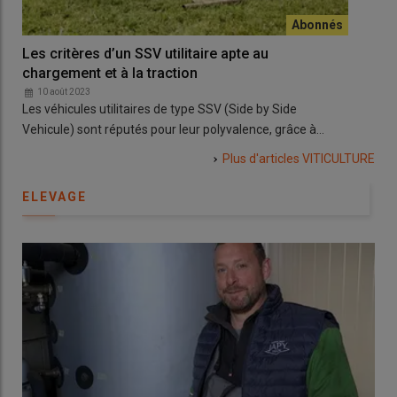
Les critères d’un SSV utilitaire apte au
Lan
chargement et à la traction
4
10 août 2023
2
Les véhicules utilitaires de type SSV (Side by Side
Sur 
Vehicule) sont réputés pour leur polyvalence, grâce à…
tra
Plus d'articles
VITICULTURE
ELEVAGE