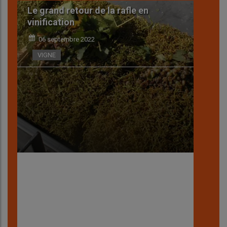
Le grand retour de la rafle en
Dé
vinification
d
06 septembre 2022
VIGNE