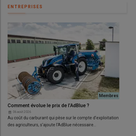
ENTREPRISES
Comment évolue le prix de l’AdBlue ?
Mer
com
06 août 2026
Au coût du carburant qui pèse sur le compte d’exploitation
fab
des agriculteurs, s’ajoute l’AdBlue nécessaire…
0
L’en