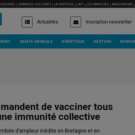
 LÉGUMES
GRANDES CULTURES
LA DEPECHE
LAIT
LES MARCHÉS
MACHINISME
USER
Actualités
Inscription newsletter
ACCOUNT
MENU
MENT
SANTÉ ANIMALE
GÉNÉTIQUE
GESTION
MARCH
mandent de vacciner tous
une immunité collective
lambée d’ampleur inédite en Bretagne et en