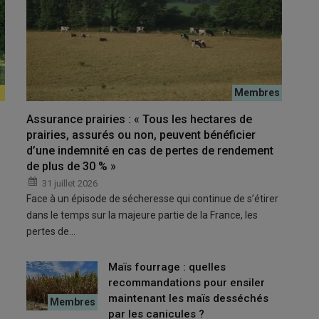
% des animaux soient vaccinés.
Assurance prairies : « Tous les hectares de
prairies, assurés ou non, peuvent bénéficier
d’une indemnité en cas de pertes de rendement
e en Normandie et en Bretagne. Si les Normands font surtout
de plus de 30 % »
nt : 3 et 8.
31 juillet 2026
Face à un épisode de sécheresse qui continue de s’étirer
dans le temps sur la majeure partie de la France, les
és sur le territoire
pertes de…
de cette ampleur.
Nous ne nous expliquons pas pourquoi cela
Maïs fourrage : quelles
,
indique Xavier Quentin, vétérinaire dans la Manche et
recommandations pour ensiler
maintenant les maïs desséchés
par les canicules ?