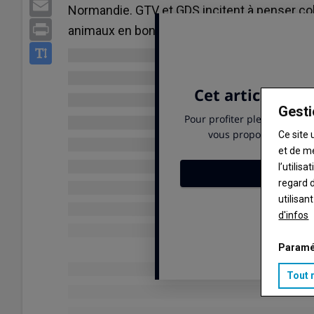
Email
Normandie. GTV et GDS incitent à penser coll
Print
animaux en bonne santé.
Gesti
Ce site 
et de m
l’utilis
regard d
utilisan
d'infos
Paramé
Tout 