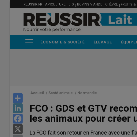
MENU
Aller
REUSSIR.FR
APICULTURE
BIO
BOVINS VIANDE
CHÈVRE
FRUITS &
FILIÈRE
au
contenu
principal
ÉCONOMIE & SOCIÉTÉ
ÉLEVAGE
ÉQUIPE
Accueil
/
Santé animale
/
Normandie
Share
FCO : GDS et GTV recom
LinkedIn
les animaux pour créer 
Facebook
X
La FCO fait son retour en France avec une f