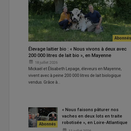
Pour atteindre une immunité collective, il faut que 80 
© J.-C. Gutner
Élevage laitier bio : « Nous vivons à deux avec
200 000 litres de lait bio », en Mayenne
Depuis le milieu du mois de juillet, la FCO se développ
18 juillet 2026
Mickaël et Élisabeth Lepage, éleveurs en Mayenne,
face au sérotype 3, en Bretagne,
deux sérotypes circule
vivent avec à peine 200 000 litres de lait biologique
vendus. Grâce à…
A lire aussi :
FCO 3 et 8 : de nouveaux cas déclar
« C’est l
a première fois que je vois une flambée de FCO 
« Nous faisons pâturer nos
s’est répandu aussi vite, sur une aussi grande superficie »
vaches en deux lots en traite
responsable du GTV de Normandie.
robotisée », en Loire-Atlantique
11 juillet 2026