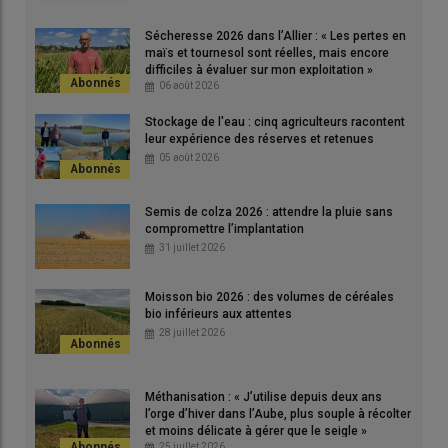
Sécheresse 2026 dans l’Allier : « Les pertes en
Florent Villiers, responsable de laboratoire en biochimie
maïs et tournesol sont réelles, mais encore
computationnelle au Centre de recherche de la Dargoire à Lyon,
difficiles à évaluer sur mon exploitation »
unique site européen de
Bayer
dédié aux fongicides, explique
06 août 2026
de façon simple et imagée, la nouvelle façon de travailler des
Stockage de l'eau : cinq agriculteurs racontent
chercheurs : «
Imaginez un grand tableau de clés. Avant, il fallait
leur expérience des réserves et retenues
toutes les tester pour trouver celle qui entrerait dans la serrure.
05 août 2026
Aujourd’hui, nous choisissons d’abord la serrure la plus sûre et
ensuite nous concevons la clé la mieux adaptée à celle-ci
.
C’est
Semis de colza 2026 : attendre la pluie sans
l’approche
CropKey
qui utilise des technologies qui n’étaient pas
compromettre l’implantation
encore accessibles il y a 5 ans.
»
31 juillet 2026
Moisson bio 2026 : des volumes de céréales
L’IA permet de mieux connaître la protéine
bio inférieurs aux attentes
cible à atteindre
28 juillet 2026
L’idée est simple : ne plus chercher au hasard la molécule (clé)
qui bloquera la protéine cible (serrure). Grâce à l’
IA
, il est
Méthanisation : « J’utilise depuis deux ans
désormais beaucoup plus rapide et facile d’identifier avec
l’orge d’hiver dans l’Aube, plus souple à récolter
et moins délicate à gérer que le seigle »
précision les protéines
qui sont cruciales pour le
25 juillet 2026