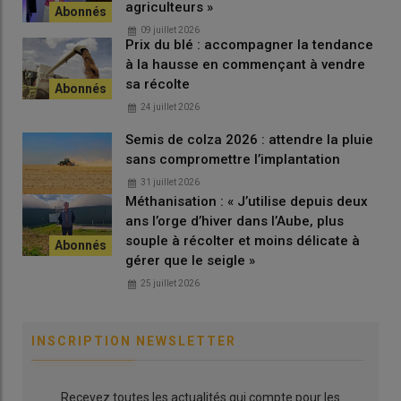
agriculteurs »
09 juillet 2026
Prix du blé : accompagner la tendance
La première matière active conçue grâce à
à la hausse en commençant à vendre
l’IA en 2028
sa récolte
Les meilleures clés virtuelles vont ensuite être synthétisées et
24 juillet 2026
envoyées au laboratoire de biologie, où d’autres chercheurs
Semis de colza 2026 : attendre la pluie
vont observer les interactions entre ces molécules et les
sans compromettre l’implantation
cellules cibles du
pathogène
. Mathieu Gourgues, responsable
31 juillet 2026
du service de la Biologie, explique que l’IA permet d’évaluer
Méthanisation : « J’utilise depuis deux
avec beaucoup plus de précision le niveau de développement
ans l’orge d’hiver dans l’Aube, plus
de la
maladie
. Bientôt, elle pourra déterminer à quel moment
souple à récolter et moins délicate à
une plante commence à être attaquée, avant même que les
gérer que le seigle »
premiers signes cliniques soient visibles pour l’humain, ce qui
25 juillet 2026
permettra de la traiter avec un minimum de produit.
INSCRIPTION NEWSLETTER
Recevez toutes les actualités qui compte pour les