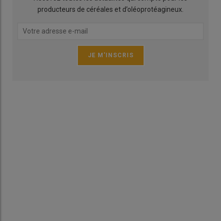
producteurs de céréales et d’oléoprotéagineux.
Les données collectées sur les plantes permettent d'alimenter
des modèles d'intelligence artificielle qui vont aider les
chercheurs à trouver la molécule la plus efficace contre la
maladie. © MC.Bidault
Lire aussi |
Fongicides céréales : du