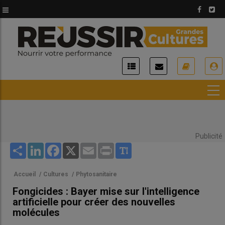
Aller
au
contenu
principal
USER
ACCOUNT
MENU
Publicité
Share
LinkedIn
Facebook
X
Email
Print
Accueil
/
Cultures
/
Phytosanitaire
Fongicides : Bayer mise sur l'intelligence
artificielle pour créer des nouvelles
molécules