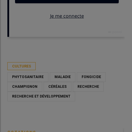
Publié le
ven 09/05/2025 - 09:10
- Par
Marie-Christine Bidault
CULTURES
PHYTOSANITAIRE
MALADIE
FONGICIDE
CHAMPIGNON
CÉRÉALES
RECHERCHE
RECHERCHE ET DÉVELOPPEMENT