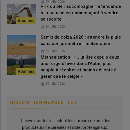
09 juillet 2026
Prix du blé : accompagner la tendance
comme les trois leviers de lutte complémentaire du
à la hausse en commençant à vendre
désherbage
chimique utilisés pour lutter contre les
graminées
sa récolte
adventices
. Il n’y a pas de solutions universelles contre ces
mauvaises herbes
mais des solutions à adapter à chaque
24 juillet 2026
situation, en combinant les différents leviers de lutte. Trois
Semis de colza 2026 : attendre la pluie
projets de recherche menés par les instituts sont en cours sur
sans compromettre l’implantation
la gestion des graminées en grandes cultures :
GramiCible
31 juillet 2026
(diagnostic, appropriation de solutions),
GramiCombi
Méthanisation : « J’utilise depuis deux
(prophylaxie contre les graminées, combinaison de leviers de
ans l’orge d’hiver dans l’Aube, plus
lutte) et
Parad
(actions prospectives (robotique…) sur toutes
souple à récolter et moins délicate à
les adventices). Le projet GramiCible a fait l’objet de 83 essais
gérer que le seigle »
en 2024-2025. Les résultats seront valorisés au travers de
25 juillet 2026
fiches-leviers qui paraîtront à la fin du projet en 2027. Un
colloque au champ sera organisé le 21 mai sur le site d’Arvalis à
Boigneville (Essonne).
INSCRIPTION NEWSLETTER
Témoignage
|
Désherbage céréales : « nous
Recevez toutes les actualités qui compte pour les
utilisons un ensemble de moyens agronomiques
producteurs de céréales et d’oléoprotéagineux.