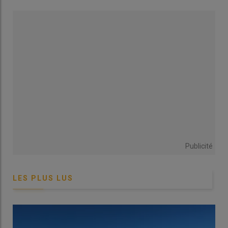
Danthony,
Arvalis
.
Le nord-ouest est plus récemment touché par
ces infestations, sans doute grâce à des rotations culturales
longues qui ont freiné l’expansion de ces adventices.
»
Publicité
LES PLUS LUS
© Gramicible