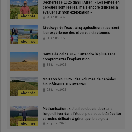
Sécheresse 2026 dans l’Allier : « Les pertes en
céréales sont réelles, mais encore difficiles à
évaluer sur mon exploitation »
06 août 2026
Stockage de l'eau : cinq agriculteurs racontent
leur expérience des réserves et retenues
05 août 2026
Semis de colza 2026 : attendre la pluie sans
compromettre l’implantation
31 juillet 2026
© Gramicible
Moisson bio 2026 : des volumes de céréales
bio inférieurs aux attentes
Des foyers historiques de ray-grass et
28 juillet 2026
vulpin dans le centre et le sud
Ray-grass
et
vulpin
sont des
graminées
automnales
Méthanisation : « J’utilise depuis deux ans
montrant une forte nuisibilité vis-à-vis des
céréales à paille
en
l’orge d’hiver dans l’Aube, plus souple à récolter
particulier. Elles se développent un peu partout. «
Dans des
et moins délicate à gérer que le seigle »
25 juillet 2026
régions comme le Centre et dans le sud, ces graminées sont
fortement présentes depuis plus de quinze ans
, remarque Anne