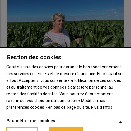
Une enquête en ligne auprès de 1398 agriculteurs montre
l’importance du problème : 72 % d’entre eux déclarent avoir des
problèmes de
désherbage
des graminées, avec un impact sur
leur production. Le
ray-grass
et le
vulpin
sont mentionnés par
55 % des agriculteurs. Il est vrai que ces
graminées
ont
développé des résistances à diverses familles d’
herbicides
,
rendant plus compliquée leur destruction avec le désherbage
chimique. La réduction des molécules herbicides disponibles ne
fait qu’accroître les difficultés de leur contrôle. Ces deux
Gestion des cookies
facteurs sont cités en tête des raisons pour lesquelles la
Ce site utilise des cookies pour garantir le bon fonctionnement
gestion des graminées est difficile par les organismes
des services essentiels et de mesure d’audience. En cliquant sur
Chaulage : « Je dépense 62 €/ha d'apport de dolomie
prescripteurs.
« Tout Accepter », vous consentez à l’utilisation de ces cookies
tous les deux ans par parcelle sur des sols sableux
des Landes où le pH peut baisser rapidement »
et au traitement de vos données à caractère personnel au
regard des finalités décrites. Vous pourrez à tout moment
Le point sur
|
Désherbage des céréales : cinq
22 juillet 2026
Éloïse Thirouin est à la tête d'une exploitation de 400 hectares
revenir sur vos choix, en utilisant le lien « Modifier mes
leviers agronomiques efficaces à combiner face
à Ychoux (Landes). Ses terres sableuses à tendance acide l'…
préférences cookies » en bas de page du site.
Plus d'infos
aux graminées
Paramétrer mes cookies