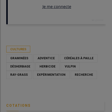
Publié le
mer 25/02/2026 - 12:00
- Par
Christian Gloria
CULTURES
GRAMINÉES
ADVENTICE
CÉRÉALES À PAILLE
DÉSHERBAGE
HERBICIDE
VULPIN
RAY-GRASS
EXPÉRIMENTATION
RECHERCHE
COTATIONS
Le ray-grass a gagné l'ensemble du territoire français en tant