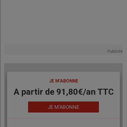
Publicité
TITRE
JE M'ABONNE
Body
A partir de 91,80€/an​ TTC
Lien
JE M'ABONNE