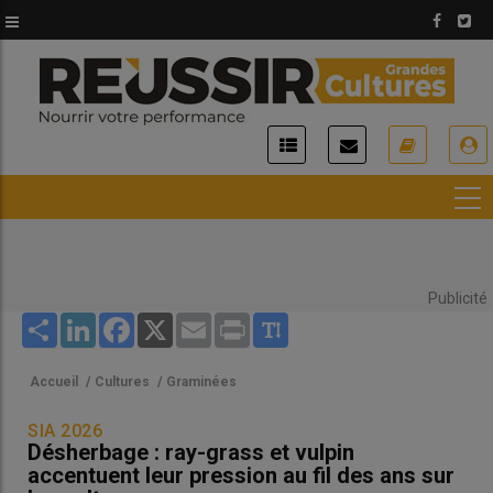
Aller
au
contenu
principal
USER
ACCOUNT
MENU
Publicité
Share
LinkedIn
Facebook
X
Email
Print
Accueil
/
Cultures
/
Graminées
SIA 2026
Désherbage : ray-grass et vulpin
accentuent leur pression au fil des ans sur