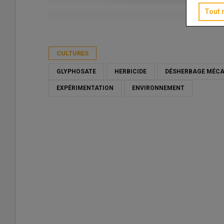
Tout 
Publié le
ven 08/05/2026 - 09:00
- Par
Christian Gloria
CULTURES
GLYPHOSATE
HERBICIDE
DÉSHERBAGE MÉCA
EXPÉRIMENTATION
ENVIRONNEMENT