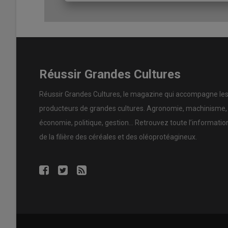
hydromorphes) où le glyphosate est utilisé sur 60 hecta
avec un débit de 3,5 ha/h (outil non animé) nécessite deux
une
herse rotative
4 m de débit d’1,5 ha/h,
explique l’ing
ces six jours disponibles ne sont pas réalistes selon le log
deviendraient en attendant les dernières décades d’avril,
Réussir Grandes Cultures
Témoignage
|
Désherbage : « j’ai arrêté le g
Réussir Grandes Cultures
, le magazine qui accompagne le
pratiques »
producteurs de
grandes cultures
.
Agronomie
,
machinisme
,
économie
,
politique
,
gestion
… Retrouvez toute l’informatio
Jérôme Labreuche remarque la complexité des alterna
de la filière des
céréales
et des
oléoprotéagineux
.
prises de décision qui nécessitent parfois d’anticiper le
expérience en situation de sol argilo-calcaire de Berry, 
avait été délicat, avec une
destruction mécanique
diffici
d’implantation du
tournesol
à cause de conditions humides.
er
travail du sol précoce le 1
février avec un
vibroculteur
q
effet plus destructeur contre les
graminées
. »