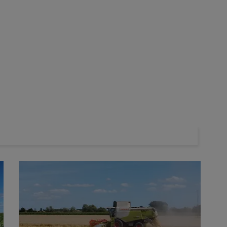
ent être utilisés comme alternative efficace à l'usage du
lementaire pour les années à venir puisque la molécule a été
 2033. Mais les cas de résistance de
ray-grass
et de
vulpin
, le dossier de l’impact environnemental et sur la santé du
liser le moins possible pour cette raison.
nir du glyphosate est-il compromis à brève échéance ?