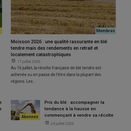
es situations, notamment lorsque le
labour
n’est pas utilisé
ficile à mettre en œuvre (sols caillouteux superficiels, sols
uipements et itinéraires techniques alternatifs à l’usage du
solutions face à ces situations délicates et d’évaluer sur
entaux) les itinéraires techniques testés.
» Il s’agissait
re des
graminées adventices
sans travail du sol. Des essais
Moisson 2026 : une qualité rassurante en blé
 : sols argilo-calcaires superficiels, sols argileux hydromorphes
tendre mais des rendements en retrait et
localement catastrophiques
17 juillet 2026
Au 16 juillet, la récolte française de blé tendre est
plus efficaces que les outils de scalpage
achevée ou en passe de l’être dans la plupart des
régions. Les…
ns travail du sol (roulage, broyage…) s’avèrent peu adaptés
,
es outils par le travail du sol (vibroculteur, herse rotative…) sont
lisé sur 100 % de la surface, on a vraiment besoin d’arracher toutes
e
Prix du blé : accompagner la
s
tendance à la hausse en
commençant à vendre sa récolte
ermettent souvent de me passer de l’herbicide et de le
24 juillet 2026
es adventices »