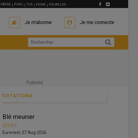
PÂTRE
PORC
TCS
VIGNE
VOLAILLES
Je m'abonne
Je me connecte
Publicité
COTATIONS
é meunier
Blé meunier
 €/t
223 €/t
onext, 07 Aug 2026
Euronext, 07 Aug 2