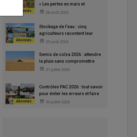
« Les pertes en maïs et
tournesol sont réelles, mais
06 août 2026
encore difficiles à évaluer sur
mon exploitation »
Stockage de l'eau : cinq
agriculteurs racontent leur
expérience des réserves et
05 août 2026
retenues
Semis de colza 2026 : attendre
la pluie sans compromettre
l’implantation
31 juillet 2026
Contrôles PAC 2026 : tout savoir
pour éviter les erreurs et faire
valoir ses droits
30 juillet 2026