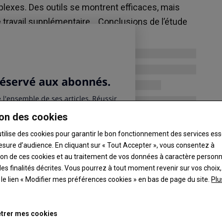
Maïs
Ma
plexes. Des outils se montrent efficaces, mais
248.25 €/t
248
 travail supplémentaire… Conclusions de l’étude
Euronext, 07 Aug 2026
Eur
Colza
Co
533.25 €/t
533
Euronext, 07 Aug 2026
Eur
Graines de soja
Gr
11.6 $/boiss.
11.
Chicago, 06 Aug 2026
Chi
on des cookies
utilise des cookies pour garantir le bon fonctionnement des services ess
esure d’audience. En cliquant sur « Tout Accepter », vous consentez à
ation de ces cookies et au traitement de vos données à caractère person
es finalités décrites. Vous pourrez à tout moment revenir sur vos choix,
t le lien « Modifier mes préférences cookies » en bas de page du site.
Plu
trer mes cookies