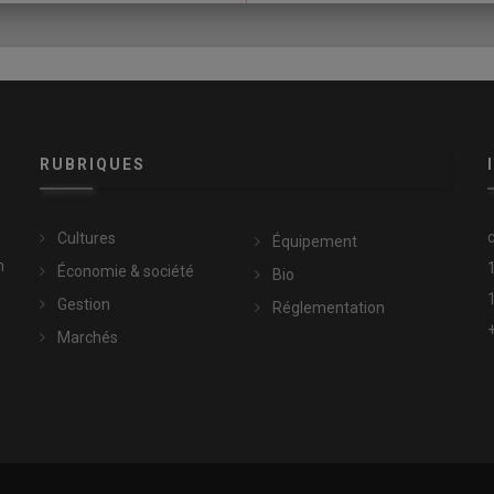
res, avant
maïs
notamment. «
Un
vibroculteur
pattes d’oie 6 m
 jours de travail pour passer, alors qu’il en faut presque six pour
énieur.
Or, sur la première décade d’avril, avant le semis du maïs,
iciel J-Distas sur le secteur du Marais poitevin, mais le
 ce qui peut nécessiter un décalage de dates de semis.
»
RUBRIQUES
lyphosate tout en maîtrisant les adventices par de nouvelles
s
Cultures
Équipement
n
Économie & société
Bio
tives au
glyphosate
, qui signifie une gestion au cas par cas, des
Gestion
Réglementation
s destructions. À Terres Inovia, Fanny Vuillemin relate une
Marchés
avant tournesol. «
L’essai avec un travail du sol proche du semis
le sur des
adventices
développées et un impact sur la qualité
 Sur le site de l’essai, l’agriculteur avait par ailleurs anticipé un
ui profitait de bonnes conditions de passage, ce qui avait eu un