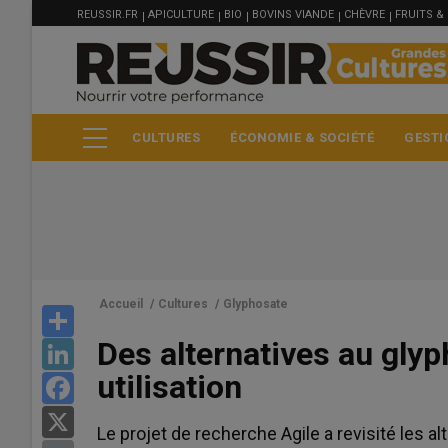
MENU
Aller
REUSSIR.FR
APICULTURE
BIO
BOVINS VIANDE
CHÈVRE
FRUITS &
FILIÈRE
au
contenu
principal
CULTURES
ÉCONOMIE & SOCIÉTÉ
GESTI
Accueil
/
Cultures
/
Glyphosate
Share
Des alternatives au gly
LinkedIn
utilisation
Facebook
X
Le projet de recherche Agile a revisité les a