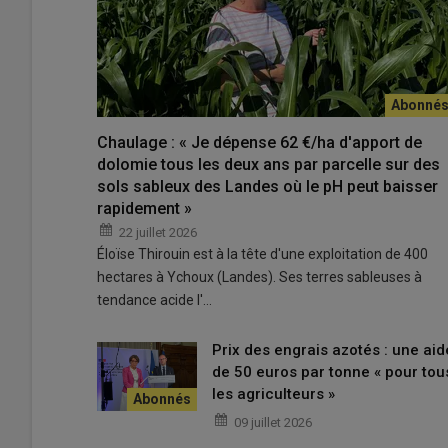
L’usage du
glyphosate
n’est autorisé que dans certain
(agriculture de conservation des sols) ou quand il est dif
hydromorphes). Achevé fin 2025, le projet
Agile
(Agroéq
glyphosate) avait pour objectif «
de trouver de nouvelles 
plusieurs critères (économiques, techniques et environnem
notamment d’essayer du matériel qui permet de détrui
Chaulage : « Je dépense 62 €/ha d'apport de
ont été réalisés dans trois types de situations complexes
dolomie tous les deux ans par parcelle sur des
et agriculture de conservation des sols (ACS).
sols sableux des Landes où le pH peut baisser
rapidement »
22 juillet 2026
Les outils animés avec prise de force 
Éloïse Thirouin est à la tête d'une exploitation de 400
hectares à Ychoux (Landes). Ses terres sableuses à
«
Contre des
graminées
qui peuvent taller, les outils sa
tendance acide l'…
remarque Jérôme Labreuche, ingénieur chez
Arvalis
.
L
les plus efficaces, en veillant que ce travail soit bien réa
les plantes.
»
Prix des engrais azotés : une aid
de 50 euros par tonne « pour tou
les agriculteurs »
Témoignage
|
Glyphosate : « Les conditions p
09 juillet 2026
remplacer par des destructions mécaniques d