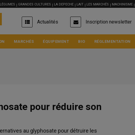
 LÉGUMES
GRANDES CULTURES
LA DEPECHE
LAIT
LES MARCHÉS
MACHINISME
USER
Actualités
Inscription newsletter
ACCOUNT
MENU
ON
MARCHÉS
ÉQUIPEMENT
BIO
RÉGLEMENTATION
phosate pour réduire son
Blé meunier
Bl
223 €/t
223
Euronext, 07 Aug 2026
Eur
lternatives au glyphosate pour détruire les