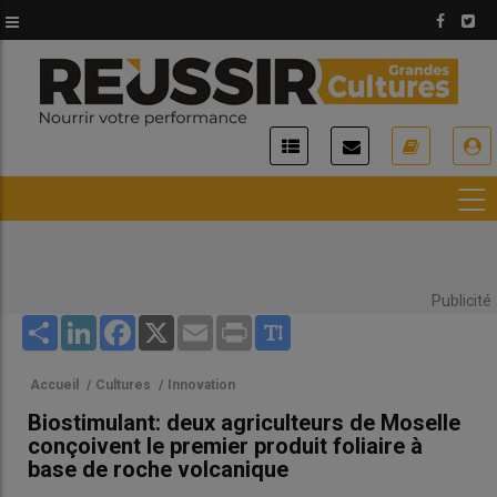
Aller
au
contenu
principal
USER
ACCOUNT
MENU
Publicité
Share
LinkedIn
Facebook
X
Email
Print
Accueil
/
Cultures
/
Innovation
Biostimulant: deux agriculteurs de Moselle
conçoivent le premier produit foliaire à
base de roche volcanique