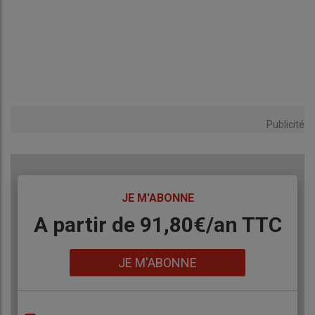
Publicité
TITRE
JE M'ABONNE
Body
A partir de 91,80€/an​ TTC
Lien
JE M'ABONNE