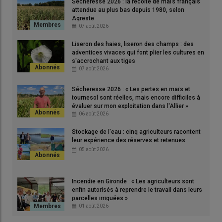
Sécheresse 2026 : la récolte de maïs français
l'efficience de l'azote
attendue au plus bas depuis 1980, selon
Agreste
Fertiroc a fait l'objet de tests durant quatre ans, menés par des
07 août 2026
organismes de recherche belge (université de Gembloux) et
Liseron des haies, liseron des champs : des
suisse (institut agronomique). En France, des organismes
adventices vivaces qui font plier les cultures en
contactés ne s’étaient pas montrés intéressés par le projet à
s'accrochant aux tiges
07 août 2026
l’époque des premiers tests, selon Jean Niesner. Le produit a
obtenu une certification européenne comme
biostimulant
Sécheresse 2026 : « Les pertes en maïs et
avec l’allégation « améliore l’efficience de l’azote. » «
C’est le
tournesol sont réelles, mais encore difficiles à
évaluer sur mon exploitation dans l'Allier »
premier biostimulant minéral avec cette allégation à obtenir
06 août 2026
cette norme CE
», mentionne Jean Niesner.
Stockage de l'eau : cinq agriculteurs racontent
leur expérience des réserves et retenues
05 août 2026
Lire aussi
|
Maïs et tournesol : les biostimulants
sur semences doivent encore faire leur preuve
Incendie en Gironde : « Les agriculteurs sont
enfin autorisés à reprendre le travail dans leurs
La
zéolithe
présente une structure favorisant les échanges de
parcelles irriguées »
01 août 2026
certains cations. Dans le produit
Fertiroc
, le minéral a été
broyé extrêmement finement (3 µm) «
pour obtenir une poudre