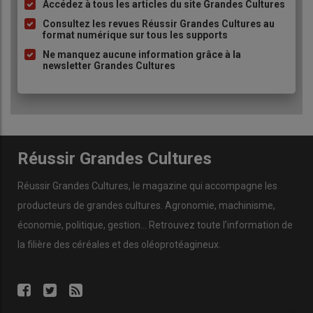
Accédez à tous les articles du site Grandes Cultures
Liste
à
Consultez les revues Réussir Grandes Cultures au
format numérique sur tous les supports
puce
Ne manquez aucune information grâce à la
newsletter Grandes Cultures
Réussir Grandes Cultures
Réussir Grandes Cultures
, le magazine qui accompagne les
producteurs de
grandes cultures
.
Agronomie
,
machinisme
,
économie
,
politique
,
gestion
… Retrouvez toute l’information de
la filière des
céréales
et des
oléoprotéagineux
.