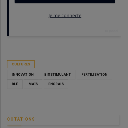
Publié le
ven 06/12/2024 - 09:00
- Par
Christian Gloria
CULTURES
INNOVATION
BIOSTIMULANT
FERTILISATION
BLÉ
MAÏS
ENGRAIS
COTATIONS