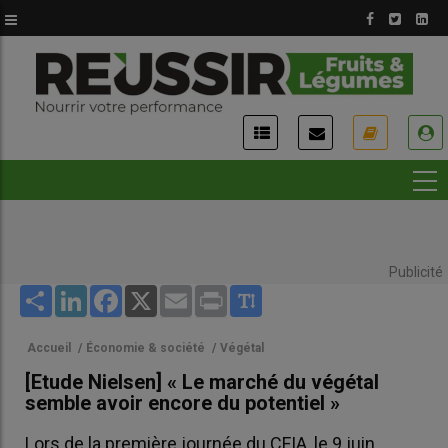
Aller
au
contenu
principal
USER
ACCOUNT
MENU
Publicité
Share
LinkedIn
Facebook
X
Email
Print
Accueil
/
Économie & société
/
Végétal
[Etude Nielsen] « Le marché du végétal
semble avoir encore du potentiel »
Lors de la première journée du CFIA, le 9 juin,