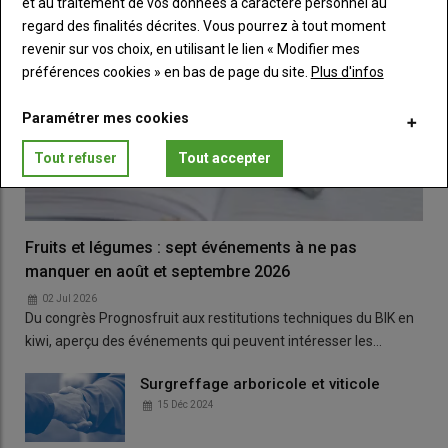
et au traitement de vos données à caractère personnel au
regard des finalités décrites. Vous pourrez à tout moment
revenir sur vos choix, en utilisant le lien « Modifier mes
préférences cookies » en bas de page du site.
Plus d'infos
Paramétrer mes cookies
Tout refuser
Tout accepter
Fruits et légumes : sept événements à ne pas
manquer en août et septembre 2026
02 Jul 2026
Du congrès Prognosfruit aux restitutions techniques du BIK en
kiwi, aperçu des événements qui peuvent intéresser les…
Surgreffage arboricole et viticole
15 Déc 2024