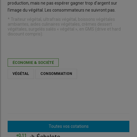
production, mais ne pas espérer gagner trop d’argent sur
l’image du végétal. Les consommateurs ne suivront pas.
* Traiteur végétal, ultrafrais végétal, boissons végétales
ambiantes, aides culinaires végétales, crèmes dessert
végétales, surgelés salés « végétal », en GMS (drive et hard
discount compris).
ÉCONOMIE & SOCIÉTÉ
VÉGÉTAL
CONSOMMATION
Toutes vos cotations
,11
=
Échalote