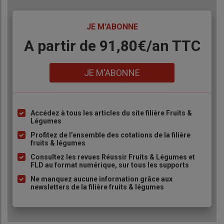
TITRE
JE M'ABONNE
Body
A partir de 91,80€/an​ TTC
Lien
JE M'ABONNE
Accédez à tous les articles du site filière Fruits &
Liste
Légumes
à
Profitez de l’ensemble des cotations de la filière
puce
fruits & légumes
Consultez les revues Réussir Fruits & Légumes et
FLD au format numérique, sur tous les supports
Ne manquez aucune information grâce aux
newsletters de la filière fruits & légumes