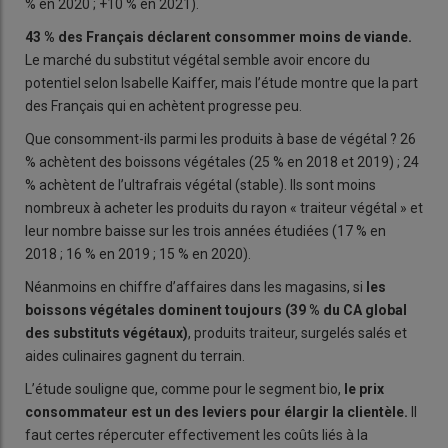
% en 2020 ; +10 % en 2021).
43 % des Français déclarent consommer moins de viande.
Le marché du substitut végétal semble avoir encore du
potentiel selon Isabelle Kaiffer, mais l’étude montre que la part
des Français qui en achètent progresse peu.
Que consomment-ils parmi les produits à base de végétal ? 26
% achètent des boissons végétales (25 % en 2018 et 2019) ; 24
% achètent de l’ultrafrais végétal (stable). Ils sont moins
nombreux à acheter les produits du rayon « traiteur végétal » et
leur nombre baisse sur les trois années étudiées (17 % en
2018 ; 16 % en 2019 ; 15 % en 2020).
Néanmoins en chiffre d’affaires dans les magasins, si
les
boissons végétales dominent toujours (39 % du CA global
des substituts végétaux)
, produits traiteur, surgelés salés et
aides culinaires gagnent du terrain.
L’étude souligne que, comme pour le segment bio,
le prix
consommateur est un des leviers pour élargir la clientèle.
Il
faut certes répercuter effectivement les coûts liés à la