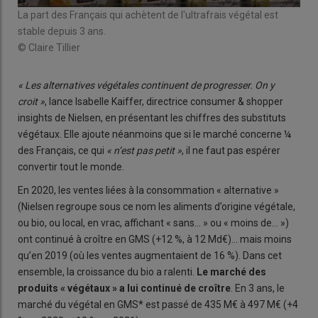
La part des Français qui achètent de l'ultrafrais végétal est
stable depuis 3 ans.
© Claire Tillier
« Les alternatives végétales continuent de progresser. On y
croit »
, lance Isabelle Kaiffer, directrice consumer & shopper
insights de Nielsen, en présentant les chiffres des substituts
végétaux. Elle ajoute néanmoins que si le marché concerne ¼
des Français, ce qui
« n’est pas petit »
, il ne faut pas espérer
convertir tout le monde.
En 2020, les ventes liées à la consommation « alternative »
(Nielsen regroupe sous ce nom les aliments d’origine végétale,
ou bio, ou local, en vrac, affichant « sans… » ou « moins de… »)
ont continué à croître en GMS (+12 %, à 12 Md€)… mais moins
qu’en 2019 (où les ventes augmentaient de 16 %). Dans cet
ensemble, la croissance du bio a ralenti.
Le marché des
produits « végétaux » a lui continué de croître
. En 3 ans, le
marché du végétal en GMS* est passé de 435 M€ à 497 M€ (+4