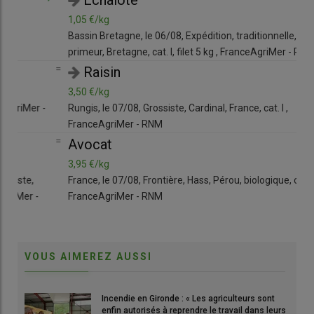
1,05 €/kg
1,3
Bassin Bretagne, le 06/08, Expédition, traditionnelle,
Bass
primeur, Bretagne, cat. I, filet 5 kg , FranceAgriMer - RNM
Méd
=
=
Raisin
3,50 €/kg
6,0
Rungis, le 07/08, Grossiste, Cardinal, France, cat. I ,
Rung
FranceAgriMer - RNM
RN
=
Avocat
3,95 €/kg
0,9
France, le 07/08, Frontière, Hass, Pérou, biologique, colis de 6 ,
Marc
FranceAgriMer - RNM
Fran
RN
VOUS AIMEREZ AUSSI
Incendie en Gironde : « Les agriculteurs sont
enfin autorisés à reprendre le travail dans leurs