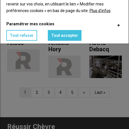
revenir sur vos choix, en utilisant le lien « Modifier mes
préférences cookies » en bas de page du site.
Plus d'infos
Paramétrer mes cookies
Tout refuser
Tout accepter
Anses
Antoine
Astrid
Hory
Debacq
Page
1
Page
2
Page
3
Page
4
Page
5
Page
››
Dernière
Last »
Pagination
courante
suivante
page
Réussir Chèvre