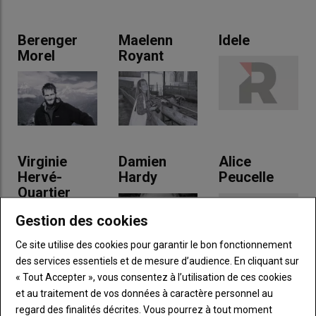
Berenger
Maelenn
Idele
Morel
Royant
Virginie
Damien
Alice
Hervé-
Hardy
Peucelle
Quartier
Gestion des cookies
Ce site utilise des cookies pour garantir le bon fonctionnement
des services essentiels et de mesure d’audience. En cliquant sur
« Tout Accepter », vous consentez à l’utilisation de ces cookies
et au traitement de vos données à caractère personnel au
Amélie
Anicap
Anne Dazet
regard des finalités décrites. Vous pourrez à tout moment
Villette